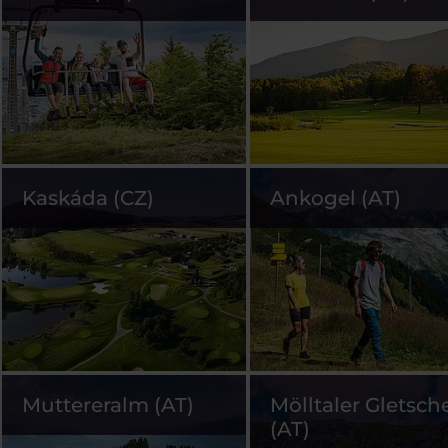
Kaskáda (CZ)
Ankogel (AT)
Muttereralm (AT)
Mölltaler Gletsch
(AT)