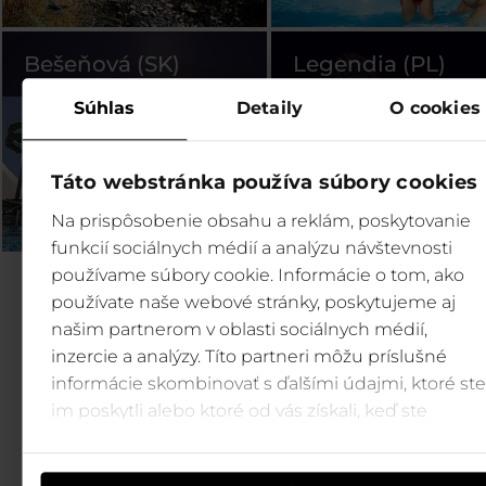
Bešeňová (SK)
Legendia (PL)
Súhlas
Detaily
O cookies
Táto webstránka používa súbory cookies
Na prispôsobenie obsahu a reklám, poskytovanie
funkcií sociálnych médií a analýzu návštevnosti
používame súbory cookie. Informácie o tom, ako
používate naše webové stránky, poskytujeme aj
našim partnerom v oblasti sociálnych médií,
inzercie a analýzy. Títo partneri môžu príslušné
informácie skombinovať s ďalšími údajmi, ktoré ste
im poskytli alebo ktoré od vás získali, keď ste
používali ich služby.