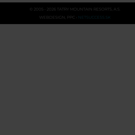
© 2005 - 2026 TATRY MOUNTAIN RESORTS, A.S.
WEBDESIGN
,
PPC
›
NETSUCCESS.SK