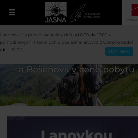
VYBRAŤ
Lanovky sú v prevádzke každý deň od 8:30 do 17:00 v
Slovenčina
polhodinových intervaloch a posledná lanovka z Chopku nadol
ide o 17:00.
VIAC INFO
Lanovky a vodné parky Tatrala
a Bešeňová v cene pobytu