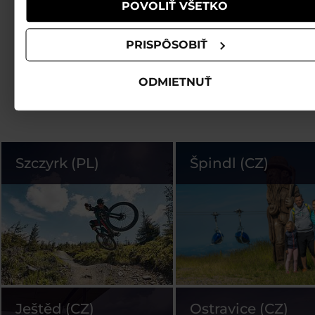
POVOLIŤ VŠETKO
PRISPÔSOBIŤ
ODMIETNUŤ
Szczyrk (PL)
Špindl (CZ)
Ještěd (CZ)
Ostravice (CZ)