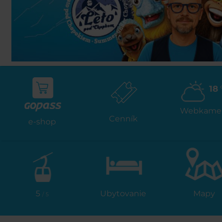
18
Webkame
Cenník
e-shop
5
Ubytovanie
Mapy
/ 5