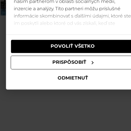
našim partnerom v oblasti sociálnych médií,
inzercie a analýzy. Títo partneri môžu príslušné
informácie skombinovať s ďalšími údajmi, ktoré ste
im poskytli alebo ktoré od vás získali, keď ste
používali ich služby.
POVOLIŤ VŠETKO
PRISPÔSOBIŤ
ODMIETNUŤ