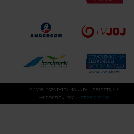
© 2005 - 2026 TATRY MOUNTAIN RESORTS, A.S.
WEBDESIGN
,
PPC
›
NETSUCCESS.SK