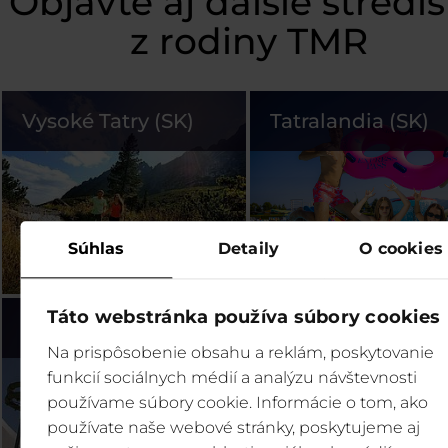
Objavte aj ďalšie stredi
z rodiny TMR
Vysoké Tatry (SK)
Tatralandia (SK)
Súhlas
Detaily
O cookies
Táto webstránka používa súbory cookies
Bešeňová (SK)
Legendia (PL)
Na prispôsobenie obsahu a reklám, poskytovanie
funkcií sociálnych médií a analýzu návštevnosti
používame súbory cookie. Informácie o tom, ako
používate naše webové stránky, poskytujeme aj