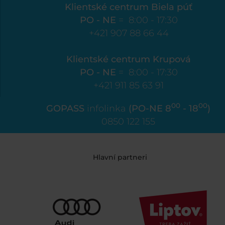
Klientské centrum Biela púť
PO - NE
= 8:00 - 17:30
+421 907 88 66 44
Klientské centrum Krupová
PO - NE
= 8:00 - 17:30
+421 911 85 63 91
00
00
GOPASS
infolinka
(PO-NE 8
- 18
)
0850 122 155
Hlavní partneri