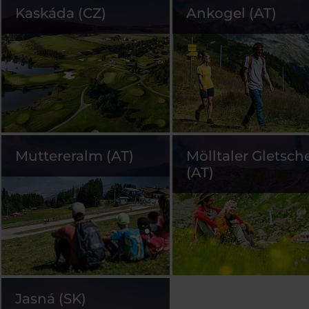
Kaskáda (CZ)
Ankogel (AT)
Muttereralm (AT)
Mölltaler Gletsch
(AT)
Jasná (SK)