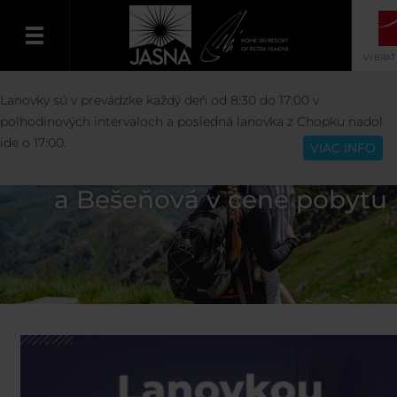
VYBRAŤ
Lanovky sú v prevádzke každý deň od 8:30 do 17:00 v
Slovenčina
polhodinových intervaloch a posledná lanovka z Chopku nadol
ide o 17:00.
VIAC INFO
Lanovky a vodné parky Tatrala
a Bešeňová v cene pobytu