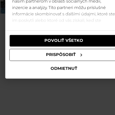
našim partnerom v oblasti sociálnych médií,
inzercie a analýzy. Títo partneri môžu príslušné
informácie skombinovať s ďalšími údajmi, ktoré ste
im poskytli alebo ktoré od vás získali, keď ste
používali ich služby.
POVOLIŤ VŠETKO
PRISPÔSOBIŤ
ODMIETNUŤ