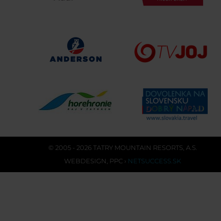
© 2005 - 2026 TATRY MOUNTAIN RESORTS, A.S.
WEBDESIGN
,
PPC
›
NETSUCCESS.SK