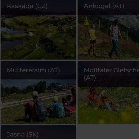
Kaskáda (CZ)
Ankogel (AT)
Muttereralm (AT)
Mölltaler Gletsch
(AT)
Jasná (SK)