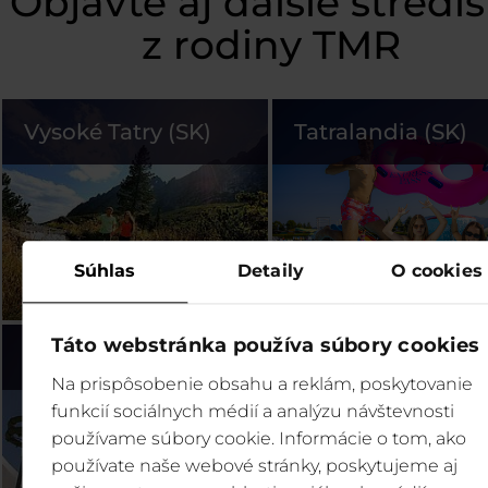
Objavte aj ďalšie stredi
z rodiny TMR
Vysoké Tatry (SK)
Tatralandia (SK)
Súhlas
Detaily
O cookies
Táto webstránka používa súbory cookies
Bešeňová (SK)
Legendia (PL)
Na prispôsobenie obsahu a reklám, poskytovanie
funkcií sociálnych médií a analýzu návštevnosti
používame súbory cookie. Informácie o tom, ako
používate naše webové stránky, poskytujeme aj