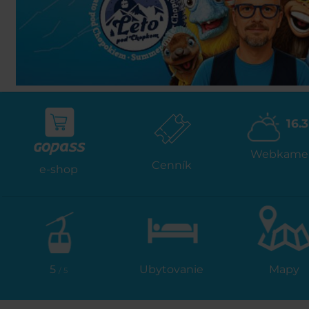
16.3
Webkame
Cenník
e-shop
5
Ubytovanie
Mapy
/ 5