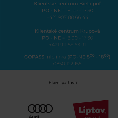
Klientské centrum Biela púť
PO - NE
= 8:00 - 17:30
+421 907 88 66 44
Klientské centrum Krupová
PO - NE
= 8:00 - 17:30
+421 911 85 63 91
00
00
GOPASS
infolinka
(PO-NE 8
- 18
)
0850 122 155
Hlavní partneri