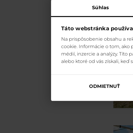
Súhlas
Táto webstránka používa
Na prispôsobenie obsahu a rek
cookie. Informácie o tom, ako
médií, inzercie a analýzy. Títo
alebo ktoré od vás získali, keď s
ODMIETNUŤ