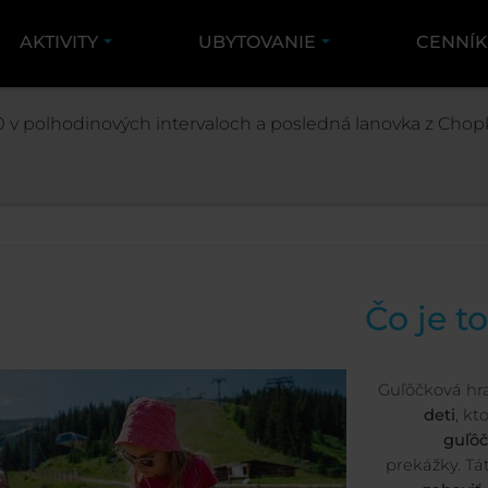
AKTIVITY
UBYTOVANIE
CENNÍ
AKTIVITY
LETNÉ AKTIVITY
GUĽÔČKOVÁ HRA NA P
 v polhodinových intervaloch a posledná lanovka z Chopk
Guľôčková hra na Pr
Čo je t
Guľôčková hr
deti
, kt
guľô
prekážky. Tá