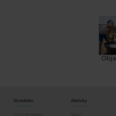
Obja
Stredisko
Aktivity
Info o stredisku
Šport