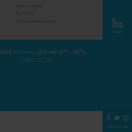
Dokumenty
Kontakt
Doprava do Jasnej
Mapy
00
00
PASS
infolinka
(PO-NE 8
- 18
)
0850 122 155
Sledujte nás