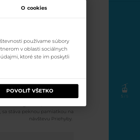
O cookies
 guľôčkovú hru?
vštevnosti používame súbory
 pre deti:
Naša guľôčková hra je
ak, aby bola čo najzábavnejšia a
tnerom v oblasti sociálnych
ejšia pre deti všetkých vekových
údajmi, ktoré ste im poskytli
kategórií.
rem zábavy si deti môžu osvojiť
adné princípy fyziky, gravitácie a
POVOLIŤ VŠETKO
mechaniky.
5
/ 5
ír:
Každá guľôčka, ktorú si dieťa
, sa stáva peknou pamiatkou na
návštevu Priehyby.