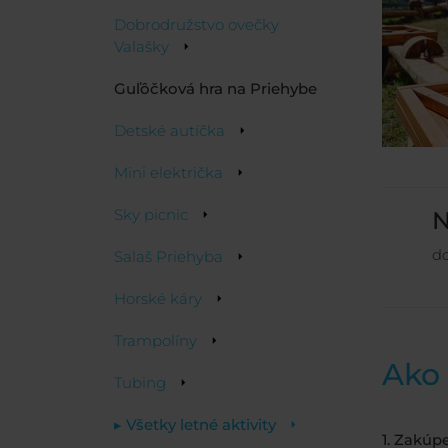
Dobrodružstvo ovečky
Valašky
Guľôčková hra na Priehybe
Detské autíčka
Mini električka
Sky picnic
N
do
Salaš Priehyba
Horské káry
Trampolíny
Ako 
Tubing
▸ Všetky letné aktivity
1. Zakúp