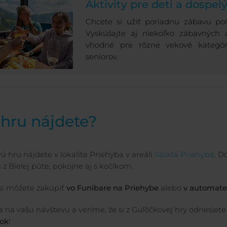
Aktivity pre deti a dospel
Chcete si užiť poriadnu zábavu poč
Vyskúšajte aj niekoľko zábavných ak
vhodné pre rôzne vekové kategó
seniorov.
hru nájdete?
ú hru nájdete v lokalite Priehyba v areáli
Salaša Priehyba
. D
 z Bielej púte, pokojne aj s kočíkom.
si môžete zakúpiť
vo Funibare na Priehybe
alebo
v automate
a na vašu návštevu a veríme, že si z Guľôčkovej hry odnesiete
ok
!