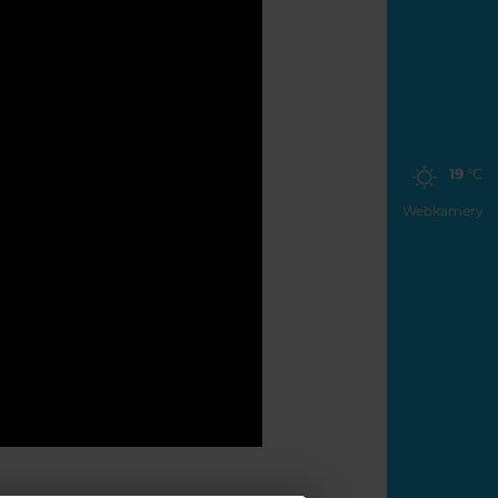
19
°C
Webkamery