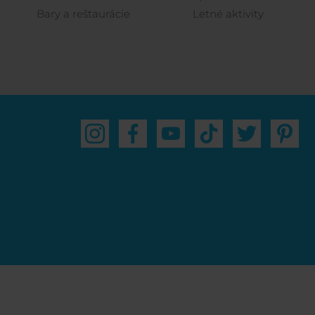
Bary a reštaurácie
Letné aktivity