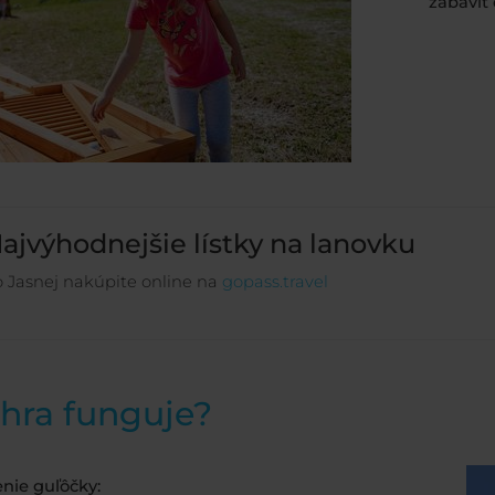
zabaviť 
ajvýhodnejšie lístky na lanovku
 Jasnej nakúpite online na
gopass.travel
hra funguje?
enie guľôčky: