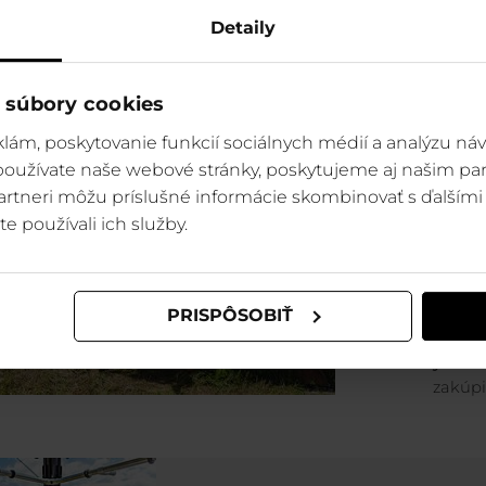
Detaily
Prečo vyskúšať
 súbory cookies
lám, poskytovanie funkcií sociálnych médií a analýzu ná
Zábava
navrhnutá t
 používate naše webové stránky, poskytujeme aj našim par
najatraktívn
 partneri môžu príslušné informácie skombinovať s ďalšími 
te používali ich služby.
Edukácia:
Ok
zákl
PRISPÔSOBIŤ
Pamätný suven
zakúpi