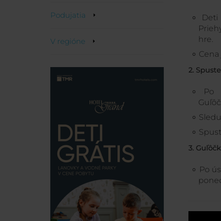
Podujatia
Deti
Prieh
hre.
V regióne
Cena 
2. Spust
Po 
Guľôč
Sledu
Spust
3. Guľôč
Po ús
ponec