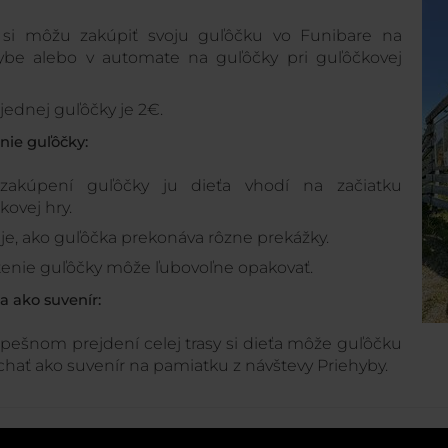
 si môžu zakúpiť svoju guľôčku vo Funibare na
ybe alebo v automate na guľôčky pri guľôčkovej
jednej guľôčky je 2€.
enie guľôčky:
zakúpení guľôčky ju dieťa vhodí na začiatku
kovej hry.
je, ako guľôčka prekonáva rôzne prekážky.
enie guľôčky môže ľubovoľne opakovať.
ka ako suvenír:
pešnom prejdení celej trasy si dieťa môže guľôčku
hať ako suvenír na pamiatku z návštevy Priehyby.