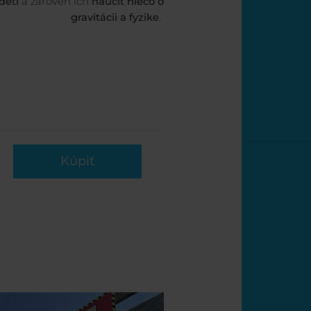
deti
a zároveň ich
naučiť niečo o
gravitácii a fyzike
.
Kúpiť