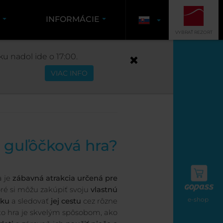
K
INFORMÁCIE
VYBRAŤ REZORT
RIEHYBE
u nadol ide o 17:00.
VIAC INFO
iehybe
o guľôčková hra?
a je
zábavná atrakcia určená pre
oré si môžu zakúpiť svoju
vlastnú
e-shop
čku
a sledovať
jej cestu
cez rôzne
to hra je skvelým spôsobom, ako