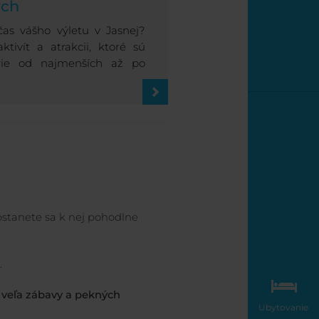
ých
as vášho výletu v Jasnej?
tivít a atrakcii, ktoré sú
rie od najmenších až po
ostanete sa k nej pohodlne
.
veľa zábavy a pekných
Ubytovanie