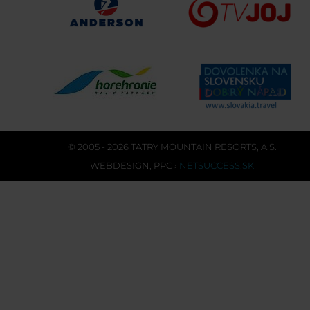
© 2005 - 2026 TATRY MOUNTAIN RESORTS, A.S.
WEBDESIGN
,
PPC
›
NETSUCCESS.SK