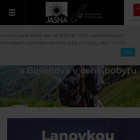
VYBRAT
Lanovky jezdí každý den od 8:30 do 17:00 v půlhodinových
Čeština
intervalech a poslední lanovka sjíždí z Chopku dolů v 17:00.
Více
Lanovky a vodné parky Tatrala
a Bešeňová v ceně pobytu