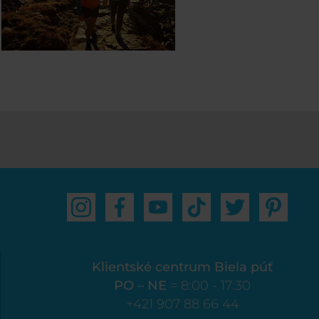
Klientské centrum Biela púť
PO – NE
= 8:00 - 17:30
+421 907 88 66 44