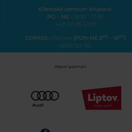
Klientské centrum Krupová
PO – NE
= 8:00 - 17:30
+421 911 85 63 91
00
00
GOPASS
infolinka
(PON-NE 8
- 18
)
0850 122 155
Hlavní partneri