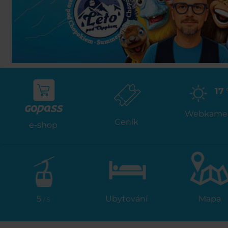
17
Webkame
Ceník
e-shop
5
Ubytování
Mapa
/ 5