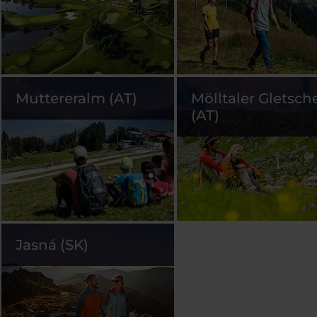
Muttereralm (AT)
Mölltaler Gletsch
(AT)
Jasná (SK)