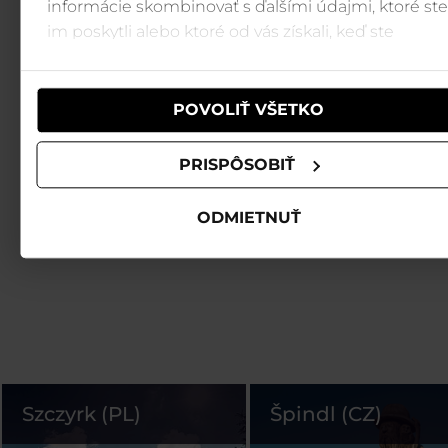
informácie skombinovať s ďalšími údajmi, ktoré ste
im poskytli alebo ktoré od vás získali, keď ste
používali ich služby.
POVOLIŤ VŠETKO
PRISPÔSOBIŤ
ODMIETNUŤ
Szczyrk (PL)
Špindl (CZ)