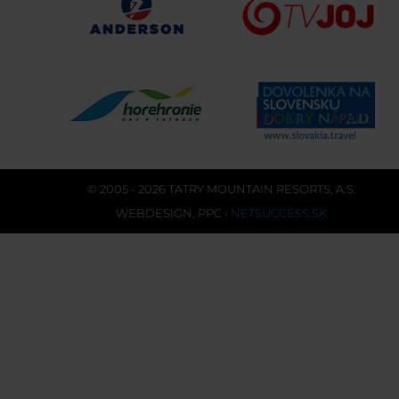
© 2005 - 2026 TATRY MOUNTAIN RESORTS, A.S.
WEBDESIGN
,
PPC
›
NETSUCCESS.SK