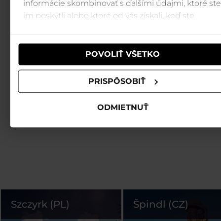
informácie skombinovať s ďalšími údajmi, ktoré ste
im poskytli alebo ktoré od vás získali, keď ste
používali ich služby.
POVOLIŤ VŠETKO
PRISPÔSOBIŤ
ODMIETNUŤ
Szczyrk (PL)
Špindl (CZ)