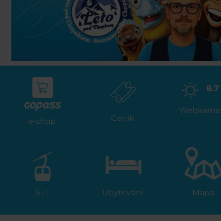
8.7
Webkame
Ceník
e-shop
5
Ubytování
Mapa
/ 5