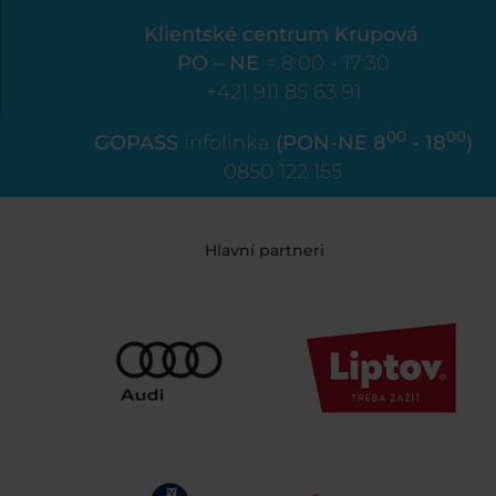
Klientské centrum Krupová
PO – NE
= 8:00 - 17:30
+421 911 85 63 91
00
00
GOPASS
infolinka
(PON-NE 8
- 18
)
0850 122 155
Hlavní partneri