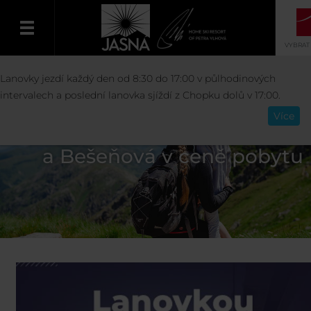
VYBRAT
Lanovky jezdí každý den od 8:30 do 17:00 v půlhodinových
Čeština
intervalech a poslední lanovka sjíždí z Chopku dolů v 17:00.
Více
Lanovky a vodné parky Tatrala
a Bešeňová v ceně pobytu