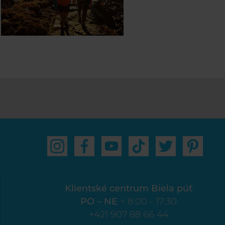
Klientské centrum Biela púť
PO – NE
= 8:00 - 17:30
+421 907 88 66 44