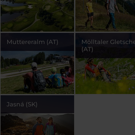
Muttereralm (AT)
Mölltaler Gletsch
(AT)
Jasná (SK)