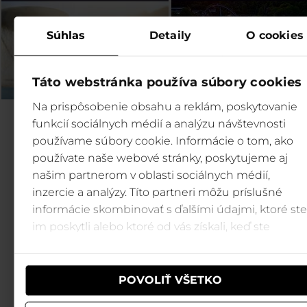
Súhlas
Detaily
O cookies
Táto webstránka používa súbory cookies
Na prispôsobenie obsahu a reklám, poskytovanie
funkcií sociálnych médií a analýzu návštevnosti
používame súbory cookie. Informácie o tom, ako
používate naše webové stránky, poskytujeme aj
našim partnerom v oblasti sociálnych médií,
inzercie a analýzy. Títo partneri môžu príslušné
informácie skombinovať s ďalšími údajmi, ktoré ste
im poskytli alebo ktoré od vás získali, keď ste
používali ich služby.
POVOLIŤ VŠETKO