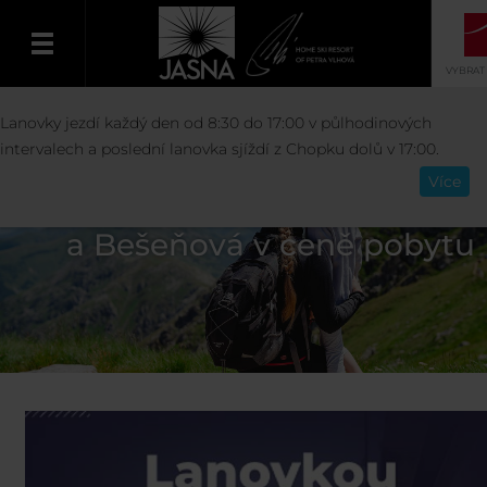
VYBRAT
Lanovky jezdí každý den od 8:30 do 17:00 v půlhodinových
Čeština
intervalech a poslední lanovka sjíždí z Chopku dolů v 17:00.
Více
Lanovky a vodné parky Tatrala
a Bešeňová v ceně pobytu