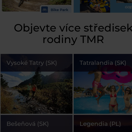
Objevte více středise
rodiny TMR
Vysoké Tatry (SK)
Tatralandia (SK)
Bešeňová (SK)
Legendia (PL)