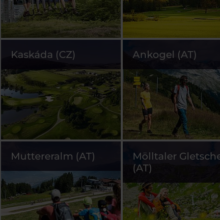
Kaskáda (CZ)
Ankogel (AT)
Muttereralm (AT)
Mölltaler Gletsch
(AT)