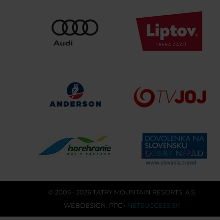
© 2005 - 2026 TATRY MOUNTAIN RESORTS, A.S.
WEBDESIGN
,
PPC
›
NETSUCCESS.SK