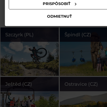
PRISPÔSOBIŤ
ODMIETNUŤ
Szczyrk (PL)
Špindl (CZ)
Ještěd (CZ)
Ostravice (CZ)