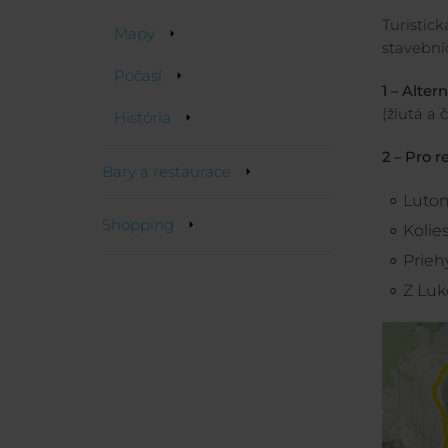
Turistick
Mapy
stavebníc
Počasí
1 – Alter
(žlutá a 
História
2 – Pro 
Bary a restaurace
Luto
Shopping
Kolie
Prieh
Z Luk