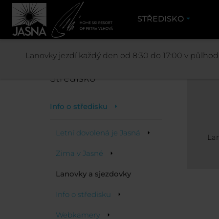
STŘEDISKO
Lanovky jezdí každý den od 8:30 do 17:00 v půlhodi
Středisko
Info o středisku
Letní dovolená je Jasná
Lan
Zima v Jasné
Lanovky a sjezdovky
Info o středisku
Webkamery