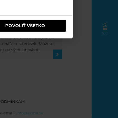
odními parky v
POVOLIŤ VŠETKO
5
/ 5
 Bešeňová v ceně pobytu Za
o našich středisek. Můžete
jet na výlet lanovkou.
PODMÍNKÁM.
4, email:
info@jasna.sk