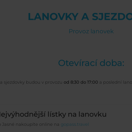
LANOVKY A SJEZD
Provoz lanovek
Otevírací doba:
a sjezdovky budou v provozu
od 8:30 do 17:00
a poslední lan
ejvýhodnější lístky na lanovku
 Jasné nakoupíte online na
gopass.travel