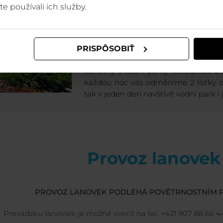
te používali ich služby.
NOVINKA LÉTA
Dovolená s lanovkami a v
PRISPÔSOBIŤ
cene pobytu
Lanovky a vodní parky Tatralandia a
každou noc vás odměníme 2 lístky d
tak v jeden den navštívit vodní park i 
Provoz lanovek
PROVOZ LANOVEK PODLÉHÁ POVĚTRNOSTNÍM 
Prevádzku lanoviek je možné overiť na tel. +421 907 88 66 4