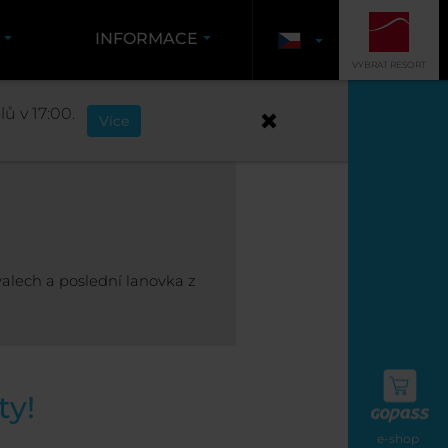
Y
INFORMACE
VYBRAT RESORT
EZDOVKY
ů v 17:00.
Více
alech a poslední lanovka z
ty!
e-shop