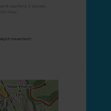
očasně uzavřena. Z důvodu
vní trasy:
ských traverzech: