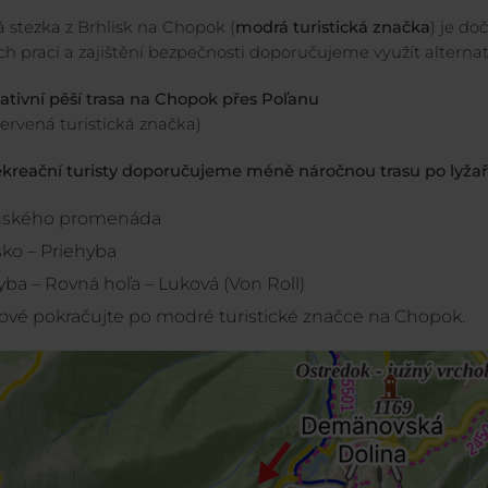
á stezka z Brhlisk na Chopok (
modrá turistická značka
) je d
h prací a zajištění bezpečnosti doporučujeme využít alternati
nativní pěší trasa na Chopok přes Poľanu
červená turistická značka)
rekreační turisty doporučujeme méně náročnou trasu po lyžař
nského promenáda
sko – Priehyba
yba – Rovná hoľa – Luková (Von Roll)
ové pokračujte po modré turistické značce na Chopok.