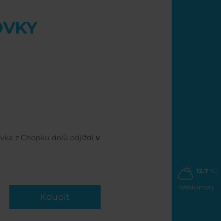
OVKY
ovka z Chopku dolů odjíždí
v
12.7
°C
Webkamery
Koupit