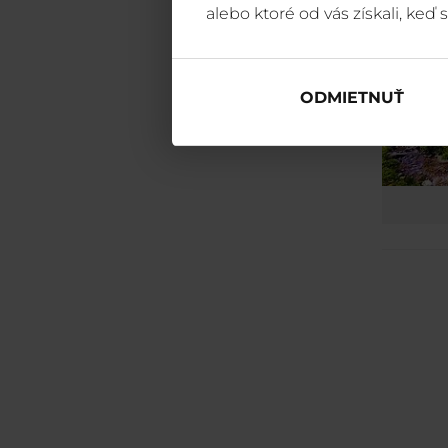
alebo ktoré od vás získali, keď s
ODMIETNUŤ