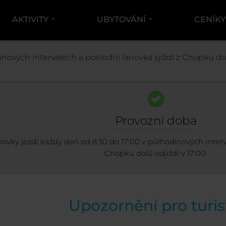
AKTIVITY
UBYTOVÁNÍ
CENÍK
STŘEDISKO
INFO O STŘEDISKU
LANOVKY A SJ
nových intervalech a poslední lanovka sjíždí z Chopku dol
Provozní doba
ovky jezdí každý den od 8:30 do 17:00 v půlhodinových interv
Chopku dolů odjíždí v 17:00.
Upozornění pro turis