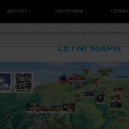
AKTIVITY
UBYTOVÁNÍ
CENÍK
STŘEDISKO
INFO O STŘEDISKU
MAPY
nových intervalech a poslední lanovka sjíždí z Chopku dol
LETNÍ MAPA