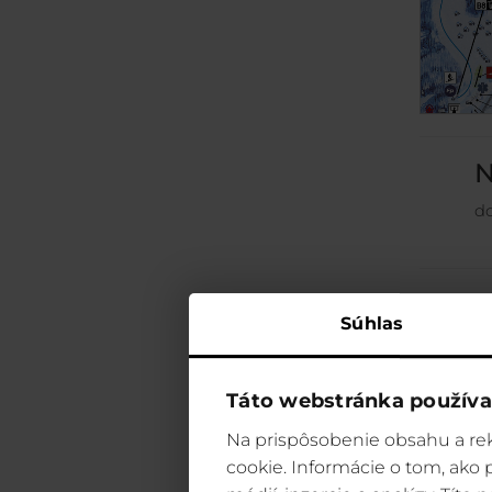
N
do
Súhlas
Táto webstránka používa
Na prispôsobenie obsahu a rek
cookie. Informácie o tom, ako