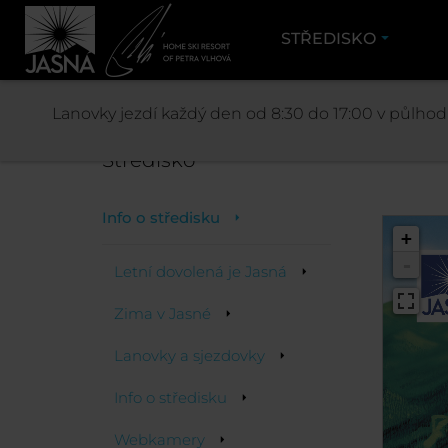
STŘEDISKO
Lanovky jezdí každý den od 8:30 do 17:00 v půlhodi
Středisko
Info o středisku
+
-
Letní dovolená je Jasná
Zima v Jasné
Lanovky a sjezdovky
Info o středisku
Webkamery