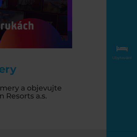
Ubytování
ery
mery a objevujte
 Resorts a.s.