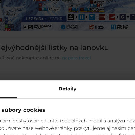
ejvýhodnější lístky na lanovku
 Jasné nakoupíte online na
gopass.travel
Detaily
 súbory cookies
lám, poskytovanie funkcií sociálnych médií a analýzu ná
 používate naše webové stránky, poskytujeme aj našim par