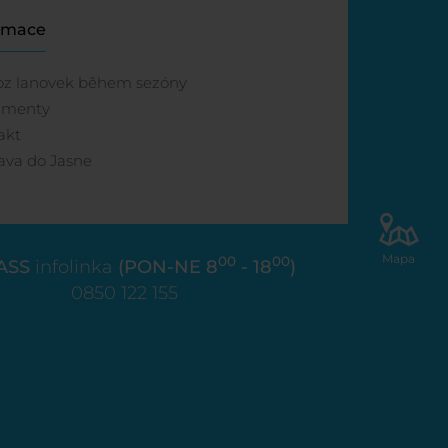
rmace
oz lanovek během sezóny
umenty
akt
ava do Jasne
Mapa
00
00
ASS
infolinka
(PON-NE 8
- 18
)
0850 122 155