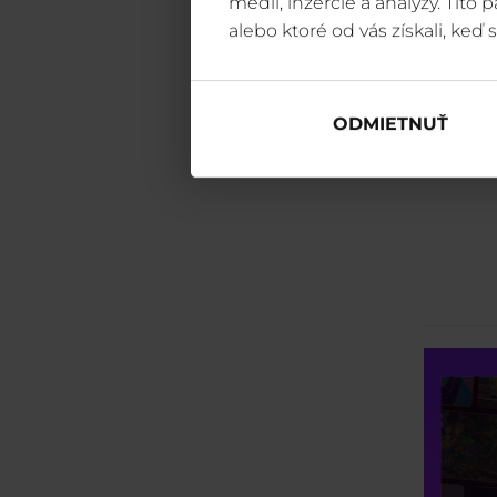
médií, inzercie a analýzy. Títo
alebo ktoré od vás získali, keď s
ODMIETNUŤ