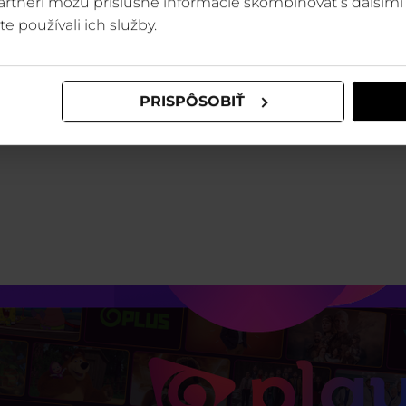
 partneri môžu príslušné informácie skombinovať s ďalšími 
te používali ich služby.
PRISPÔSOBIŤ