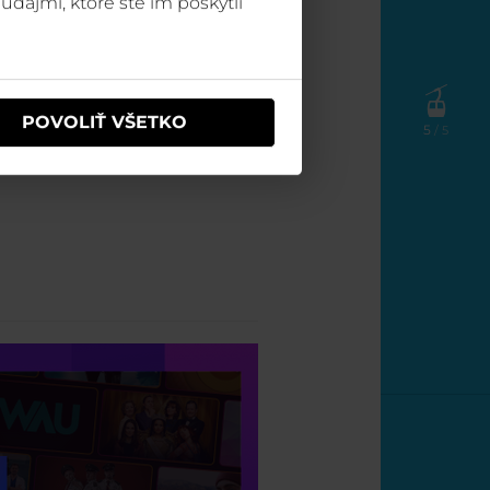
údajmi, ktoré ste im poskytli
POVOLIŤ VŠETKO
5
/ 5