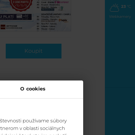
23
°C
Webkamery
Koupit
O cookies
vštevnosti používame súbory
tnerom v oblasti sociálnych