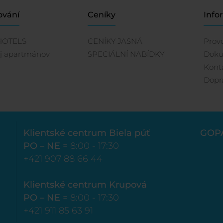
ování
Ceníky
Info
HOTELS
CENÍKY JASNÁ
Prov
j apartmánov
SPECIÁLNÍ NABÍDKY
Dok
Kont
Dopr
Klientské centrum Biela púť
GOP
PO – NE
= 8:00 - 17:30
+421 907 88 66 44
Klientské centrum Krupová
PO – NE
= 8:00 - 17:30
+421 911 85 63 91