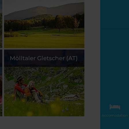
Mölltaler Gletscher (AT)
Accomodation