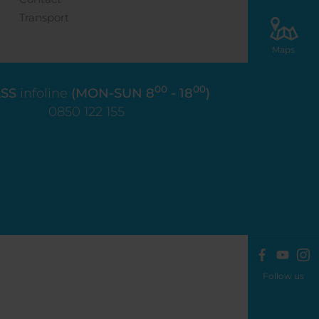
Transport
Maps
00
00
SS
infoline
(MON-SUN 8
- 18
)
0850 122 155
Follow us