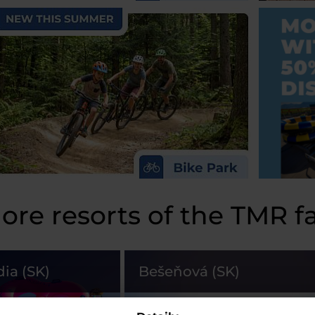
ore resorts of the TMR f
dia (SK)
Bešeňová (SK)