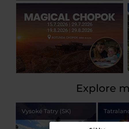
Explore m
Vysoké Tatry (SK)
Tatralan