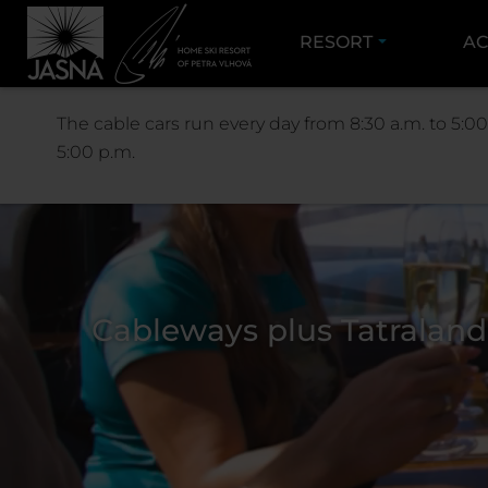
RESORT
AC
The cable cars run every day from 8:30 a.m. to 5:00
5:00 p.m.
Cableways plus Tatraland