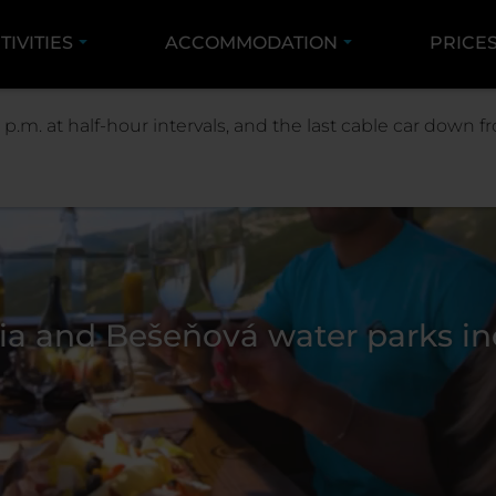
TIVITIES
ACCOMMODATION
PRICE
 p.m. at half-hour intervals, and the last cable car down
ia and Bešeňová water parks inc