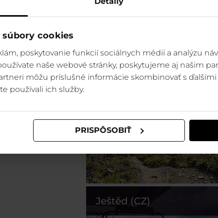
Detaily
 súbory cookies
lám, poskytovanie funkcií sociálnych médií a analýzu ná
 používate naše webové stránky, poskytujeme aj našim par
 partneri môžu príslušné informácie skombinovať s ďalšími 
Szczyrk (PL)
te používali ich služby.
PRISPÔSOBIŤ
Ještěd (CZ)