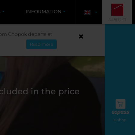
S
INFORMATION
ALL RESORTS
 from Chopok departs at
Read more
luded in the price
e-shop