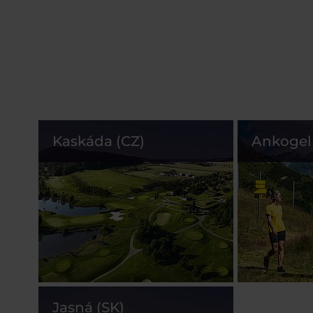
Kaskáda (CZ)
Ankogel 
Jasná (SK)