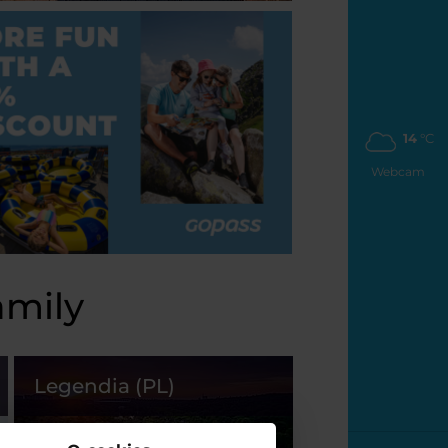
14
°C
Webcam
amily
Legendia (PL)