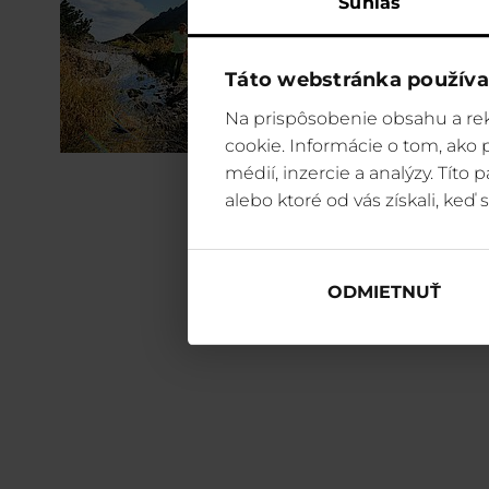
Súhlas
Táto webstránka používa
Na prispôsobenie obsahu a rek
cookie. Informácie o tom, ako
médií, inzercie a analýzy. Títo
alebo ktoré od vás získali, keď s
ODMIETNUŤ