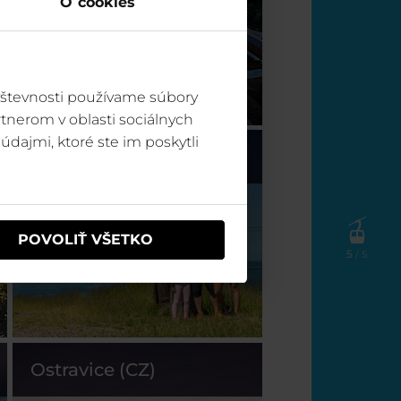
O cookies
vštevnosti používame súbory
tnerom v oblasti sociálnych
údajmi, ktoré ste im poskytli
Špindl (CZ)
POVOLIŤ VŠETKO
5
/ 5
Ostravice (CZ)