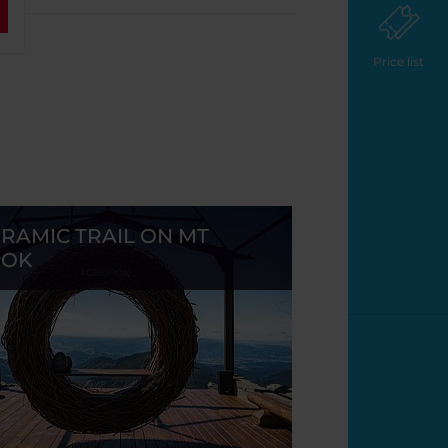
Price list
RAMIC TRAIL ON MT
POK