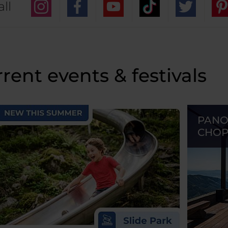
ll
rent events & festivals
PANO
CHO