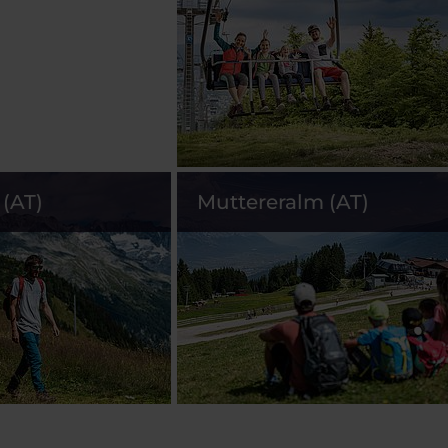
(AT)
Muttereralm (AT)