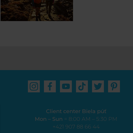
Client center Biela púť
Mon – Sun
= 8:00 AM – 5:30 PM
+421 907 88 66 44