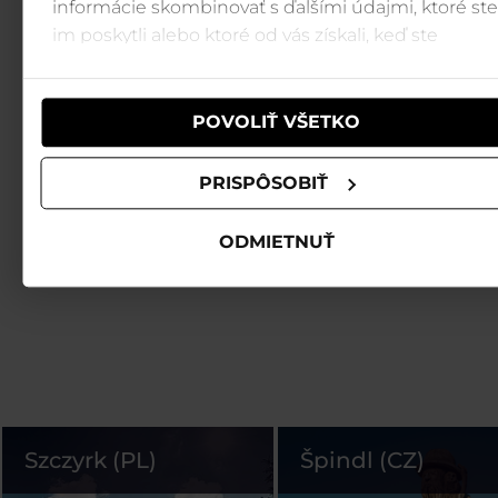
informácie skombinovať s ďalšími údajmi, ktoré ste
im poskytli alebo ktoré od vás získali, keď ste
používali ich služby.
POVOLIŤ VŠETKO
PRISPÔSOBIŤ
ODMIETNUŤ
Szczyrk (PL)
Špindl (CZ)