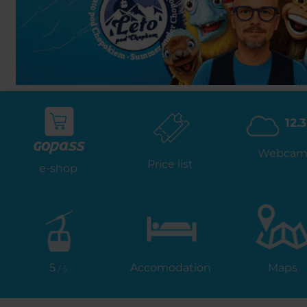
12.3
Webca
Price list
e-shop
5
Accomodation
Maps
/ 5