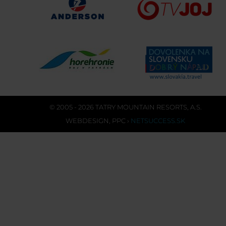
© 2005 - 2026 TATRY MOUNTAIN RESORTS, A.S.
WEBDESIGN
,
PPC
›
NETSUCCESS.SK