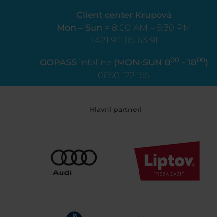
Client center Krupová
Mon – Sun
= 8:00 AM – 5:30 PM
+421 911 85 63 91
00
00
GOPASS
infoline
(MON-SUN 8
- 18
)
0850 122 155
Hlavní partneri