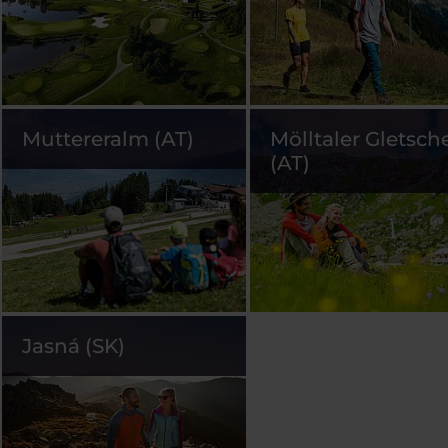
Muttereralm (AT)
Mölltaler Gletsch
(AT)
Jasná (SK)