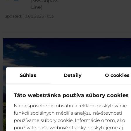
(365.Gopass
Line)
updated: 10.08.2026 11:03
Súhlas
Detaily
O cookies
Táto webstránka používa súbory cookies
Na prispôsobenie obsahu a reklám, poskytovanie
funkcií sociálnych médií a analýzu návštevnosti
používame súbory cookie. Informácie o tom, ako
používate naše webové stránky, poskytujeme aj