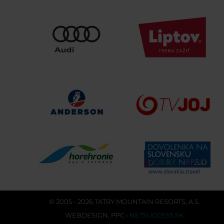
© 2005 - 2026 TATRY MOUNTAIN RESORTS, A.S.
WEBDESIGN
,
PPC
›
NETSUCCESS.SK