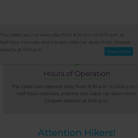
RESORT
RESORT INFO
LIFTS AND SL
The cable cars run every day from 8:30 a.m. to 5:00 p.m. at
English
half-hour intervals, and the last cable car down from Chopok
departs at 5:00 p.m.
Read more
Hours of Operation
The cable cars operate daily from 8:30 a.m. to 5:00 p.m. 
half-hour intervals, and the last cable car down from
Chopok departs at 5:00 p.m.
Attention Hikers!