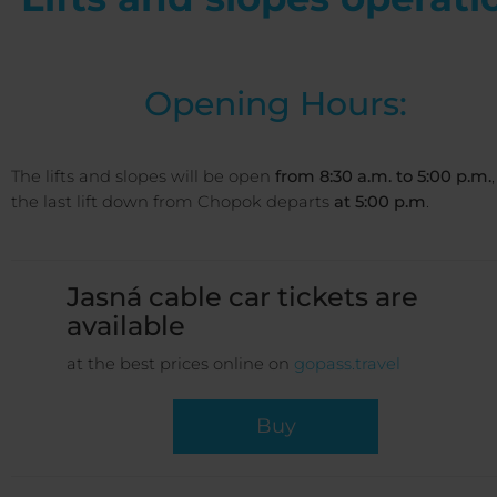
Opening Hours:
The lifts and slopes will be open
from 8:30 a.m. to 5:00 p.m.
the last lift down from Chopok departs
at 5:00 p.m
.
Jasná cable car tickets are
available
at the best prices online on
gopass.travel
Buy