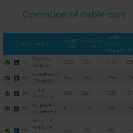
Operation of cable cars
Valley
Length
Elevation
Chairlifts, ski lifts
station
st
(m)
(m)
(m a.s.l.)
(m 
Priehyba -
A1
2130
655
1349
20
Chopok
Kosodrevina
A2
1433
516
1488
20
- Chopok
Jasná -
A4
360
124
1225
13
Priehyba
Krupová -
A5
1212
404
1084
14
Kosodrevina
Biela Púť -
Priehyba
A6
933
225
1117
13