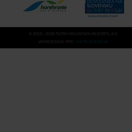
© 2005 - 2026 TATRY MOUNTAIN RESORTS, A.S.
WEBDESIGN
,
PPC
›
NETSUCCESS.SK