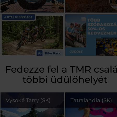
Fedezze fel a TMR csal
többi üdülőhelyét
Vysoké Tatry (SK)
Tatralandia (SK)