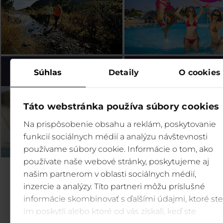
Bešeňová (SK)
Legendia (PL)
Súhlas
Detaily
O cookies
Táto webstránka používa súbory cookies
Na prispôsobenie obsahu a reklám, poskytovanie
funkcií sociálnych médií a analýzu návštevnosti
používame súbory cookie. Informácie o tom, ako
používate naše webové stránky, poskytujeme aj
našim partnerom v oblasti sociálnych médií,
inzercie a analýzy. Títo partneri môžu príslušné
informácie skombinovať s ďalšími údajmi, ktoré ste
im poskytli alebo ktoré od vás získali, keď ste