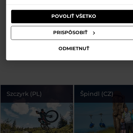
používali ich služby.
POVOLIŤ VŠETKO
PRISPÔSOBIŤ
ODMIETNUŤ
Szczyrk (PL)
Špindl (CZ)