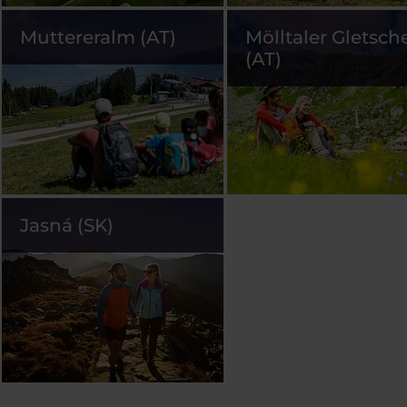
Muttereralm (AT)
Mölltaler Gletsch
(AT)
Jasná (SK)