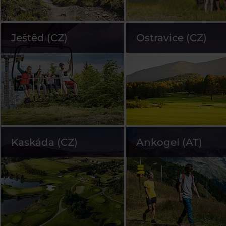
Ještěd (CZ)
Ostravice (CZ)
Kaskáda (CZ)
Ankogel (AT)