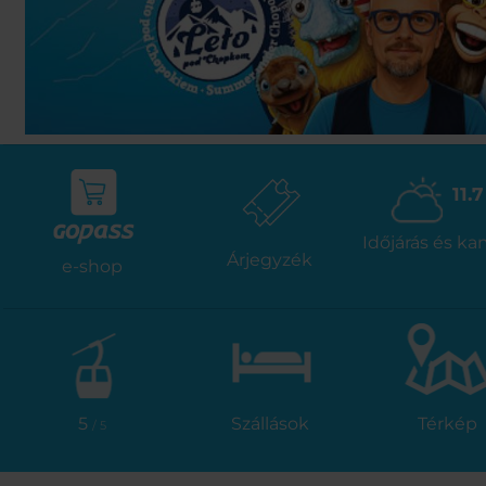
11.7
Időjárás és k
Árjegyzék
e-shop
5
Szállások
Térkép
/ 5