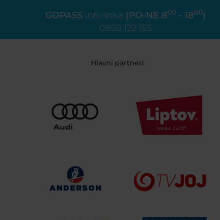
00
00
GOPASS
infolinka
(PO-NE 8
- 18
)
0850 122 155
Hlavní partneri