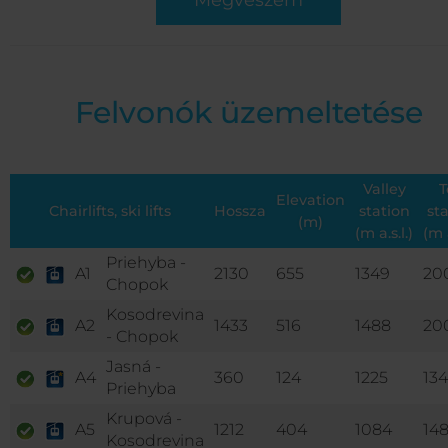
Megveszem
Felvonók üzemeltetése
Valley
T
Elevation
Chairlifts, ski lifts
Hossza
station
st
(m)
(m a.s.l.)
(m a
Priehyba -
A1
2130
655
1349
20
Chopok
Kosodrevina
A2
1433
516
1488
20
- Chopok
Jasná -
A4
360
124
1225
13
Priehyba
Krupová -
A5
1212
404
1084
14
Kosodrevina