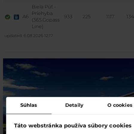
Biela Púť -
Priehyba
A6
933
225
1117
13
(365.Gopass
Line)
updated: 6.08.2026 12:17
Súhlas
Detaily
O cookies
Táto webstránka používa súbory cookies