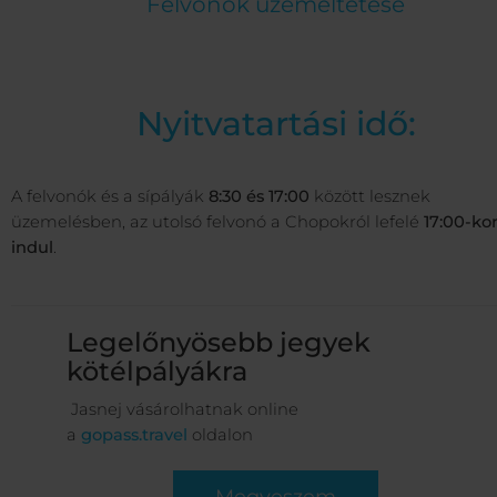
Felvonók üzemeltetése
Nyitvatartási idő:
A felvonók és a sípályák
8:30 és 17:00
között lesznek
üzemelésben, az utolsó felvonó a Chopokról lefelé
17:00-ko
indul
.
Legelőnyösebb jegyek
kötélpályákra
Jasnej vásárolhatnak online
a
gopass.travel
oldalon