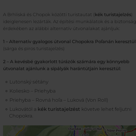
A Brhliská és Chopok közötti turistautat (
kék turistajelzés
)
ideiglenesen lezárták. Az építési munkálatok és a biztonsá
érdekében az alábbi alternatív útvonalakat ajánljuk:
1 – Alternatív gyalogos útvonal Chopokra Poľanán keresztül
(sárga és piros turistajelzés)
2 – A kevésbé gyakorlott túrázók számára egy könnyebb
útvonalat ajánlunk a sípályák harántútjain keresztül:
Lutonský sétány
Koliesko – Priehyba
Priehyba – Rovná hoľa – Luková (Von Roll)
Lukovától a
kék turistajelzést
követve lehet feljutni
Chopokra.