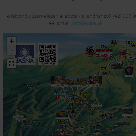
A felvonók üzemelése / állapota / ellenőrizhető +421 907 8
44, email:
info@jasna.sk
+
-