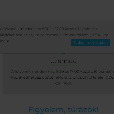
ÜDÜLŐ
INFO
SÍFELVONÓK ÉS LESIKLÓ
A felvonók minden nap 8:30 és 17:00 között, félóránként
Magyar
közlekednek, és az utolsó felvonó a Chopokról lefelé 17:00-kor
indul.
Tudjon meg többet
Üzemidő
A felvonók minden nap 8:30 és 17:00 között, félóránkén
közlekednek, az utolsó felvonó a Chopokról lefelé 17:00
kor indul.
Figyelem, túrázók!