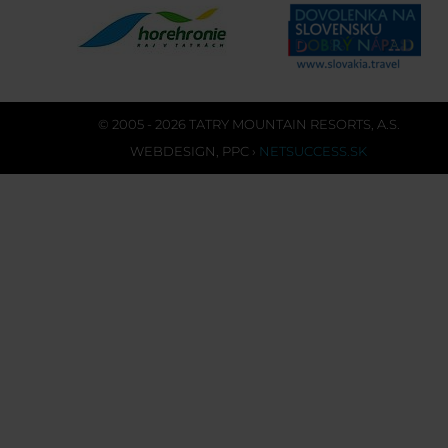
© 2005 - 2026 TATRY MOUNTAIN RESORTS, A.S.
WEBDESIGN
,
PPC
›
NETSUCCESS.SK