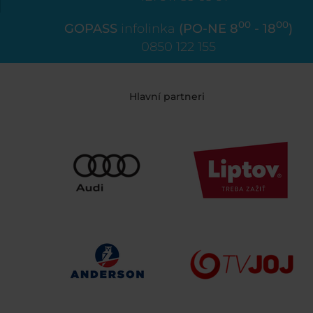
00
00
GOPASS
infolinka
(PO-NE 8
- 18
)
0850 122 155
Hlavní partneri