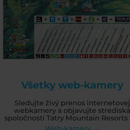
Všetky web-kamery
Sledujte živý prenos internetovej
webkamery a objavujte stredisk
spoločnosti Tatry Mountain Resorts a
Web-kamery →