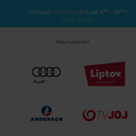
00
00
GOPASS
infolinka
(PO-NE 8
- 18
)
0850 122 155
Hlavní partneri