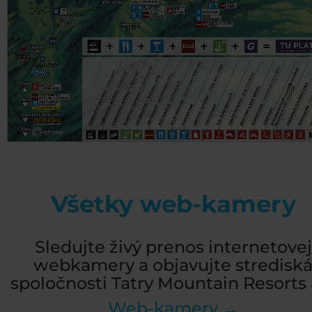
Všetky web-kamery
Sledujte živý prenos internetovej
webkamery a objavujte stredisk
spoločnosti Tatry Mountain Resorts a
Web-kamery →