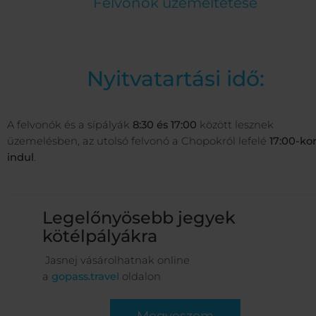
Felvonók üzemeltetése
Nyitvatartási idő:
A felvonók és a sípályák
8:30 és 17:00
között lesznek
üzemelésben, az utolsó felvonó a Chopokról lefelé
17:00-ko
indul
.
Legelőnyösebb jegyek
kötélpályákra
Jasnej vásárolhatnak online
a
gopass.travel
oldalon