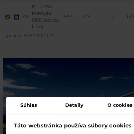
Biela Púť -
Priehyba
A6
933
225
1117
13
(365.Gopass
Line)
updated: 6.08.2026 21:17
Súhlas
Detaily
O cookies
Táto webstránka používa súbory cookies