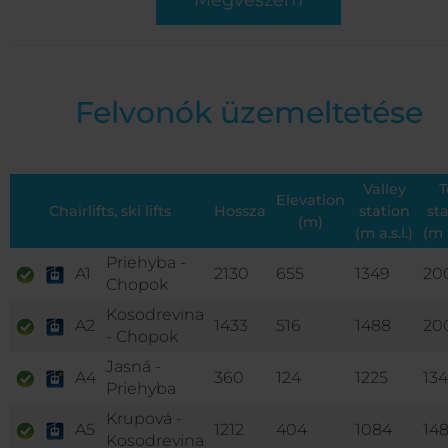
Megveszem
Felvonók üzemeltetése
Valley
T
Elevation
Chairlifts, ski lifts
Hossza
station
st
(m)
(m a.s.l.)
(m a
Priehyba -
A1
2130
655
1349
20
Chopok
Kosodrevina
A2
1433
516
1488
20
- Chopok
Jasná -
A4
360
124
1225
13
Priehyba
Krupová -
A5
1212
404
1084
14
Kosodrevina