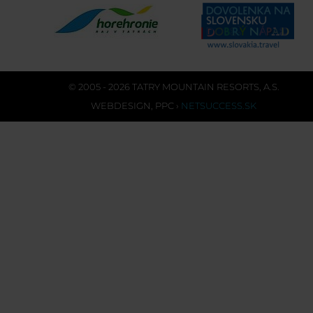
© 2005 - 2026 TATRY MOUNTAIN RESORTS, A.S.
WEBDESIGN
,
PPC
›
NETSUCCESS.SK