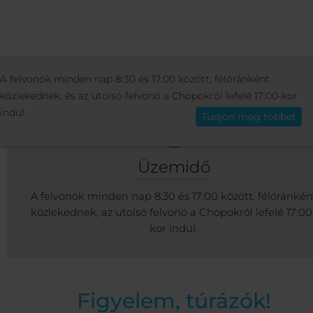
ÜDÜLŐ
INFO
SÍFELVONÓK ÉS LESIKLÓ
A felvonók minden nap 8:30 és 17:00 között, félóránként
Magyar
közlekednek, és az utolsó felvonó a Chopokról lefelé 17:00-kor
indul.
Tudjon meg többet
Üzemidő
A felvonók minden nap 8:30 és 17:00 között, félóránkén
közlekednek, az utolsó felvonó a Chopokról lefelé 17:00
kor indul.
Figyelem, túrázók!