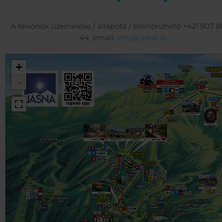
A felvonók üzemelése / állapota / ellenőrizhető +421 907 8
44, email:
info@jasna.sk
+
-