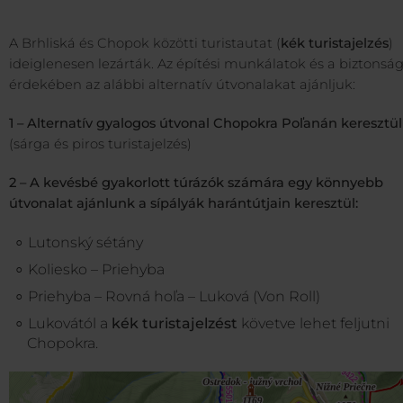
A Brhliská és Chopok közötti turistautat (
kék turistajelzés
)
ideiglenesen lezárták. Az építési munkálatok és a biztonsá
érdekében az alábbi alternatív útvonalakat ajánljuk:
1 – Alternatív gyalogos útvonal Chopokra Poľanán keresztül
(sárga és piros turistajelzés)
2 – A kevésbé gyakorlott túrázók számára egy könnyebb
útvonalat ajánlunk a sípályák harántútjain keresztül:
Lutonský sétány
Koliesko – Priehyba
Priehyba – Rovná hoľa – Luková (Von Roll)
Lukovától a
kék turistajelzést
követve lehet feljutni
Chopokra.