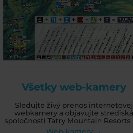
Všetky web-kamery
Sledujte živý prenos internetovej
webkamery a objavujte stredisk
spoločnosti Tatry Mountain Resorts a
Web-kamery →