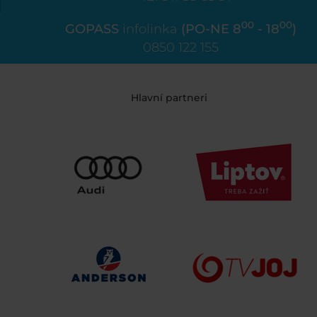
00
00
GOPASS
infolinka
(PO-NE 8
- 18
)
0850 122 155
Hlavní partneri