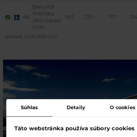
Biela Púť -
Priehyba
A6
933
225
1117
13
(365.Gopass
Line)
updated: 10.08.2026 10:37
Súhlas
Detaily
O cookies
Táto webstránka používa súbory cookies