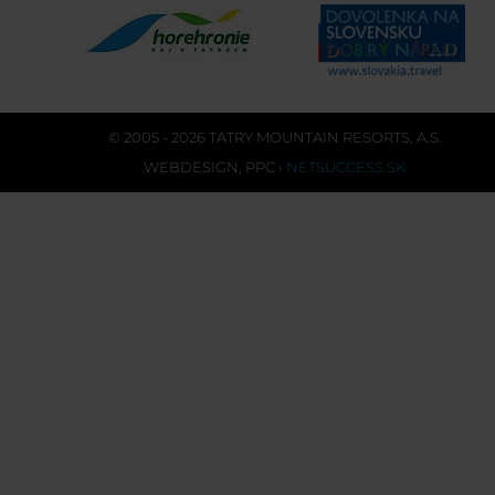
© 2005 - 2026 TATRY MOUNTAIN RESORTS, A.S.
WEBDESIGN
,
PPC
›
NETSUCCESS.SK