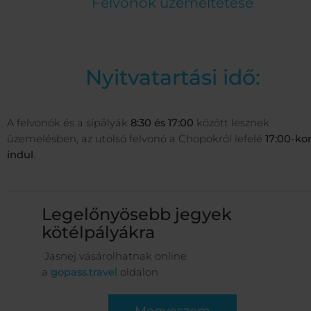
Felvonók üzemeltetése
Nyitvatartási idő:
A felvonók és a sípályák
8:30 és 17:00
között lesznek
üzemelésben, az utolsó felvonó a Chopokról lefelé
17:00-ko
indul
.
Legelőnyösebb jegyek
kötélpályákra
Jasnej vásárolhatnak online
a
gopass.travel
oldalon