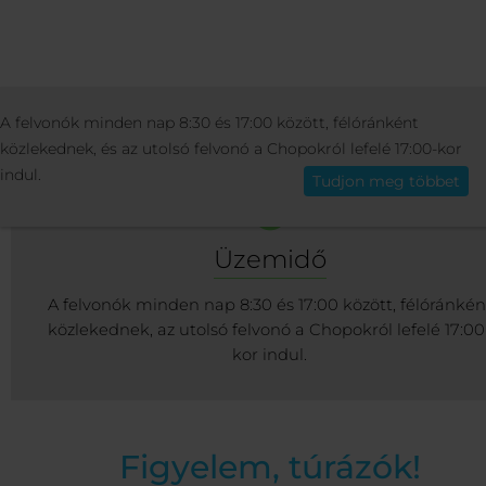
ÜDÜLŐ
INFO
SÍFELVONÓK ÉS LESIKLÓ
A felvonók minden nap 8:30 és 17:00 között, félóránként
Magyar
közlekednek, és az utolsó felvonó a Chopokról lefelé 17:00-kor
indul.
Tudjon meg többet
Üzemidő
A felvonók minden nap 8:30 és 17:00 között, félóránkén
közlekednek, az utolsó felvonó a Chopokról lefelé 17:00
kor indul.
Figyelem, túrázók!