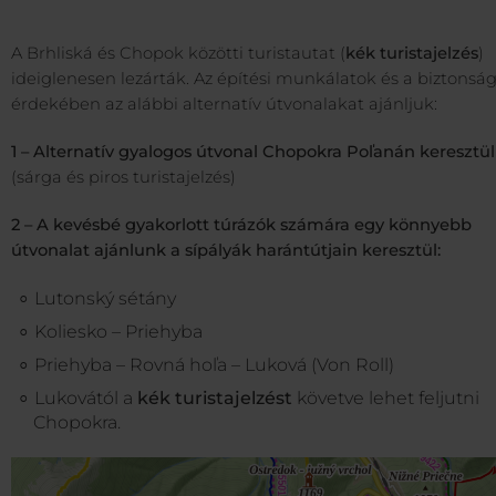
A Brhliská és Chopok közötti turistautat (
kék turistajelzés
)
ideiglenesen lezárták. Az építési munkálatok és a biztonsá
érdekében az alábbi alternatív útvonalakat ajánljuk:
1 – Alternatív gyalogos útvonal Chopokra Poľanán keresztül
(sárga és piros turistajelzés)
2 – A kevésbé gyakorlott túrázók számára egy könnyebb
útvonalat ajánlunk a sípályák harántútjain keresztül:
Lutonský sétány
Koliesko – Priehyba
Priehyba – Rovná hoľa – Luková (Von Roll)
Lukovától a
kék turistajelzést
követve lehet feljutni
Chopokra.