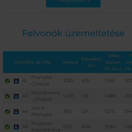
Megveszem
Felvonók üzemeltetése
Valley
T
Elevation
Chairlifts, ski lifts
Hossza
station
st
(m)
(m a.s.l.)
(m a
Priehyba -
A1
2130
655
1349
20
Chopok
Kosodrevina
A2
1433
516
1488
20
- Chopok
Jasná -
A4
360
124
1225
13
Priehyba
Krupová -
A5
1212
404
1084
14
Kosodrevina