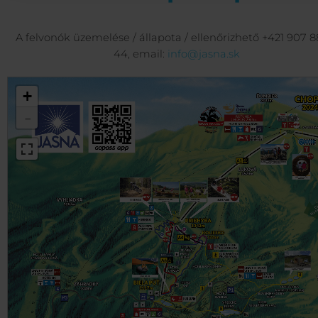
A felvonók üzemelése / állapota / ellenőrizhető +421 907 8
44, email:
info@jasna.sk
+
-