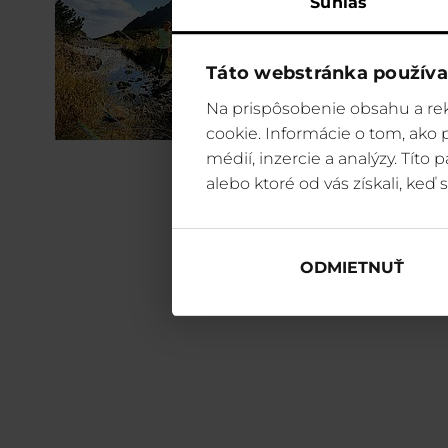
Súhlas
Táto webstránka používa
Na prispôsobenie obsahu a rek
cookie. Informácie o tom, ako
médií, inzercie a analýzy. Títo
alebo ktoré od vás získali, keď s
ODMIETNUŤ