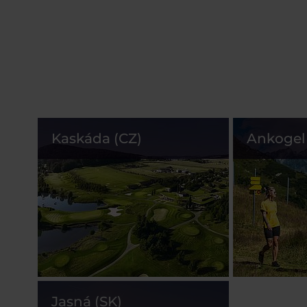
Kaskáda (CZ)
Ankogel 
Jasná (SK)