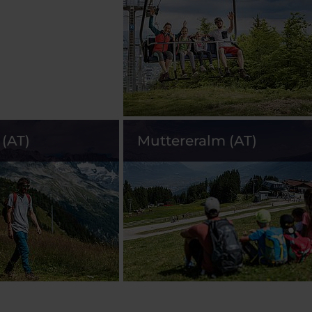
(AT)
Muttereralm (AT)