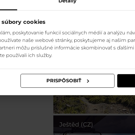
Detaily
 súbory cookies
lám, poskytovanie funkcií sociálnych médií a analýzu ná
 používate naše webové stránky, poskytujeme aj našim par
 partneri môžu príslušné informácie skombinovať s ďalšími 
Szczyrk (PL)
te používali ich služby.
PRISPÔSOBIŤ
Ještěd (CZ)