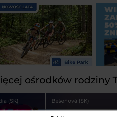
ięcej ośrodków rodziny
dia (SK)
Bešeňová (SK)