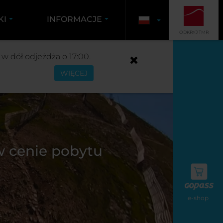
KI
INFORMACJE
ODKRYJ TMR
w dół odjeżdża o 17:00.
WIĘCEJ
 w cenie pobytu
e-shop