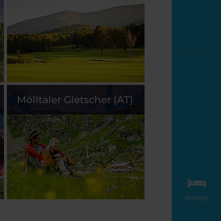
Mölltaler Gletscher (AT)
Noclegi