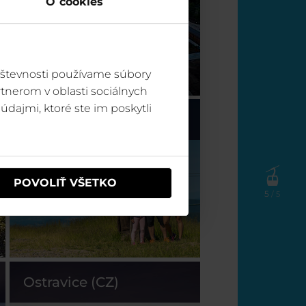
O cookies
vštevnosti používame súbory
tnerom v oblasti sociálnych
údajmi, ktoré ste im poskytli
Špindl (CZ)
POVOLIŤ VŠETKO
5
/ 5
Ostravice (CZ)