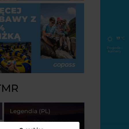
17
°C
Pogoda i
kamery
 TMR
Legendia (PL)