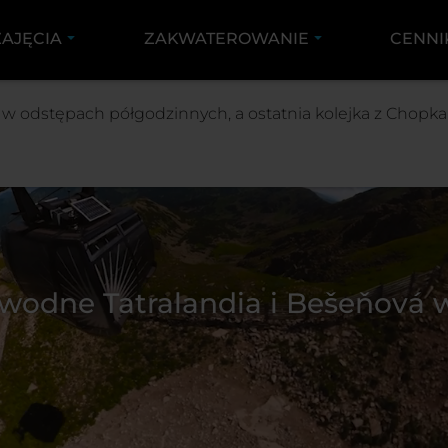
ZAJĘCIA
ZAKWATEROWANIE
CENNI
0 w odstępach półgodzinnych, a ostatnia kolejka z Chopka 
i wodne Tatralandia i Bešeňová