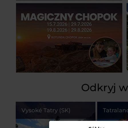
Odkryj w
Vysoké Tatry (SK)
Tatralan