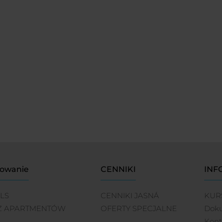
owanie
CENNIKI
INF
LS
CENNIKI JASNÁ
KUR
Ż APARTMENTÓW
OFERTY SPECJALNE
Dok
Kont