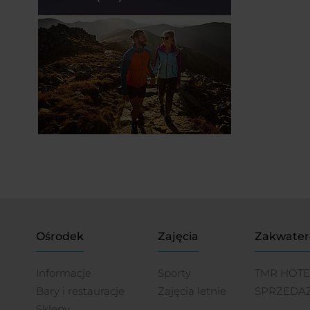
Ośrodek
Zajęcia
Zakwater
Informacje
Sporty
TMR HOTE
Bary i restauracje
Zajęcia letnie
SPRZEDA
Sklepy