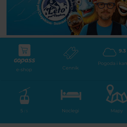
9.3
Pogoda i ka
Cennik
e-shop
5
Noclegi
Mapy
/ 5