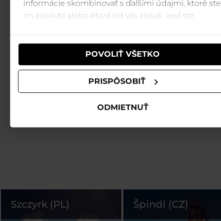
informácie skombinovať s ďalšími údajmi, ktoré ste
im poskytli alebo ktoré od vás získali, keď ste
používali ich služby.
POVOLIŤ VŠETKO
PRISPÔSOBIŤ
ODMIETNUŤ
Szczyrk (PL)
Špindl (CZ)