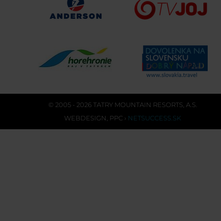
© 2005 - 2026 TATRY MOUNTAIN RESORTS, A.S.
WEBDESIGN
,
PPC
›
NETSUCCESS.SK