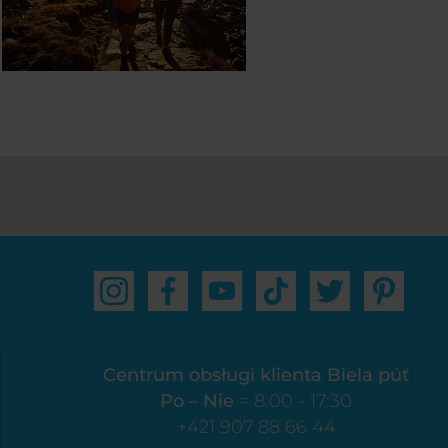
Centrum obsługi klienta Biela púť
Po – Nie
= 8:00 - 17:30
+421 907 88 66 44