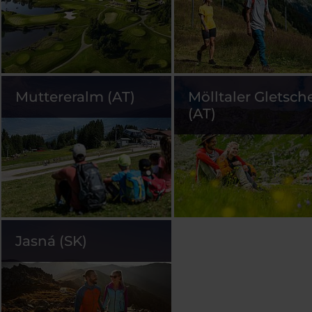
Muttereralm (AT)
Mölltaler Gletsch
(AT)
Jasná (SK)