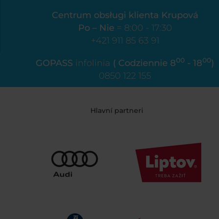
Centrum obsługi klienta Krupová
Po – Nie
= 8:00 - 17:30
+421 911 85 63 91
00
00
GOPASS
infolinia
( Codziennie 8
- 18
)
0850 122 155
Hlavní partneri