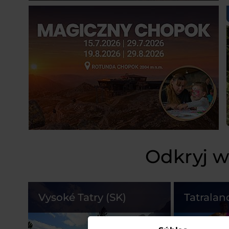
Odkryj w
Vysoké Tatry (SK)
Tatralan