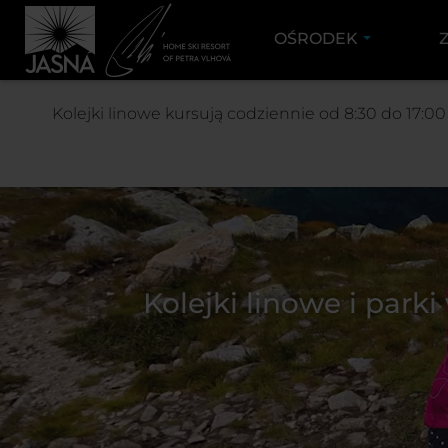
OŚRODEK
Kolejki linowe kursują codziennie od 8:30 do 17:0
Kolejki linowe i park