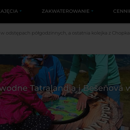
ZAJĘCIA
ZAKWATEROWANIE
CENNI
0 w odstępach półgodzinnych, a ostatnia kolejka z Chopka 
i wodne Tatralandia i Bešeňová