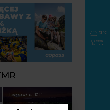
13
°C
Pogoda i
kamery
 TMR
Legendia (PL)