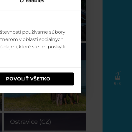
O cookies
vštevnosti používame súbory
tnerom v oblasti sociálnych
údajmi, ktoré ste im poskytli
Špindl (CZ)
POVOLIŤ VŠETKO
5
/ 5
Ostravice (CZ)