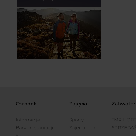
Ośrodek
Zajęcia
Zakwater
Informacje
Sporty
TMR HOTE
Bary i restauracje
Zajęcia letnie
SPRZEDA
Sklepy