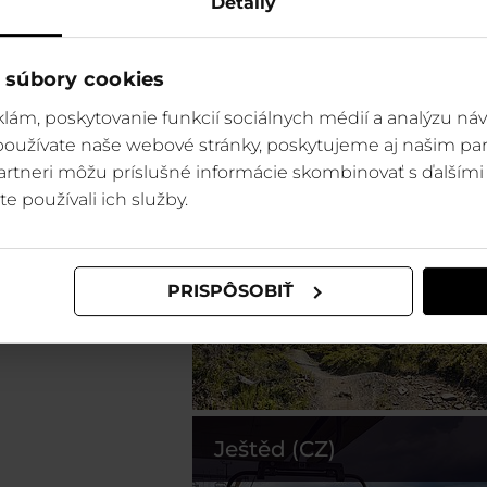
Detaily
 súbory cookies
lám, poskytovanie funkcií sociálnych médií a analýzu ná
 používate naše webové stránky, poskytujeme aj našim par
 partneri môžu príslušné informácie skombinovať s ďalšími 
Szczyrk (PL)
te používali ich služby.
PRISPÔSOBIŤ
Ještěd (CZ)