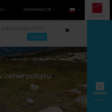
KI
INFORMACJE
ODKRYJ TMR
w dół odjeżdża o 17:00.
WIĘCEJ
 w cenie pobytu
e-shop