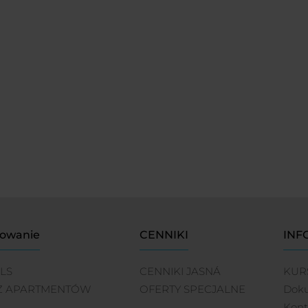
owanie
CENNIKI
INF
LS
CENNIKI JASNÁ
KUR
Ż APARTMENTÓW
OFERTY SPECJALNE
Dok
Kont