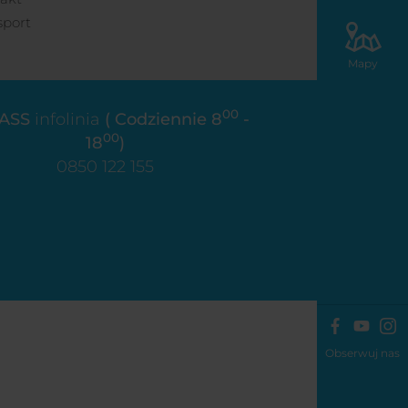
sport
Mapy
00
ASS
infolinia
( Codziennie 8
-
00
18
)
0850 122 155
Obserwuj nas