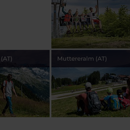
(AT)
Muttereralm (AT)