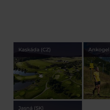
Kaskáda (CZ)
Ankogel 
Jasná (SK)