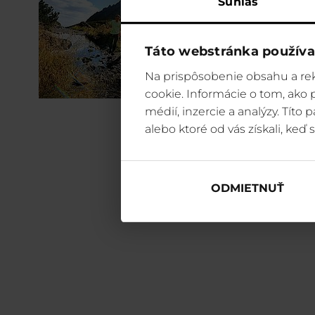
Súhlas
Táto webstránka používa
Na prispôsobenie obsahu a rek
cookie. Informácie o tom, ako
médií, inzercie a analýzy. Títo
alebo ktoré od vás získali, keď s
ODMIETNUŤ