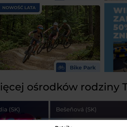
ięcej ośrodków rodziny
dia (SK)
Bešeňová (SK)