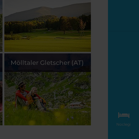
Mölltaler Gletscher (AT)
Noclegi