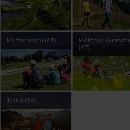
Muttereralm (AT)
Mölltaler Gletsch
(AT)
Jasná (SK)