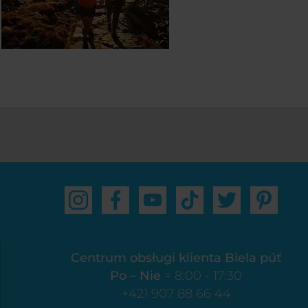
Centrum obsługi klienta Biela púť
Po – Nie
= 8:00 - 17:30
+421 907 88 66 44