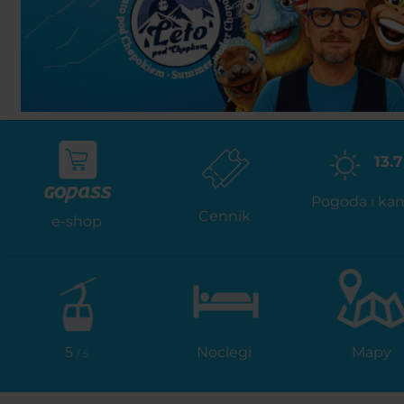
13.7
Pogoda i ka
Cennik
e-shop
5
Noclegi
Mapy
/ 5