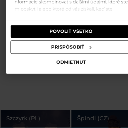
informácie skombinovať s ďalšími údajmi, ktoré ste
im poskytli alebo ktoré od vás získali, keď ste
používali ich služby.
POVOLIŤ VŠETKO
PRISPÔSOBIŤ
ODMIETNUŤ
Szczyrk (PL)
Špindl (CZ)