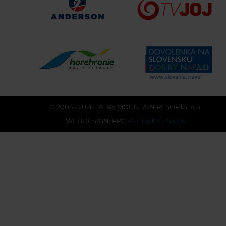
© 2005 - 2026 TATRY MOUNTAIN RESORTS, A.S.
WEBDESIGN
,
PPC
›
NETSUCCESS.SK