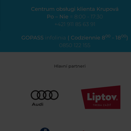
Centrum obsługi klienta Krupová
Po – Nie
= 8:00 - 17:30
+421 911 85 63 91
00
00
GOPASS
infolinia
( Codziennie 8
- 18
)
0850 122 155
Hlavní partneri