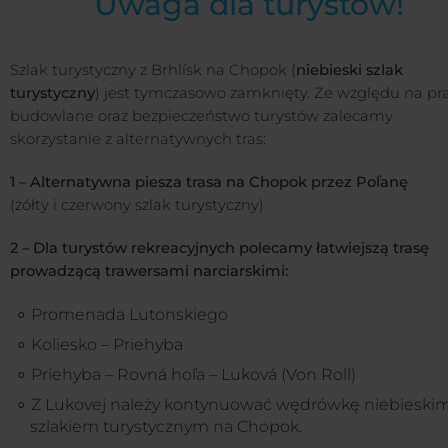
Uwaga dla turystów!
Szlak turystyczny z Brhlísk na Chopok (
niebieski szlak
turystyczny
) jest tymczasowo zamknięty. Ze względu na pr
budowlane oraz bezpieczeństwo turystów zalecamy
skorzystanie z alternatywnych tras:
1 – Alternatywna piesza trasa na Chopok przez Poľanę
(żółty i czerwony szlak turystyczny)
2 – Dla turystów rekreacyjnych polecamy łatwiejszą trasę
prowadzącą trawersami narciarskimi:
Promenada Lutonskiego
Koliesko – Priehyba
Priehyba – Rovná hoľa – Luková (Von Roll)
Z Lukovej należy kontynuować wędrówkę niebieski
szlakiem turystycznym na Chopok.