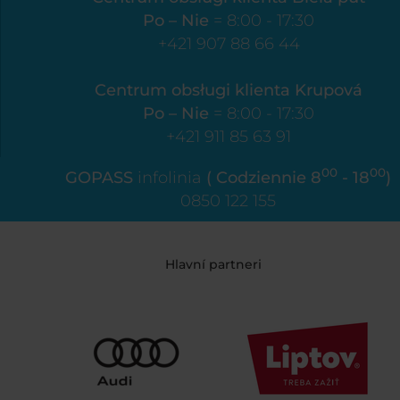
Po – Nie
= 8:00 - 17:30
+421 907 88 66 44
Centrum obsługi klienta Krupová
Po – Nie
= 8:00 - 17:30
+421 911 85 63 91
00
00
GOPASS
infolinia
( Codziennie 8
- 18
)
0850 122 155
Hlavní partneri