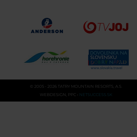
© 2005 - 2026 TATRY MOUNTAIN RESORTS, A.S.
WEBDESIGN
,
PPC
›
NETSUCCESS.SK