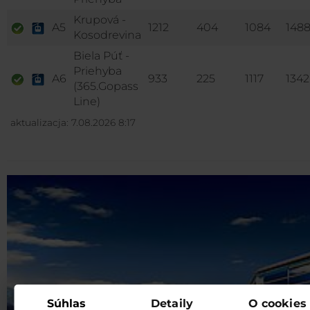
Krupová -
A5
1212
404
1084
148
Kosodrevina
Biela Púť -
Priehyba
A6
933
225
1117
1342
(365.Gopass
Line)
aktualizacja: 7.08.2026 8:17
Súhlas
Detaily
O cookies