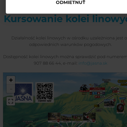
ODMIETNUŤ
Kursowanie kolei linowy
Działalność kolei linowych w ośrodku uzależniona jest 
odpowiednich warunków pogodowych.
Dostępność kolei linowych można sprawdzić pod numerem
907 88 66 44, e-mail:
info@jasna.sk
+
-