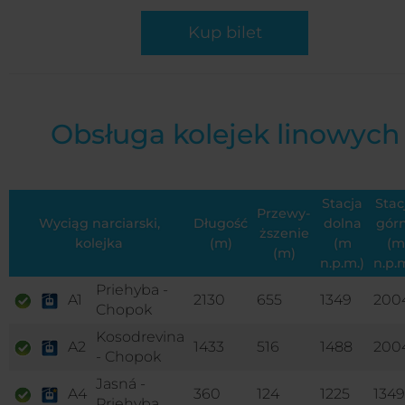
Kup bilet
Obsługa kolejek linowych
Stacja
Stac
Przewy­
Wyciąg narciarski,
Długość
dolna
gór
ższenie
kolejka
(m)
(m
(m
(m)
n.p.m.)
n.p.m
Priehyba -
A1
2130
655
1349
200
Chopok
Kosodrevina
A2
1433
516
1488
200
- Chopok
Jasná -
A4
360
124
1225
1349
Priehyba