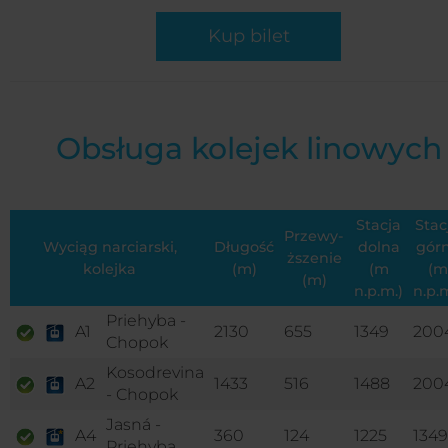
Kup bilet
Obsługa kolejek linowych
Stacja
Stac
Przewy­
Wyciąg narciarski,
Długość
dolna
gór
ższenie
kolejka
(m)
(m
(m
(m)
n.p.m.)
n.p.m
Priehyba -
A1
2130
655
1349
200
Chopok
Kosodrevina
A2
1433
516
1488
200
- Chopok
Jasná -
A4
360
124
1225
1349
Priehyba