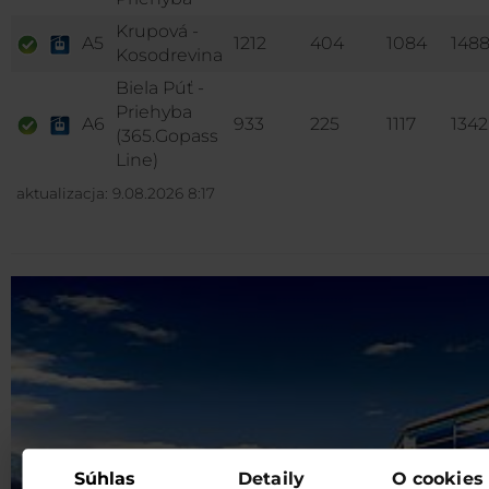
Krupová -
A5
1212
404
1084
148
Kosodrevina
Biela Púť -
Priehyba
A6
933
225
1117
1342
(365.Gopass
Line)
aktualizacja: 9.08.2026 8:17
Súhlas
Detaily
O cookies