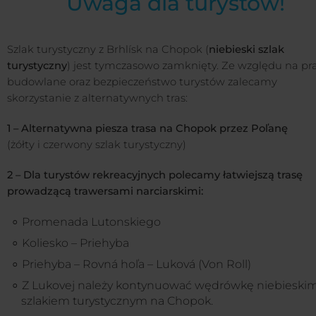
Uwaga dla turystów!
Szlak turystyczny z Brhlísk na Chopok (
niebieski szlak
turystyczny
) jest tymczasowo zamknięty. Ze względu na pr
budowlane oraz bezpieczeństwo turystów zalecamy
skorzystanie z alternatywnych tras:
1 – Alternatywna piesza trasa na Chopok przez Poľanę
(żółty i czerwony szlak turystyczny)
2 – Dla turystów rekreacyjnych polecamy łatwiejszą trasę
prowadzącą trawersami narciarskimi:
Promenada Lutonskiego
Koliesko – Priehyba
Priehyba – Rovná hoľa – Luková (Von Roll)
Z Lukovej należy kontynuować wędrówkę niebieski
szlakiem turystycznym na Chopok.