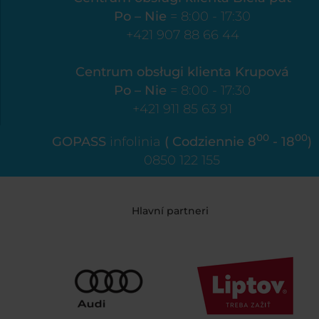
Po – Nie
= 8:00 - 17:30
+421 907 88 66 44
Centrum obsługi klienta Krupová
Po – Nie
= 8:00 - 17:30
+421 911 85 63 91
00
00
GOPASS
infolinia
( Codziennie 8
- 18
)
0850 122 155
Hlavní partneri