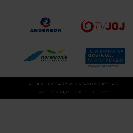
© 2005 - 2026 TATRY MOUNTAIN RESORTS, A.S.
WEBDESIGN
,
PPC
›
NETSUCCESS.SK