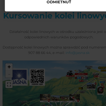
ODMIETNUŤ
Kursowanie kolei linowy
Działalność kolei linowych w ośrodku uzależniona jest 
odpowiednich warunków pogodowych.
Dostępność kolei linowych można sprawdzić pod numerem
907 88 66 44, e-mail:
info@jasna.sk
+
-