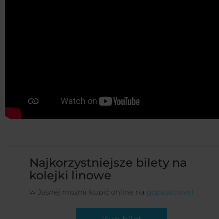
Najkorzystniejsze bilety na
kolejki linowe
w Jasnej można kupić online na
gopass.travel