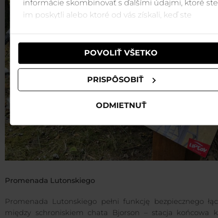
informácie skombinovať s ďalšími údajmi, ktoré ste
im poskytli alebo ktoré od vás získali, keď ste
používali ich služby.
POVOLIŤ VŠETKO
PRISPÔSOBIŤ
ODMIETNUŤ
Promenada Lutonskiego
Promenada Lutonskiego pełni funkcję bezpiecznego łąc
między schroniskiem chata Bjorson – stacja końcowa ko