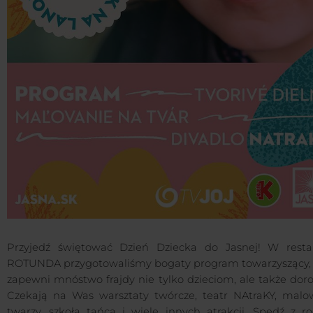
Przyjedź świętować Dzień Dziecka do Jasnej! W restau
ROTUNDA przygotowaliśmy bogaty program towarzyszący, 
zapewni mnóstwo frajdy nie tylko dzieciom, ale także dor
Czekają na Was warsztaty twórcze, teatr NAtraKY, malo
twarzy, szkoła tańca i wiele innych atrakcji. Spędź z ro