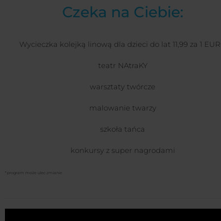
Czeka na Ciebie:
Wycieczka kolejką linową dla dzieci do lat 11,99 za 1 EU
teatr NAtraKY
warsztaty twórcze
malowanie twarzy
szkoła tańca
konkursy z super nagrodami
*program może ulec zmianie