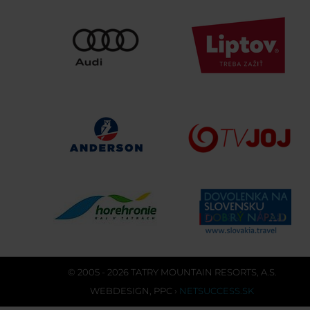
© 2005 - 2026 TATRY MOUNTAIN RESORTS, A.S.
WEBDESIGN
,
PPC
›
NETSUCCESS.SK