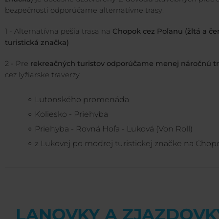
bezpečnosti odporúčame alternatívne trasy:
1 - Alternatívna pešia trasa na
Chopok cez Poľanu (žltá a če
turistická značka)
2 - Pre
rekreačných turistov odporúčame menej náročnú t
cez lyžiarske traverzy
Lutonského promenáda
Koliesko - Priehyba
Priehyba - Rovná Hoľa - Luková (Von Roll)
z Lukovej po modrej turistickej značke na Chop
LANOVKY A ZJAZDOVK