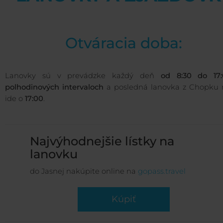
Otváracia doba:
Lanovky sú v prevádzke každý deň
od 8:30 do 17
polhodinových intervaloch
a posledná lanovka z Chopku 
ide o
17:00
.
Najvýhodnejšie lístky na
lanovku
do Jasnej nakúpite online na
gopass.travel
Kúpiť