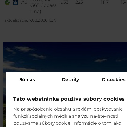
A6
933
225
1117
13
(365.Gopass
Line)
aktualizácia: 7.08.2026 15:17
Súhlas
Detaily
O cookies
Táto webstránka používa súbory cookies
Na prispôsobenie obsahu a reklám, poskytovanie
funkcií sociálnych médií a analýzu návštevnosti
používame súbory cookie. Informácie o tom, ako