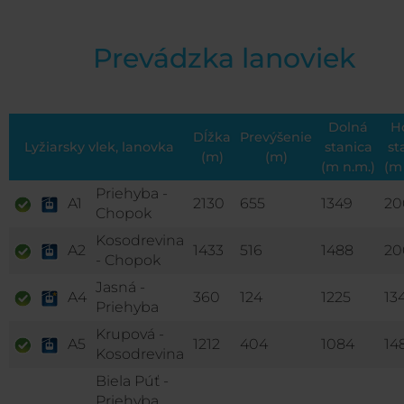
Prevádzka lanoviek
Dolná
H
Dĺžka
Prevýšenie
Lyžiarsky vlek, lanovka
stanica
st
(m)
(m)
(m n.m.)
(m
Priehyba -
A1
2130
655
1349
20
Chopok
Kosodrevina
A2
1433
516
1488
20
- Chopok
Jasná -
A4
360
124
1225
13
Priehyba
Krupová -
A5
1212
404
1084
14
Kosodrevina
Biela Púť -
Priehyba