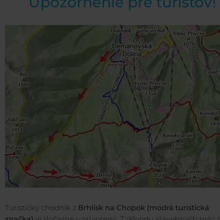
Upozornenie pre turistov!
Turistický chodník z
Brhlísk na Chopok (modrá turistická
značka)
je dočasne uzatvorený. Z dôvodu stavebných prác 