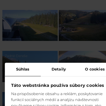
Brhliská
Záhradky
Zadné Dereše
Chopok – freeride zone
Súhlas
Detaily
O cookies
Táto webstránka používa súbory cookies
Na prispôsobenie obsahu a reklám, poskytovanie
Rovná Hoľa
funkcií sociálnych médií a analýzu návštevnosti
používame súbory cookie. Informácie o tom, ako