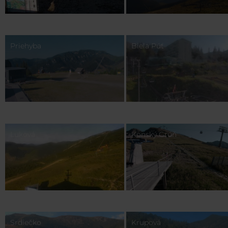
Priehyba
Biela Púť
Luková
Konský Grúň
Srdiečko
Krupová