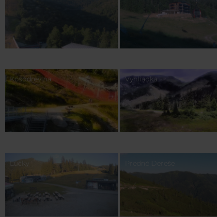
Kosodrevina
Vyhliadka
Lúčky
Predné Dereše