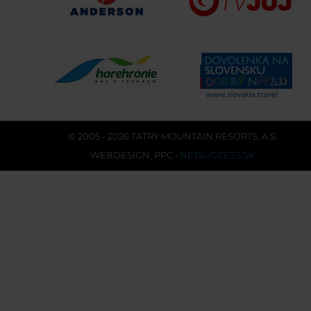
© 2005 - 2026 TATRY MOUNTAIN RESORTS, A.S.
WEBDESIGN
,
PPC
›
NETSUCCESS.SK