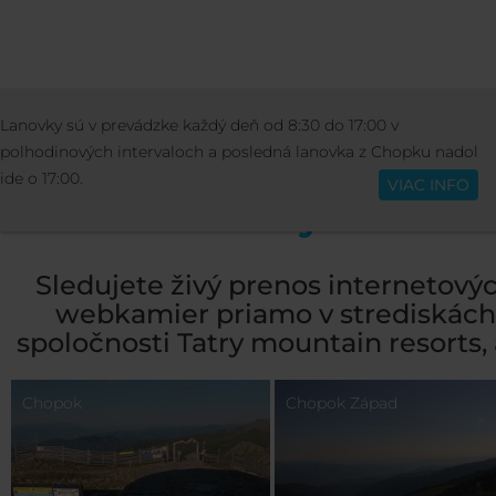
STREDISKO
INFO O STREDISKU
WEBKA
Lanovky sú v prevádzke každý deň od 8:30 do 17:00 v
Slovenčina
polhodinových intervaloch a posledná lanovka z Chopku nadol
ide o 17:00.
VIAC INFO
Webkamery - Jasná
Sledujete živý prenos internetový
webkamier priamo v strediskách
spoločnosti Tatry mountain resorts, a
Chopok
Chopok Západ