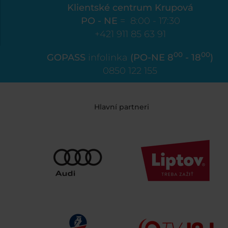
Klientské centrum Krupová
PO - NE
= 8:00 - 17:30
+421 911 85 63 91
00
00
GOPASS
infolinka
(PO-NE 8
- 18
)
0850 122 155
Hlavní partneri