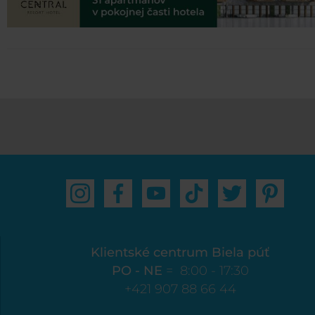
Klientské centrum Biela púť
PO - NE
= 8:00 - 17:30
+421 907 88 66 44