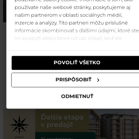
používate naše webové stránky, poskytujeme aj
našim partnerom v oblasti sociálnych médií,
inzercie a analýzy. Títo partneri môžu príslušné
informácie skombinovať s ďalšími údajmi, ktoré ste
im poskytli alebo ktoré od vás získali, keď ste
používali ich služby.
Najvýhodnejšie lístky na
lanovku
POVOLIŤ VŠETKO
do Jasnej nakúpite online na
gopass.travel
PRISPÔSOBIŤ
Kúpiť
ODMIETNUŤ