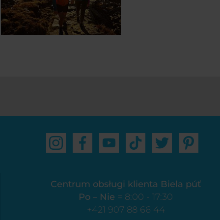
Centrum obsługi klienta Biela púť
Po – Nie
= 8:00 - 17:30
+421 907 88 66 44