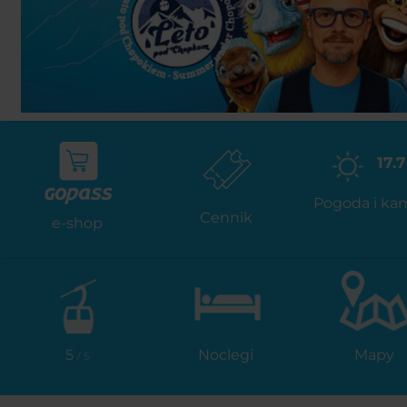
17.7
Pogoda i ka
Cennik
e-shop
5
Noclegi
Mapy
/ 5