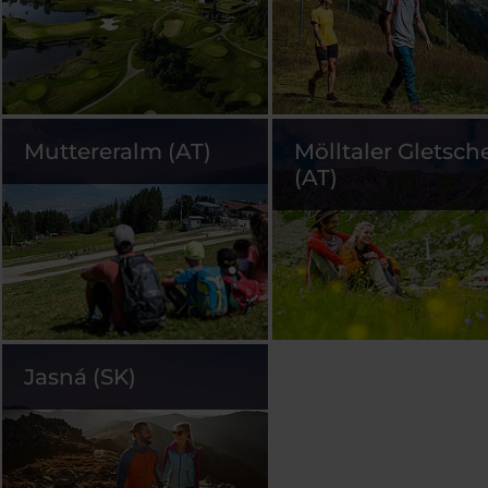
Muttereralm (AT)
Mölltaler Gletsch
(AT)
Jasná (SK)