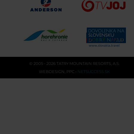
© 2005 - 2026 TATRY MOUNTAIN RESORTS, A.S.
WEBDESIGN
,
PPC
›
NETSUCCESS.SK