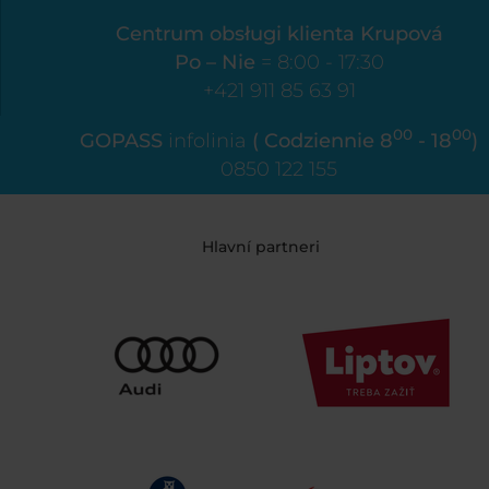
Centrum obsługi klienta Krupová
Po – Nie
= 8:00 - 17:30
+421 911 85 63 91
00
00
GOPASS
infolinia
( Codziennie 8
- 18
)
0850 122 155
Hlavní partneri