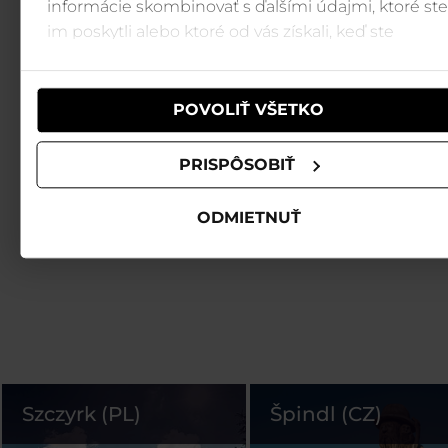
informácie skombinovať s ďalšími údajmi, ktoré ste
im poskytli alebo ktoré od vás získali, keď ste
používali ich služby.
POVOLIŤ VŠETKO
PRISPÔSOBIŤ
ODMIETNUŤ
Szczyrk (PL)
Špindl (CZ)