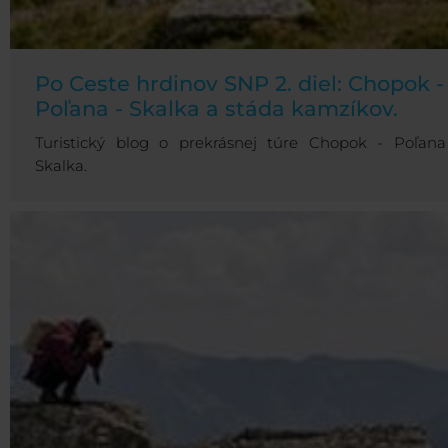
Po Ceste hrdinov SNP 2. diel: Chopok -
Poľana - Skalka a stáda kamzíkov.
Turistický blog o prekrásnej túre Chopok - Poľana
Skalka.