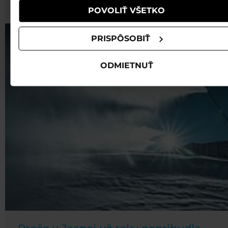
hromadnej dopravy a zdieľaniu áut.
POVOLIŤ VŠETKO
PRISPÔSOBIŤ
ODMIETNUŤ