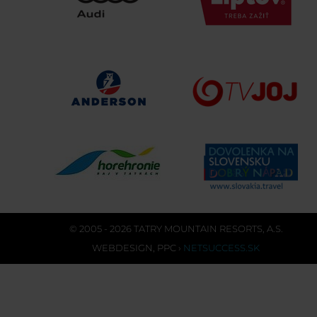
© 2005 - 2026 TATRY MOUNTAIN RESORTS, A.S.
WEBDESIGN
,
PPC
›
NETSUCCESS.SK