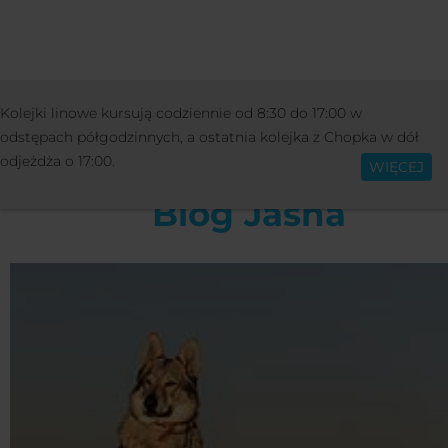
INFORMACJE
INNY
BLOG
Kolejki linowe kursują codziennie od 8:30 do 17:00 w
Polski
odstępach półgodzinnych, a ostatnia kolejka z Chopka w dół
odjeżdża o 17:00.
WIĘCEJ
Blog Jasná