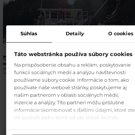
Súhlas
Detaily
O cookies
Táto webstránka používa súbory cookies
Na prispôsobenie obsahu a reklám, poskytovanie
funkcií sociálnych médií a analýzu návštevnosti
používame súbory cookie. Informácie o tom, ako
používate naše webové stránky, poskytujeme aj
Menej áut, viac Jasnej
našim partnerom v oblasti sociálnych médií,
V najväčšom lyžiarskom stredisku na Slovensku ch
inzercie a analýzy. Títo partneri môžu príslušné
menej áut. V Jasnej pripravujú nový režim p
informácie skombinovať s ďalšími údajmi, ktoré ste
individuálnu automobilovú dopravu, ktorého cieľom 
im poskytli alebo ktoré od vás získali, keď ste
znížiť záťaž životného prostredia a motivovať ľudí
používali ich služby.
bezplatnému parkovaniu v podhorí, väčšiemu využívan