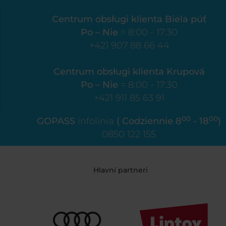
Centrum obsługi klienta Biela púť
Po – Nie
= 8:00 - 17:30
+421 907 88 66 44
Centrum obsługi klienta Krupová
Po – Nie
= 8:00 - 17:30
+421 911 85 63 91
00
00
GOPASS
infolinia
( Codziennie 8
- 18
)
0850 122 155
Hlavní partneri