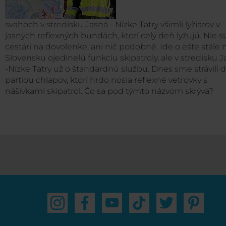
svahoch v stredisku Jasná - Nízke Tatry všimli lyžiarov v
jasných reflexných bundách, ktorí celý deň lyžujú. Nie s
cestári na dovolenke, ani nič podobné. Ide o ešte stále 
Slovensku ojedinelú funkciu skipatroly, ale v stredisku 
-Nízke Tatry už o štandardnú službu. Dnes sme strávili 
partiou chlapov, ktorí hrdo nosia reflexné vetrovky s
nášivkami skipatrol. Čo sa pod týmto názvom skrýva?