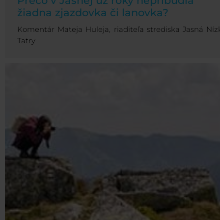
Prečo v Jasnej už roky nepribudla
žiadna zjazdovka či lanovka?
Komentár Mateja Huleja, riaditeľa strediska Jasná Níz
Tatry