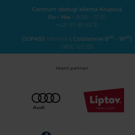
Centrum obsługi klienta Krupová
Po – Nie
= 8:00 - 17:30
+421 911 85 63 91
00
00
GOPASS
infolinia
( Codziennie 8
- 18
)
0850 122 155
Hlavní partneri