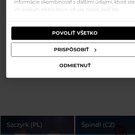
informácie skombinovať s ďalšími údajmi, ktoré ste
im poskytli alebo ktoré od vás získali, keď ste
používali ich služby.
POVOLIŤ VŠETKO
PRISPÔSOBIŤ
ODMIETNUŤ
Szczyrk (PL)
Špindl (CZ)