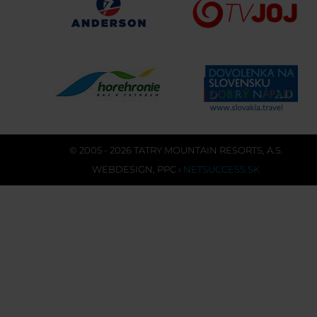
© 2005 - 2026 TATRY MOUNTAIN RESORTS, A.S.
WEBDESIGN
,
PPC
›
NETSUCCESS.SK