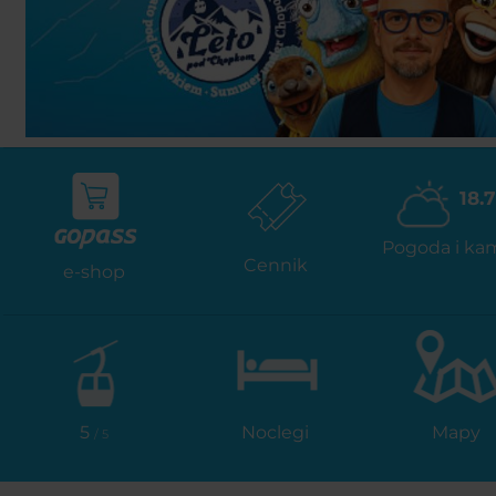
18.7
Pogoda i ka
Cennik
e-shop
5
Noclegi
Mapy
/ 5