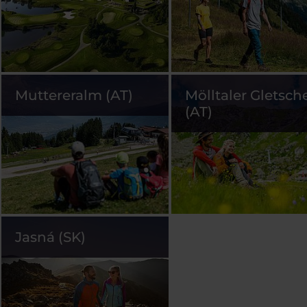
Muttereralm (AT)
Mölltaler Gletsch
(AT)
Jasná (SK)