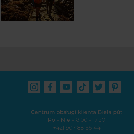
Centrum obsługi klienta Biela púť
Po – Nie
= 8:00 - 17:30
+421 907 88 66 44