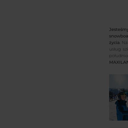
Jesteśmy
snowboa
życia
. N
usług sz
południ
MAXILA