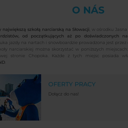
O NÁS
 największą szkołą narciarską na Słowacji
, w ośrodku Jasn
rdzistów, od początkujących aż po doświadczonych nar
auka jazdy na nartach i snowboardzie prowadzona jest przez 
koły narciarskiej można skorzystać w poniższych miejscach
owej stronie Chopoka. Każde z tych miejsc posiada w
ND
.
OFERTY PRACY
Dołącz do nas!