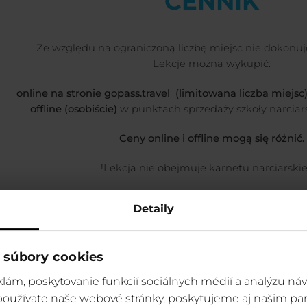
CENNIK
Ze względu na ograniczoną liczbę miejsc nie dokonu
Lekcje można wykupić:
online na stronie gopass.travel (limitowana liczba miejs
offline (osobiście)
w punktach sprzedaży szkoły narciars
Ceny online i offline mogą się różnić.
!Lekcja nie obejmuje karnetu narciarski
Detaily
 súbory cookies
lám, poskytovanie funkcií sociálnych médií a analýzu ná
 používate naše webové stránky, poskytujeme aj našim par