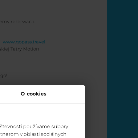
jemy rezerwacji.
c)
www.gopass.travel
kiej Tatry Motion
ego!
O cookies
vštevnosti používame súbory
tnerom v oblasti sociálnych