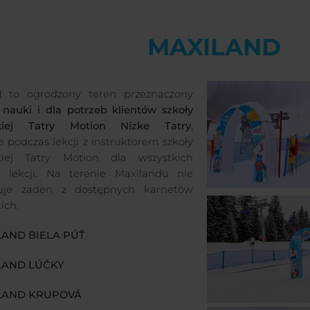
MAXILAND
nd
to ogrodzony teren przeznaczony
 nauki i dla potrzeb klientów szkoły
skiej Tatry Motion Nízke Tatry
,
e podczas lekcji z instruktorem szkoły
skiej Tatry Motion dla wszystkich
w lekcji. Na terenie Maxilandu nie
uje żaden z dostępnych karnetów
ich.
LAND BIELA PÚŤ
LAND LÚČKY
ILAND KRUPOVÁ