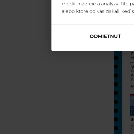
médií, inzercie a analýzy. Títo
alebo ktoré od vás získali, keď s
ODMIETNUŤ