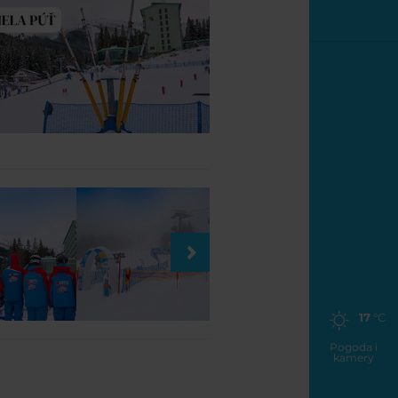
17
°C
Pogoda i
kamery