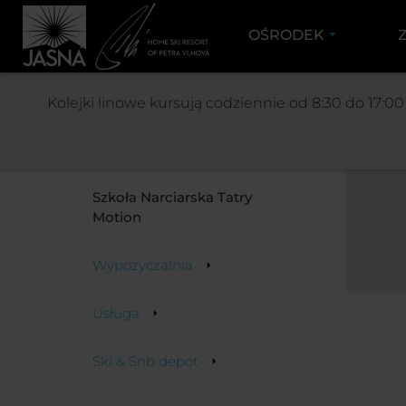
OŚRODEK
Kolejki linowe kursują codziennie od 8:30 do 17:0
Ski school & Rental
Szkoła Narciarska Tatry
Motion
Wypozyczalnia
Usługa
Ski & Snb depot