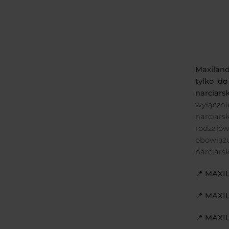
Maxila
tylko do
narciar
wyłączni
narciar
rodzajó
obowiąz
narciarsk
📍 MAXI
📍 MAXI
📍 MAX