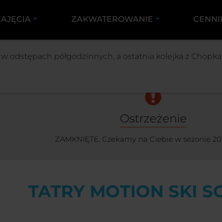
ZAJĘCIA
ZAKWATEROWANIE
CENNI
SKI SCHOOL & RENTAL
SZKOŁA NARCIARSKA TATRY
0 w odstępach półgodzinnych, a ostatnia kolejka z Chopka 
Ostrzeżenie
ZAMKNIĘTE. Czekamy na Ciebie w sezonie 20
TATRY MOTION SKI 