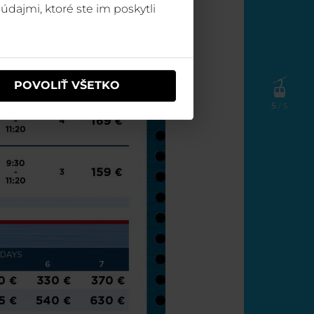
údajmi, ktoré ste im poskytli
POVOLIŤ VŠETKO
5
/ 5