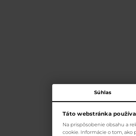
Súhlas
Táto webstránka používa
Na prispôsobenie obsahu a rek
cookie. Informácie o tom, ako