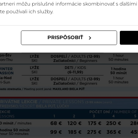
 partneri môžu príslušné informácie skombinovať s ďalšími 
te používali ich služby.
PRISPÔSOBIŤ