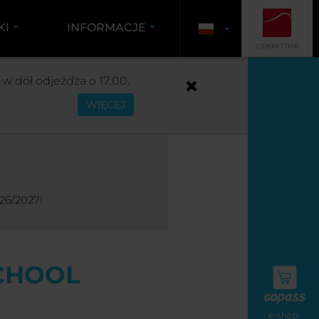
KI
INFORMACJE
ODKRYJ TMR
 MOTION
w dół odjeżdża o 17:00.
WIĘCEJ
26/2027!
SCHOOL
e-shop