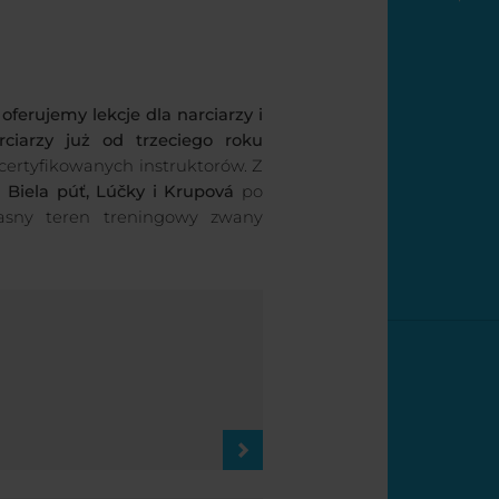
a
oferujemy lekcje dla narciarzy i
ciarzy już od trzeciego roku
certyfikowanych instruktorów. Z
:
Biela púť, Lúčky i Krupová
po
łasny teren treningowy zwany