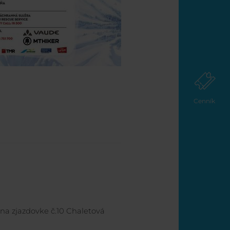
Cenník
na zjazdovke č.10 Chaletová