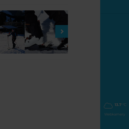
13.7
°C
Webkamery