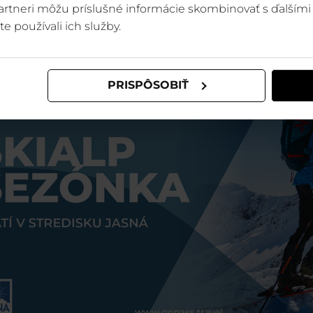
 partneri môžu príslušné informácie skombinovať s ďalšími 
te používali ich služby.
PRISPÔSOBIŤ