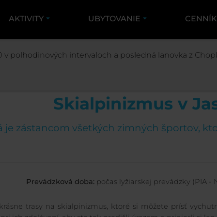
AKTIVITY
UBYTOVANIE
CENNÍ
AKTIVITY
ŠPORT
SKIALPINIZMUS
 v polhodinových intervaloch a posledná lanovka z Chopk
Skialpinizmus v Ja
 je zástancom všetkých zimných športov, ktor
Prevádzková doba:
počas lyžiarskej prevádzky (PIA - 
rásne trasy na skialpinizmus, ktoré si môžete prísť vychut