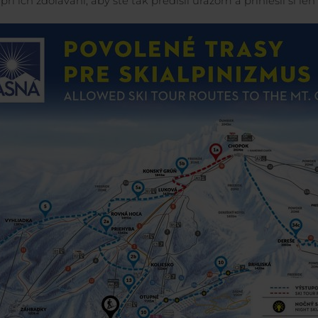
ri ich zdolávaní, aby ste tak predišli úrazom a priniesli si len t