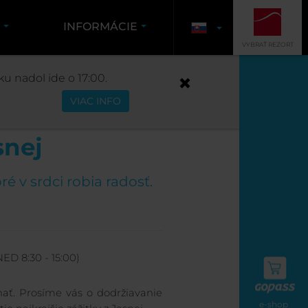
K
INFORMÁCIE
VYBRAŤ REZORT
u nadol ide o 17:00.
VIAC INFO
snej
é v srdci robia radosť.
NED 8:30 - 15:00)
nať. Prosíme vás o dodržiavanie
e-shop