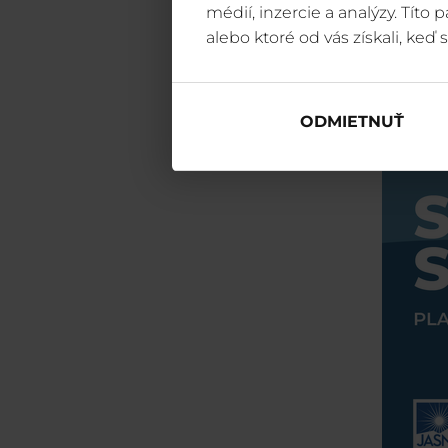
médií, inzercie a analýzy. Títo
alebo ktoré od vás získali, keď s
ODMIETNUŤ