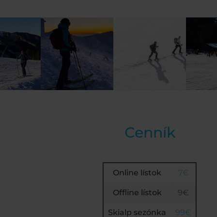
Cenník
Online lístok
7€
Offline lístok
9€
Skialp sezónka
99€