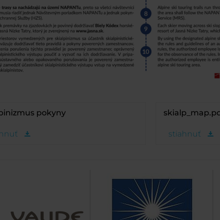
lpinizmus pokyny
skialp_map.p
ahnuť
stiahnuť