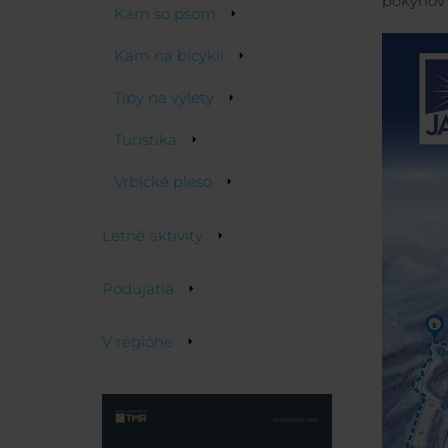
pokynov p
Kam so psom
Kam na bicykli
Tipy na výlety
Turistika
Vrbické pleso
Letné aktivity
Podujatia
V regióne