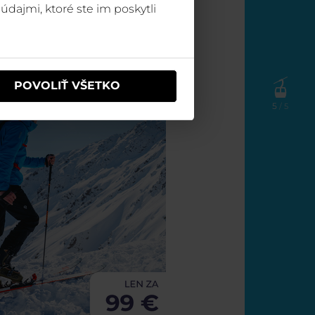
údajmi, ktoré ste im poskytli
POVOLIŤ VŠETKO
5
/ 5