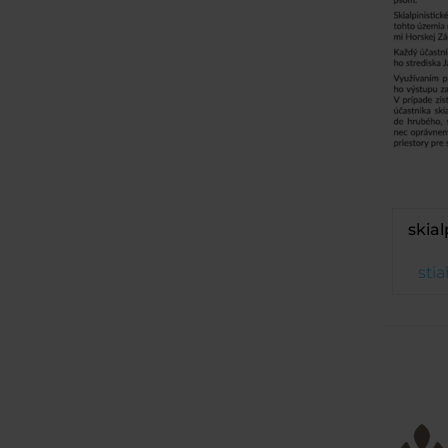
skia
sti