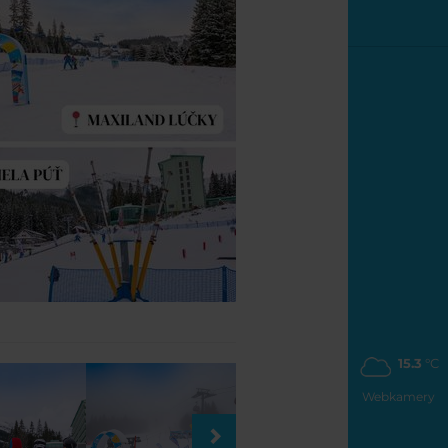
15.3
°C
Webkamery