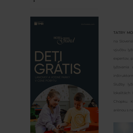
TATRY MO
na Slovens
výučbu lyž
expertov, 
lyžovania
inštruktorm
Služby ly
lokalitách
Chopku. K
arénou s 