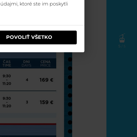
údajmi, ktoré ste im poskytli
POVOLIŤ VŠETKO
5
/ 5