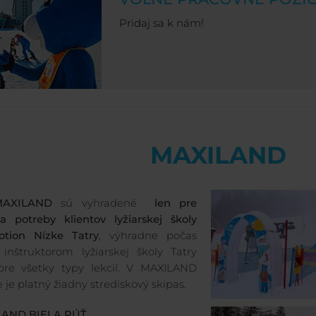
Pridaj sa k nám!
MAXILAND
AXILAND
sú vyhradené
len pre
a potreby klientov
lyžiarskej školy
otion Nízke Tatry
, výhradne počas
 inštruktorom lyžiarskej školy Tatry
pre všetky typy lekcií. V MAXILAND
 je platný žiadny strediskový skipas.
LAND BIELA PÚŤ