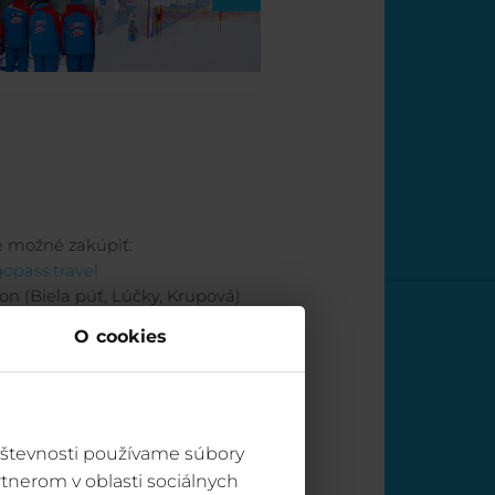
e možné zakúpiť:
pass.travel
on (Biela púť, Lúčky, Krupová)
O cookies
vštevnosti používame súbory
tnerom v oblasti sociálnych