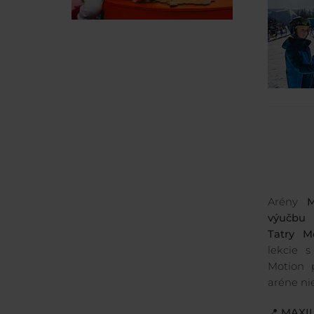
Arény
M
výučbu 
Tatry M
lekcie s
Motion 
aréne nie
📍 MAXI