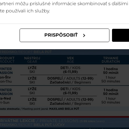
 partneri môžu príslušné informácie skombinovať s ďalšími 
te používali ich služby.
PRISPÔSOBIŤ