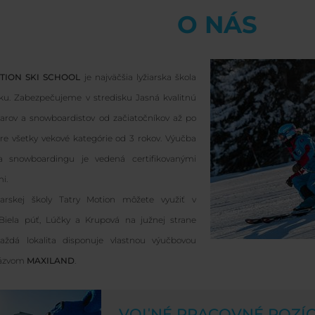
O NÁS
TION SKI SCHOOL
je najväčšia lyžiarska škola
ku. Zabezpečujeme v stredisku Jasná kvalitnú
iarov a snowboardistov od začiatočníkov až po
pre všetky vekové kategórie od 3 rokov. Výučba
 a snowboardingu je vedená certifikovanými
i.
žiarskej školy Tatry Motion môžete využiť v
 Biela púť, Lúčky a Krupová na južnej strane
aždá lokalita disponuje vlastnou výučbovou
názvom
MAXILAND
.
VOĽNÉ PRACOVNÉ POZÍC