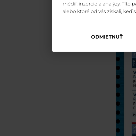
médií, inzercie a analýzy. Títo
alebo ktoré od vás získali, keď s
ODMIETNUŤ