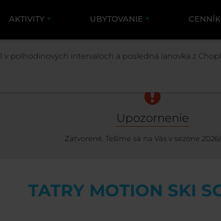
AKTIVITY
UBYTOVANIE
CENNÍ
SKI SCHOOL & RENTAL
LYŽIARSKA ŠKOLA TATRY M
 v polhodinových intervaloch a posledná lanovka z Chopk
Upozornenie
Zatvorené. Tešíme sa na Vás v sezóne 2026
TATRY MOTION SKI 