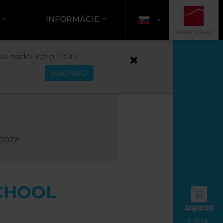
K
INFORMÁCIE
VYBRAŤ REZORT
OTION
u nadol ide o 17:00.
VIAC INFO
/2027!
SCHOOL
e-shop