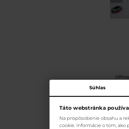
Offlin
Súhlas
Táto webstránka používa
Na prispôsobenie obsahu a rek
cookie. Informácie o tom, ako