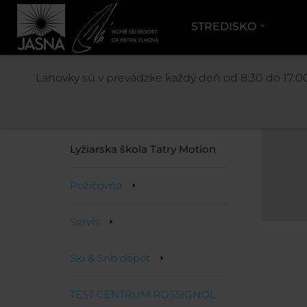
STREDISKO
Lanovky sú v prevádzke každý deň od 8:30 do 17:00
Ski school & Rental
Lyžiarska škola Tatry Motion
Požičovňa
Servis
Ski & Snb depot
TEST CENTRUM ROSSIGNOL