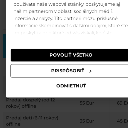
používate naše webové stránky, poskytujeme aj
našim partnerom v oblasti sociálnych médií,
Cennik
inzercie a analýzy. Títo partneri môžu príslušné
informácie skombinovať s ďalšími údajmi, ktoré ste
im poskytli alebo ktoré od vás získali, keď ste
Cena
Cena
používali ich služby.
predpredaj* do
14. 
14. 7. 2022
202
POVOLIŤ VŠETKO
Predaj dospelý (od 12
65
55 Eur
KÚPIŤ
rokov) online
Eur
KÚ
PRISPÔSOBIŤ
Predaj deti (6-11 rokov)
39
35 Eur
KÚPIŤ
ODMIETNUŤ
online
Eur
KÚ
Predaj dospelý (od 12
55 Eur
69 E
rokov) offline
Predaj deti (6-11 rokov)
35 Eur
45 E
offline