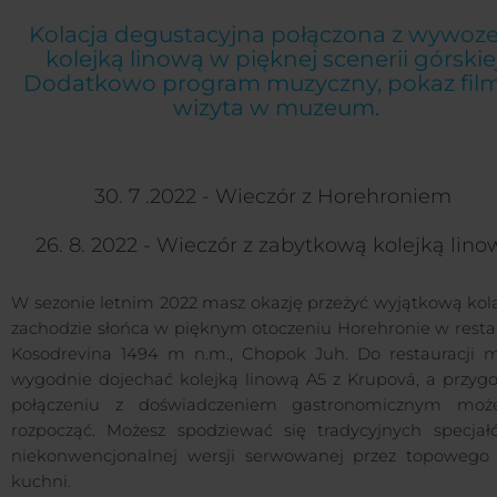
Kolacja degustacyjna połączona z wywo
kolejką linową w pięknej scenerii górskiej
Dodatkowo program muzyczny, pokaz film
wizyta w muzeum.
30. 7 .2022 - Wieczór z Horehroniem
26. 8. 2022 - Wieczór z zabytkową kolejką lino
W sezonie letnim 2022 masz okazję przeżyć wyjątkową kola
zachodzie słońca w pięknym otoczeniu Horehronie w restau
Kosodrevina 1494 m n.m., Chopok Juh. Do restauracji 
wygodnie dojechać kolejką linową A5 z Krupová, a przyg
połączeniu z doświadczeniem gastronomicznym moż
rozpocząć. Możesz spodziewać się tradycyjnych specja
niekonwencjonalnej wersji serwowanej przez topowego 
kuchni.