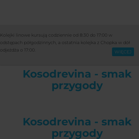
ZAJĘCIA
WYDARZENIA
KOSODREVINA -
Kolejki linowe kursują codziennie od 8:30 do 17:00 w
Polski
PRZYGODY
odstępach półgodzinnych, a ostatnia kolejka z Chopka w dół
odjeżdża o 17:00.
WIĘCEJ
Kosodrevina - smak
przygody
Kosodrevina - smak
przygody