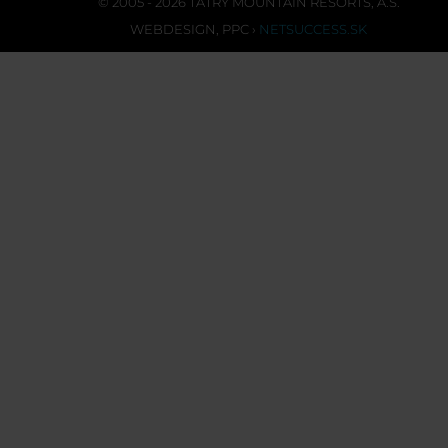
© 2005 - 2026 TATRY MOUNTAIN RESORTS, A.S.
WEBDESIGN
,
PPC
›
NETSUCCESS.SK