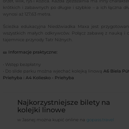
orzeł, wilk, ryś i kozica. Każda zjeżdżalnia ma inny charakte
krótkich i zabawnych po długie i szybkie – a ich łączna d
wynosi aż 127,63 metra.
Ścieżka edukacyjna Niedźwiadka Maxa jest przygotowan
wszystkich małych odkrywców. Połącz zabawę z nauką i o
tajemnice przyrody Tatr Niżnych.
🎫
Informacje praktyczne:
• Wstęp bezpłatny
• Do slide parku można wjechać kolejką linową
A6 Biela Púť
Priehyba
i
A4 Koliesko - Priehyba
Najkorzystniejsze bilety na
kolejki linowe
w Jasnej można kupić online na
gopass.travel