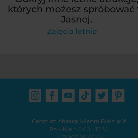
których możesz spróbować
Jasnej.
Zajęcia letnie →
Centrum obsługi klienta Biela púť
Po – Nie
= 8:00 - 17:30
+421 907 88 66 44