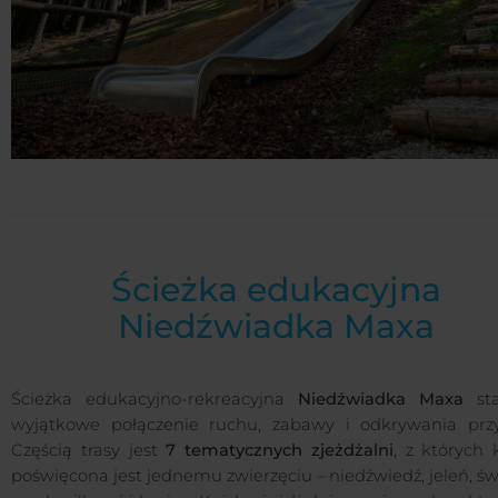
Ścieżka edukacyjna
Niedźwiadka Maxa
Ścieżka edukacyjno-rekreacyjna
Niedźwiadka Maxa
sta
wyjątkowe połączenie ruchu, zabawy i odkrywania przy
Częścią trasy jest
7 tematycznych zjeżdżalni
, z których 
poświęcona jest jednemu zwierzęciu – niedźwiedź, jeleń, św