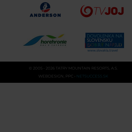
© 2005 - 2026 TATRY MOUNTAIN RESORTS, A.S.
WEBDESIGN
,
PPC
›
NETSUCCESS.SK