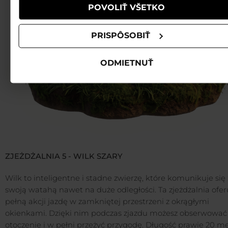
POVOLIŤ VŠETKO
PRISPÔSOBIŤ
ODMIETNUŤ
ZJEŻDŻALNIA 5 - WILK SZARY
Wilk to inteligentne i stadne zwierzę, które komunikuje się
swoją watahą nawet na duże odległości. Ta zjeżdżalnia ofer
pełną akcji jazdę w zamkniętej przestrzeni z okrągłymi
okienkami. Dzięki nim podczas zjazdu możesz obserwować
otoczenie i w pełni przeżyć przygodę. Długość prawie 20 m