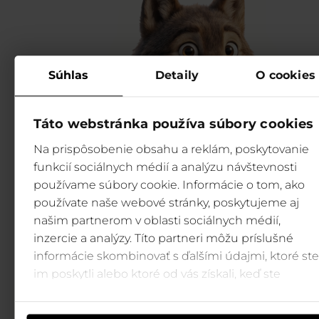
Súhlas
Detaily
O cookies
Táto webstránka používa súbory cookies
Na prispôsobenie obsahu a reklám, poskytovanie
funkcií sociálnych médií a analýzu návštevnosti
používame súbory cookie. Informácie o tom, ako
používate naše webové stránky, poskytujeme aj
našim partnerom v oblasti sociálnych médií,
inzercie a analýzy. Títo partneri môžu príslušné
informácie skombinovať s ďalšími údajmi, ktoré ste
im poskytli alebo ktoré od vás získali, keď ste
používali ich služby.