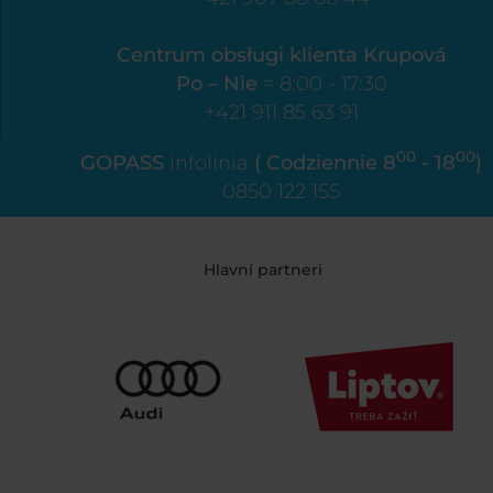
Centrum obsługi klienta Krupová
Po – Nie
= 8:00 - 17:30
+421 911 85 63 91
00
00
GOPASS
infolinia
( Codziennie 8
- 18
)
0850 122 155
Hlavní partneri