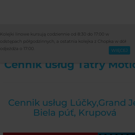
CENNIKI
CENNIKI JASNÁ
PRICELIST SE
Kolejki linowe kursują codziennie od 8:30 do 17:00 w
Polski
odstępach półgodzinnych, a ostatnia kolejka z Chopka w dół
odjeżdża o 17:00.
WIĘCEJ
Cennik usług Tatry Moti
Cennik usług Lúčky,Grand J
Biela púť, Krupová