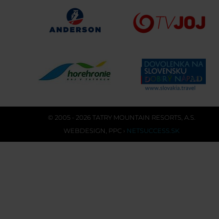
© 2005 - 2026 TATRY MOUNTAIN RESORTS, A.S.
WEBDESIGN
,
PPC
›
NETSUCCESS.SK