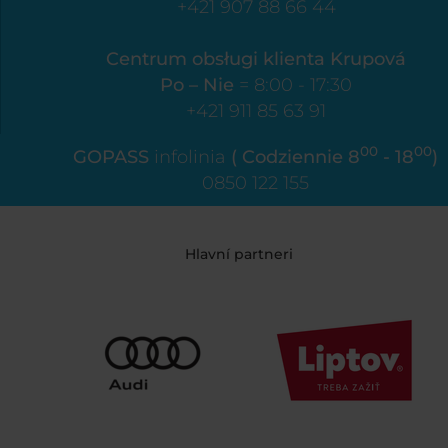
+421 907 88 66 44
Centrum obsługi klienta Krupová
Po – Nie
= 8:00 - 17:30
+421 911 85 63 91
00
00
GOPASS
infolinia
( Codziennie 8
- 18
)
0850 122 155
Hlavní partneri