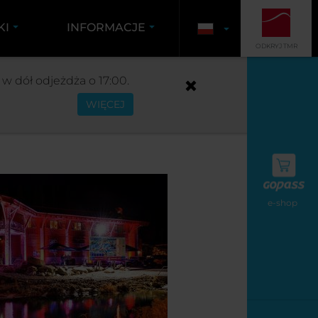
KI
INFORMACJE
ODKRYJ TMR
w dół odjeżdża o 17:00.
WIĘCEJ
e-shop