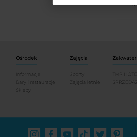
go
Ośrodek
Zajęcia
Zakwater
Informacje
Sporty
TMR HOTE
Bary i restauracje
Zajęcia letnie
SPRZEDA
Sklepy