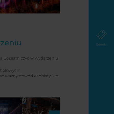
rzeniu
Cennik
ogą uczestniczyć w wydarzeniu
holowych.
zać ważny dowód osobisty lub