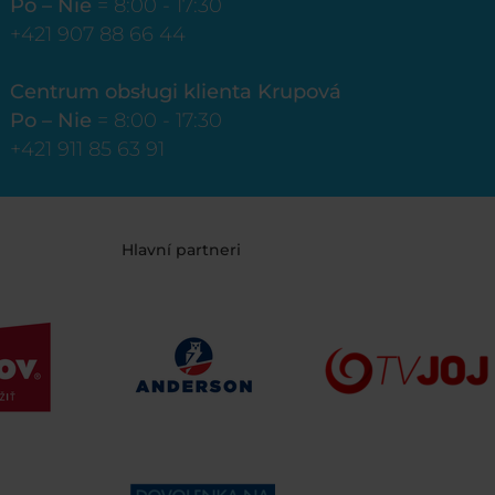
Po – Nie
= 8:00 - 17:30
+421 907 88 66 44
Centrum obsługi klienta Krupová
Po – Nie
= 8:00 - 17:30
+421 911 85 63 91
Hlavní partneri