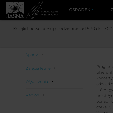
OŚRODEK
JASNÁ
Kolejki linowe kursują codziennie od 8:30 do 17:0
Zajęcia
Sporty
Progr
Zajęcia letnie
ukierun
koncert
Wydarzenia
odwiedz
które g
Region
uroki ży
ponad 1
czeka C