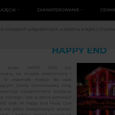
ZAJĘCIA
ZAKWATEROWANIE
CENNI
ZAJĘCIA
HAPPY END
0 w odstępach półgodzinnych, a ostatnia kolejka z Chopka 
HAPPY END
am klubu HAPPY END jest
kowany na muzykę elektroniczną i
y. To wspaniałe miejsce dla osób
ających Dolinę Demianowską zimą,
warantuje niezapomniane przeżycia,
cia nocnego i jest w stanie pomieścić
000 osób. W Happy End Music Club
ię noc pełna maksymalnych doznań.