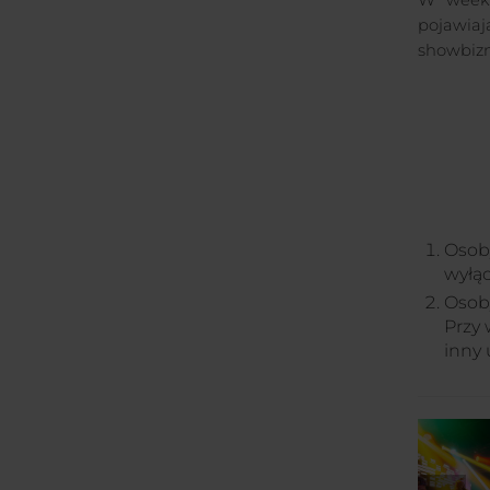
W weeke
pojawiaj
showbizn
Oso
wyłą
Oso
Przy 
inny