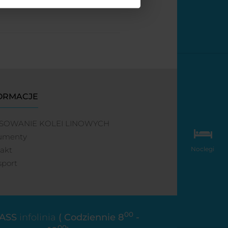
ORMACJE
SOWANIE KOLEI LINOWYCH
umenty
Noclegi
akt
sport
00
ASS
infolinia
( Codziennie 8
-
00