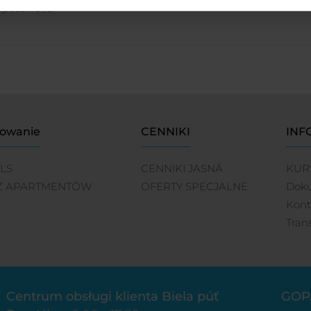
pass.travel
owanie
CENNIKI
INF
LS
CENNIKI JASNÁ
KUR
Ż APARTMENTÓW
OFERTY SPECJALNE
Dok
Kont
Tran
Centrum obsługi klienta Biela púť
GOP