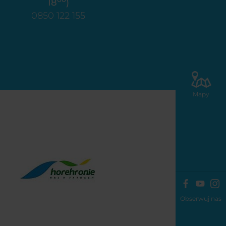
18
)
0850 122 155
Mapy
Obserwuj nas