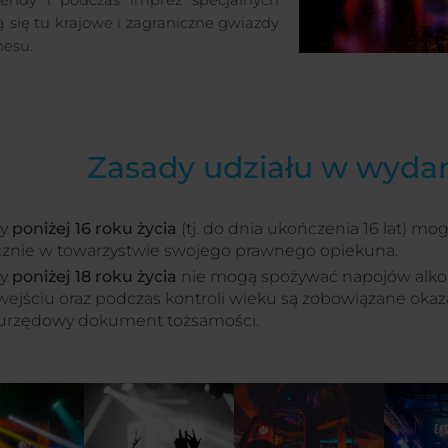
ndy i podczas imprez specjalnych
ą się tu krajowe i zagraniczne gwiazdy
esu.
Zasady udziału w wyda
by
poniżej 16 roku życia
(tj. do dnia ukończenia 16 lat) m
cznie w towarzystwie swojego prawnego opiekuna.
by
poniżej 18 roku życia
nie mogą spożywać napojów alko
wejściu oraz podczas kontroli wieku są zobowiązane oka
 urzędowy dokument tożsamości.