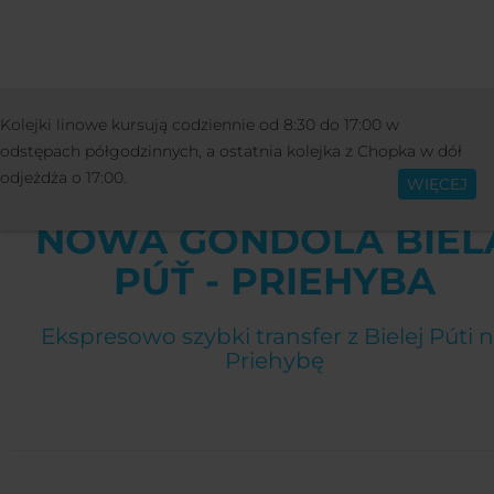
INFORMACJE
INNY
BLOG
NOW
Kolejki linowe kursują codziennie od 8:30 do 17:00 w
Polski
GONDOLA BIELA PÚŤ - PRIEHYBA
odstępach półgodzinnych, a ostatnia kolejka z Chopka w dół
odjeżdża o 17:00.
WIĘCEJ
NOWA GONDOLA BIEL
PÚŤ - PRIEHYBA
Ekspresowo szybki transfer z Bielej Púti 
Priehybę