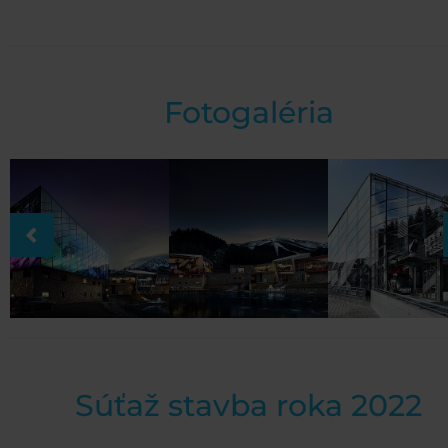
Fotogaléria
Súťaž stavba roka 2022