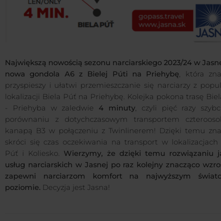
Największą nowością sezonu narciarskiego 2023/24 w Jasne
nowa gondola A6 z Bielej Púti na Priehybę
, która zn
przyspieszy i ułatwi przemieszczanie się narciarzy z popu
lokalizacji Biela Púť na Priehybę. Kolejka pokona trasę Bie
- Priehyba w zaledwie
4 minuty
, czyli pięć razy szyb
porównaniu z dotychczasowym transportem czteroos
kanapą B3 w połączeniu z Twinlinerem! Dzięki temu zna
skróci się czas oczekiwania na transport w lokalizacjach
Púť i Koliesko.
Wierzymy, że dzięki temu rozwiązaniu j
usług narciarskich w Jasnej po raz kolejny znacząco wzro
zapewni narciarzom komfort na najwyższym świa
poziomie.
Decyzja jest Jasna!