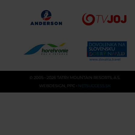
© 2005 - 2026 TATRY MOUNTAIN RESORTS, A.S.
WEBDESIGN
,
PPC
›
NETSUCCESS.SK