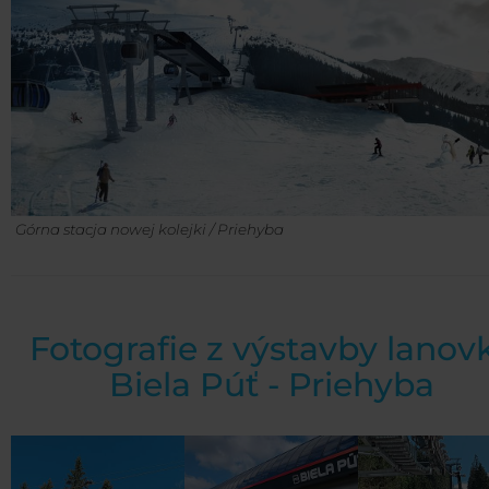
Górna stacja nowej kolejki / Priehyba
Fotografie z výstavby lanov
Biela Púť - Priehyba