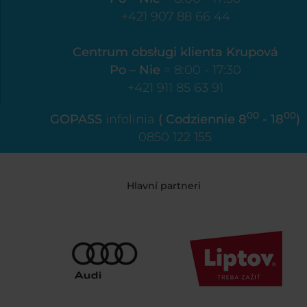
+421 907 88 66 44
Centrum obsługi klienta Krupová
Po – Nie
= 8:00 - 17:30
+421 911 85 63 91
00
00
GOPASS
infolinia
( Codziennie 8
- 18
)
0850 122 155
Hlavní partneri