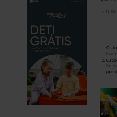
aparatú
Tu sa za
Osob
even
Osob
Pri v
preu