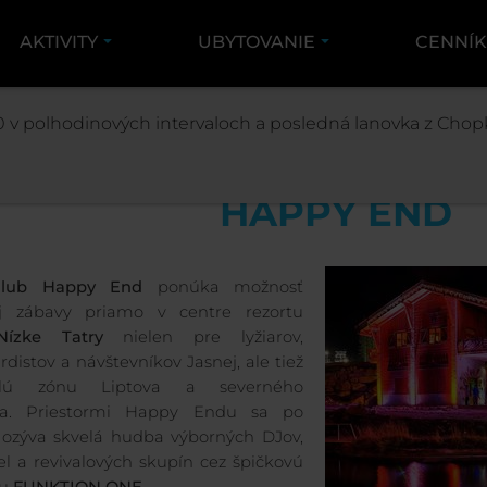
AKTIVITY
UBYTOVANIE
CENNÍ
AKTIVITY
HAPPY END
 v polhodinových intervaloch a posledná lanovka z Chopk
HAPPY END
Club Happy End
ponúka možnosť
ej zábavy priamo v centre rezortu
Nízke Tatry
nielen pre lyžiarov,
distov a návštevníkov Jasnej, ale tiež
lú zónu Liptova a severného
ka. Priestormi Happy Endu sa po
ozýva skvelá hudba výborných DJov,
iel a revivalových skupín cez špičkovú