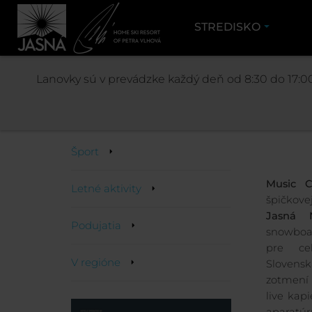
STREDISKO
JASNÁ
Lanovky sú v prevádzke každý deň od 8:30 do 17:00
Aktivity
Šport
Music 
Letné aktivity
špičkov
Jasná 
Podujatia
snowboar
pre ce
V regióne
Slovens
zotmení 
live kap