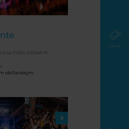
ente
Cenník
nín) sa môžu zúčastniť
e.
ým občianskym