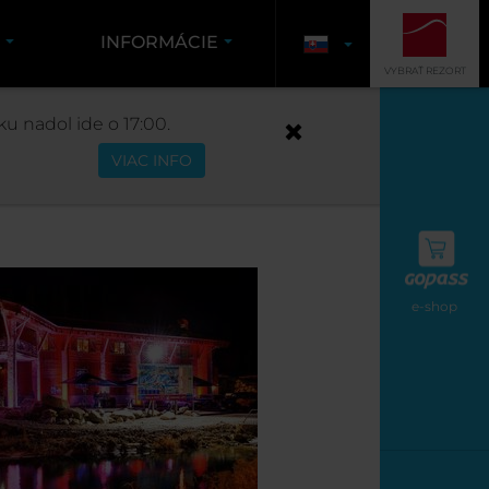
K
INFORMÁCIE
VYBRAŤ REZORT
u nadol ide o 17:00.
VIAC INFO
e-shop