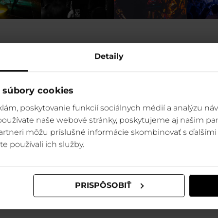
Detaily
KONCERTY A PART
 súbory cookies
tky a soboty budú patriť zába
lám, poskytovanie funkcií sociálnych médií a analýzu ná
 používate naše webové stránky, poskytujeme aj našim par
Happy End!
 partneri môžu príslušné informácie skombinovať s ďalšími 
te používali ich služby.
stupenky na všetky párty
PRISPÔSOBIŤ
 Happy Endu nakúpite online na gopass.travel