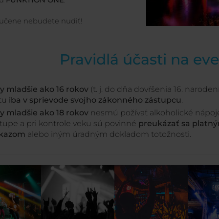
ru
FUNKTION ONE
.
ručene nebudete nudiť!
Pravidlá účasti na ev
y mladšie ako 16 rokov
(t. j. do dňa dovŕšenia 16. narode
tu
iba v sprievode svojho zákonného zástupcu
.
y mladšie ako 18 rokov
nesmú požívať alkoholické nápoj
stupe a pri kontrole veku sú povinné
preukázať sa platn
kazom
alebo iným úradným dokladom totožnosti.