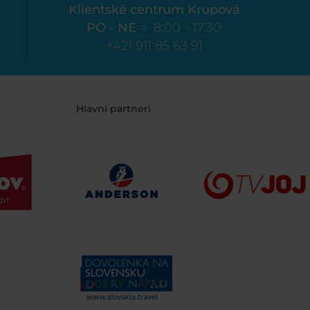
Klientské centrum Krupová
PO - NE
= 8:00 - 17:30
+421 911 85 63 91
Hlavní partneri