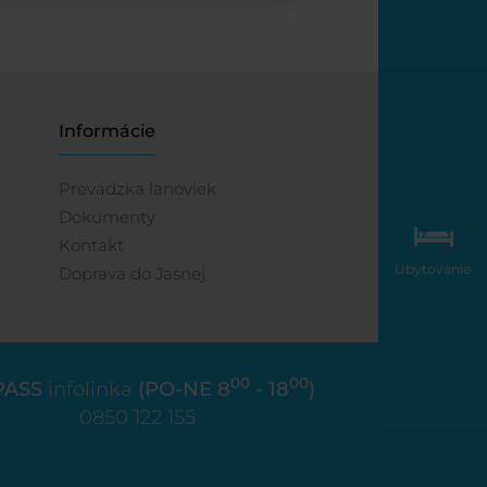
Informácie
Prevádzka lanoviek
Dokumenty
Kontakt
Ubytovanie
Doprava do Jasnej
00
00
PASS
infolinka
(PO-NE 8
- 18
)
0850 122 155