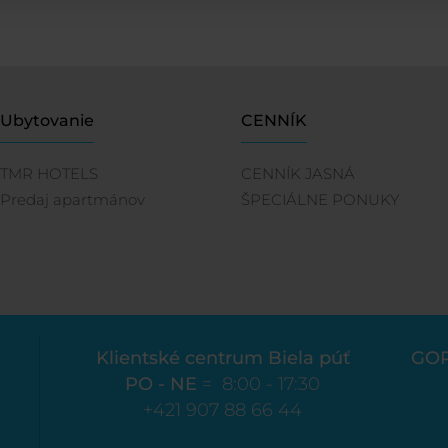
Ubytovanie
CENNÍK
TMR HOTELS
CENNÍK JASNÁ
Predaj apartmánov
ŠPECIÁLNE PONUKY
Klientské centrum Biela púť
GO
PO - NE
= 8:00 - 17:30
+421 907 88 66 44