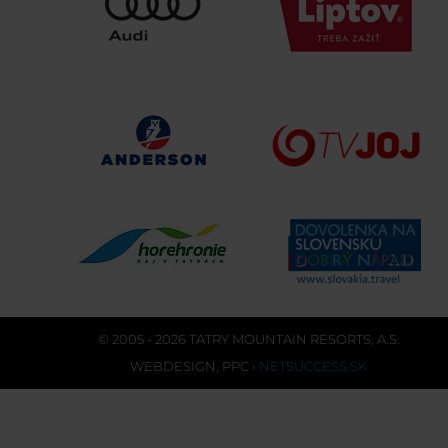
© 2005 - 2026 TATRY MOUNTAIN RESORTS, A.S.
WEBDESIGN
,
PPC
›
NETSUCCESS.SK