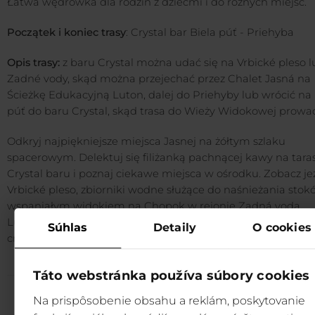
Łatwa wędrówka dla rodzin z dziećmi i do różnych miejsc.
Początek i koniec trasy
: Crystal bar Biela púť - Priehyba
Opis trasy:
z baru Crystal można udać się na Vrbické pleso 
Zadné vody, skąd można przejechać przez Chalet Jasná na
Ścieżkę Edukacyjną Luton, dalej do Priehyby lub wrócić na 
púť do baru Crystal, skąd trasa do Wieży Widokowej prowad
Odkryj najpiękniejsze miejsca Jasnej na żółtym szlaku
spacerowym. Delektuj się filiżanką pachnącej kawy na tara
Crystal baru i poznaj ciekawe miejsca w ośrodku. Zobacz je
Vrbické pleso, zbiorniki wodne służące do naśnieżania stok
wspaniałym widokiem na Chopok w rejonie Zadná voda,
Lutonského chodník lub wieżę widokową na symboliczny
Súhlas
Detaily
O cookies
cmentarzu.
Táto webstránka používa súbory cookies
Na prispôsobenie obsahu a reklám, poskytovanie