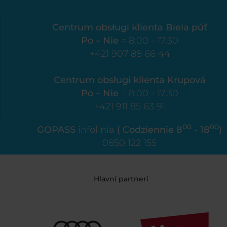
Centrum obsługi klienta Biela púť
Po – Nie
= 8:00 - 17:30
+421 907 88 66 44
Centrum obsługi klienta Krupová
Po – Nie
= 8:00 - 17:30
+421 911 85 63 91
00
00
GOPASS
infolinia
( Codziennie 8
- 18
)
0850 122 155
Hlavní partneri