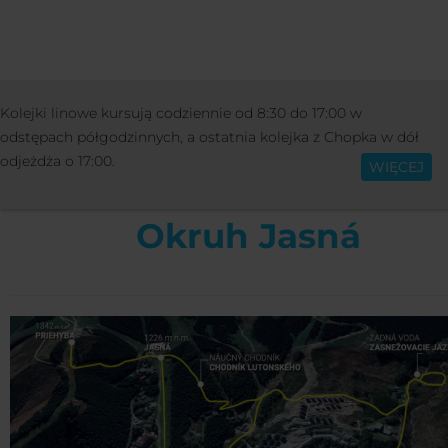
ZAJĘCIA
SPORTY
WSKAZÓWKI NA WYCI
Kolejki linowe kursują codziennie od 8:30 do 17:00 w
Polski
RUNDA JASNÁ
odstępach półgodzinnych, a ostatnia kolejka z Chopka w dół
odjeżdża o 17:00.
WIĘCEJ
Okruh Jasná