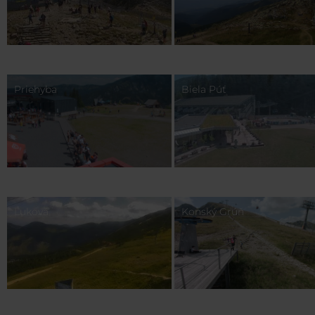
Priehyba
Biela Púť
Luková
Konský Grúň