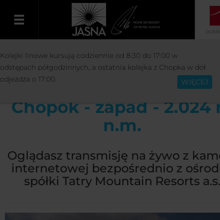
ODKRY
OŚRODEK
INFORMACJE
KAMERY
Kolejki linowe kursują codziennie od 8:30 do 17:00 w
Polski
INTERNETOWE
CHOPOK - ZACHÓD - 2.024 M N.
odstępach półgodzinnych, a ostatnia kolejka z Chopka w dół
odjeżdża o 17:00.
WIĘCEJ
Chopok - západ - 2.024
n.m.
Oglądasz transmisję na żywo z kam
internetowej bezpośrednio z ośro
spółki Tatry Mountain Resorts a.s