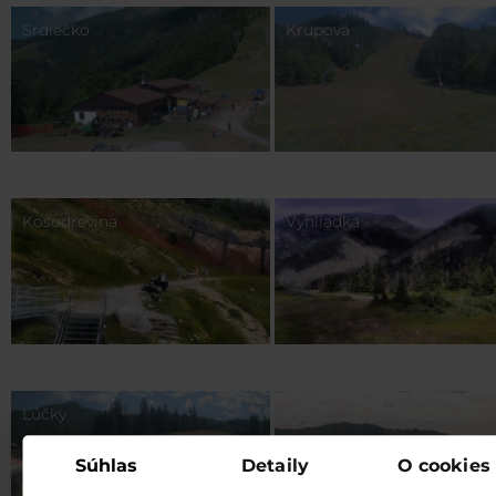
Srdiečko
Krupová
Kosodrevina
Vyhliadka
Lúčky
Predné Dereše
Súhlas
Detaily
O cookies