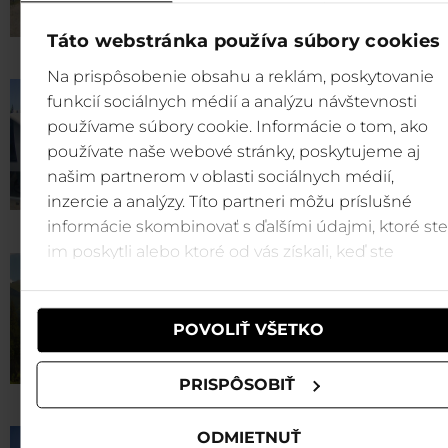
Táto webstránka používa súbory cookies
Na prispôsobenie obsahu a reklám, poskytovanie
Brhliská
Záhradky
funkcií sociálnych médií a analýzu návštevnosti
používame súbory cookie. Informácie o tom, ako
používate naše webové stránky, poskytujeme aj
našim partnerom v oblasti sociálnych médií,
inzercie a analýzy. Títo partneri môžu príslušné
informácie skombinovať s ďalšími údajmi, ktoré ste
im poskytli alebo ktoré od vás získali, keď ste
Zadné Dereše
Chopok – freeride zone
používali ich služby.
POVOLIŤ VŠETKO
PRISPÔSOBIŤ
ODMIETNUŤ
Rovná Hoľa