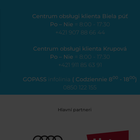
Centrum obsługi klienta Biela púť
Po – Nie
= 8:00 - 17:30
+421 907 88 66 44
Centrum obsługi klienta Krupová
Po – Nie
= 8:00 - 17:30
+421 911 85 63 91
00
00
GOPASS
infolinia
( Codziennie 8
- 18
)
0850 122 155
Hlavní partneri