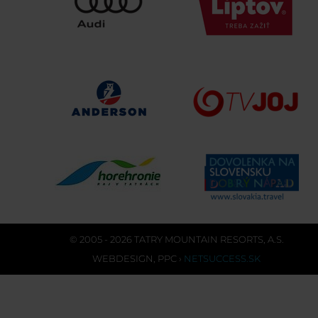
© 2005 - 2026 TATRY MOUNTAIN RESORTS, A.S.
WEBDESIGN
,
PPC
›
NETSUCCESS.SK