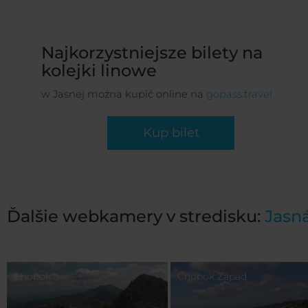
Najkorzystniejsze bilety na
kolejki linowe
w Jasnej można kupić online na
gopass.travel
Kup bilet
Ďalšie webkamery v stredisku:
Jasn
Chopok
Chopok Západ