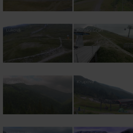
Luková
Konský Grúň
Srdiečko
Krupová