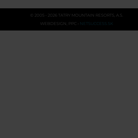
© 2005 - 2026 TATRY MOUNTAIN RESORTS, A.S.
WEBDESIGN
,
PPC
›
NETSUCCESS.SK