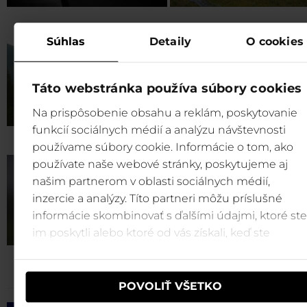
Súhlas
Detaily
O cookies
Zadné Dereše
Chopok – freeride zone
Táto webstránka používa súbory cookies
Na prispôsobenie obsahu a reklám, poskytovanie
funkcií sociálnych médií a analýzu návštevnosti
používame súbory cookie. Informácie o tom, ako
používate naše webové stránky, poskytujeme aj
Rovná Hoľa
našim partnerom v oblasti sociálnych médií,
inzercie a analýzy. Títo partneri môžu príslušné
informácie skombinovať s ďalšími údajmi, ktoré ste
im poskytli alebo ktoré od vás získali, keď ste
používali ich služby.
POVOLIŤ VŠETKO