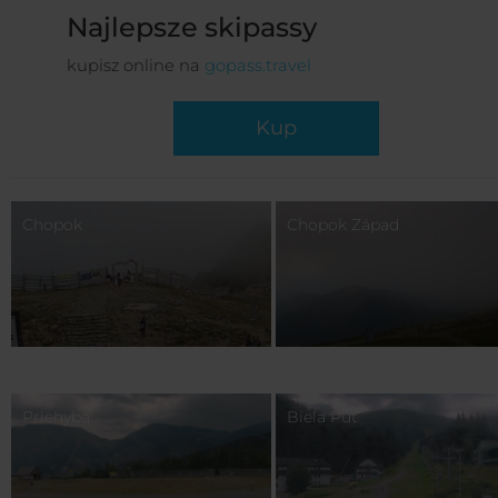
Najlepsze skipassy
kupisz online na
gopass.travel
Kup
Chopok
Chopok Západ
Priehyba
Biela Púť