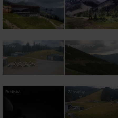
Kosodrevina
Vyhliadka
Lúčky
Predné Dereše
Brhliská
Záhradky