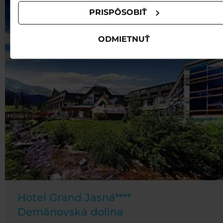
PRISPÔSOBIŤ
ODMIETNUŤ
Hotel Grand Jasná****
Demänovská dolina