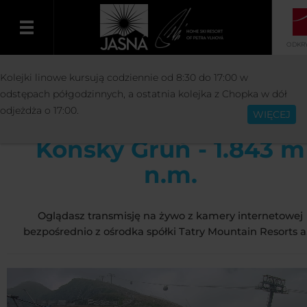
ODKRY
OŚRODEK
INFORMACJE
KAMERY
Kolejki linowe kursują codziennie od 8:30 do 17:00 w
Polski
INTERNETOWE
KONSKÝ GRÚŇ - 1.843 M N.M.
odstępach półgodzinnych, a ostatnia kolejka z Chopka w dół
odjeżdża o 17:00.
WIĘCEJ
Konský Grúň - 1.843 m
n.m.
Oglądasz transmisję na żywo z kamery internetowej
bezpośrednio z ośrodka spółki Tatry Mountain Resorts a