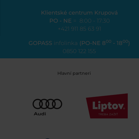
Klientské centrum Krupová
PO - NE
= 8:00 - 17:30
+421 911 85 63 91
00
00
GOPASS
infolinka
(PO-NE 8
- 18
)
0850 122 155
Hlavní partneri