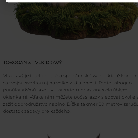
TOBOGAN 5 - VLK DRAVÝ
Vlk dravý je inteligentné a spoločenské zviera, ktoré komun
so svojou svorkou aj na veľké vzdialenosti. Tento tobogan
ponúka akčnú jazdu v uzavretom priestore s okrúhlymi
okienkami. Vďaka nim môžete počas jazdy sledovať okolie 
zažiť dobrodružstvo naplno. Dĺžka takmer 20 metrov zaruč
dostatok zábavy pre každého.