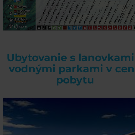
Ubytovanie s lanovkami
vodnými parkami v ce
pobytu