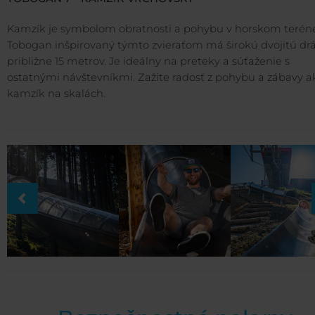
Kamzík je symbolom obratnosti a pohybu v horskom terén
Tobogan inšpirovaný týmto zvieraťom má širokú dvojitú dr
približne 15 metrov. Je ideálny na preteky a súťaženie s
ostatnými návštevníkmi. Zažite radosť z pohybu a zábavy a
kamzík na skalách.