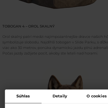
TOBOGAN 4 – OROL SKALNÝ
Orol skalný patrí medzi najimpozantnejšie dravce našich hô
symbolizuje slobodu. Najdlhší tobogan v Slide Parku, s dĺž
viac ako 30 metrov, ponúka dynamickú jazdu plnú adrenalí
Počas jazdy zažijete pocit, akoby ste leteli nad horami.
Súhlas
Detaily
O cookies