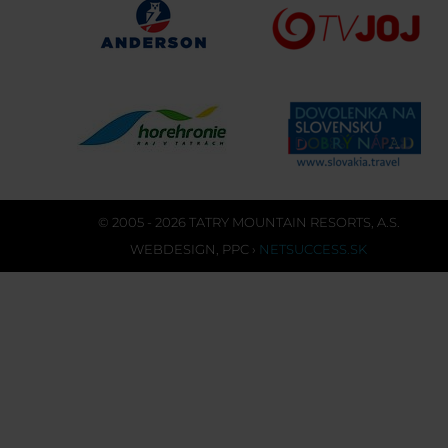
© 2005 - 2026 TATRY MOUNTAIN RESORTS, A.S.
WEBDESIGN
,
PPC
›
NETSUCCESS.SK