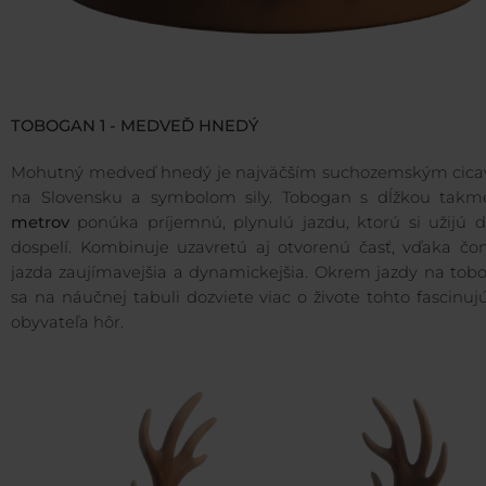
TOBOGAN 1 - MEDVEĎ HNEDÝ
Mohutný medveď hnedý je najväčším suchozemským cic
na Slovensku a symbolom sily. Tobogan s dĺžkou takm
metrov
ponúka príjemnú, plynulú jazdu, ktorú si užijú de
dospelí. Kombinuje uzavretú aj otvorenú časť, vďaka čo
jazda zaujímavejšia a dynamickejšia. Okrem jazdy na tob
sa na náučnej tabuli dozviete viac o živote tohto fascinu
obyvateľa hôr.