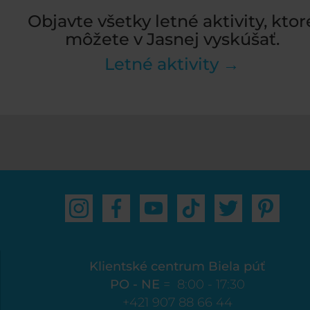
Objavte všetky letné aktivity, ktor
môžete v Jasnej vyskúšať.
Letné aktivity →
Klientské centrum Biela púť
PO - NE
= 8:00 - 17:30
+421 907 88 66 44