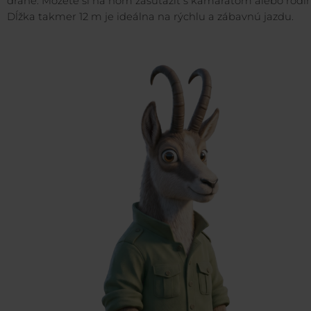
dráhe. Môžete si na ňom zasúťažiť s kamarátom alebo rodi
Dĺžka takmer 12 m je ideálna na rýchlu a zábavnú jazdu.