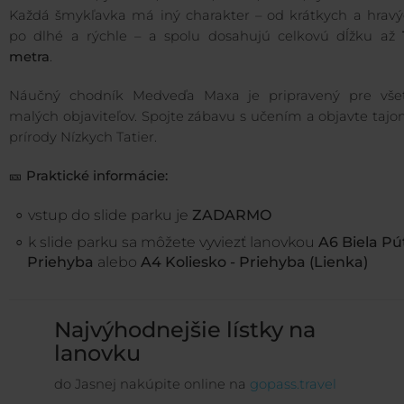
Každá šmykľavka má iný charakter – od krátkych a hravý
po dlhé a rýchle – a spolu dosahujú celkovú dĺžku až
metra
.
Náučný chodník Medveďa Maxa je pripravený pre vše
malých objaviteľov. Spojte zábavu s učením a objavte taj
prírody Nízkych Tatier.
🎫
Praktické informácie:
vstup
do slide parku je
ZADARMO
k slide parku sa môžete vyviezť lanovkou
A6 Biela Púť
Priehyba
alebo
A4 Koliesko - Priehyba (Lienka)
Najvýhodnejšie lístky na
lanovku
do Jasnej nakúpite online na
gopass.travel