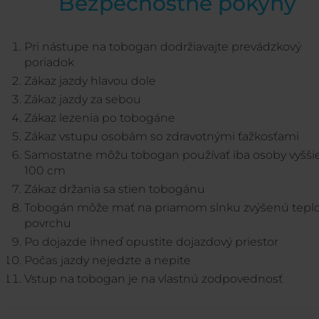
Bezpečnostné pokyny
Pri nástupe na tobogan dodržiavajte prevádzkový
poriadok
Zákaz jazdy hlavou dole
Zákaz jazdy za sebou
Zákaz lezenia po tobogáne
Zákaz vstupu osobám so zdravotnými ťažkosťami
Samostatne môžu tobogan používať iba osoby vyšši
100 cm
Zákaz držania sa stien tobogánu
Tobogán môže mať na priamom slnku zvýšenú tepl
povrchu
Po dojazde ihneď opustite dojazdový priestor
Počas jazdy nejedzte a nepite
Vstup na tobogan je na vlastnú zodpovednosť