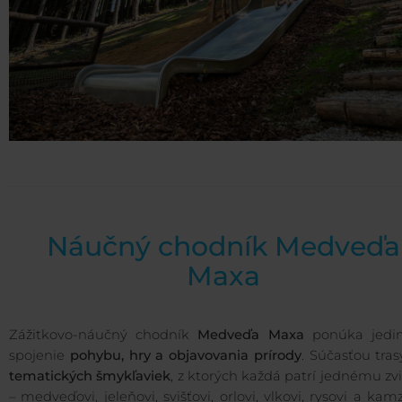
Náučný chodník Medveďa
Maxa
Zážitkovo-náučný chodník
Medveďa Maxa
ponúka jedi
spojenie
pohybu, hry a objavovania prírody
. Súčasťou tra
tematických šmykľaviek
, z ktorých každá patrí jednému zv
– medveďovi, jeleňovi, svišťovi, orlovi, vlkovi, rysovi a kamz