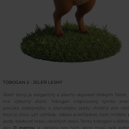
TOBOGAN 2 - JELEŇ LESNÝ
Jeleň lesný je elegantný a plachý obyvateľ Nízkych Tatier,
má výborný sluch. Tobogan inšpirovaný týmto zvie
ponúka pokojnejšiu a plynulejšiu jazdu vhodnú pre všet
ktorí si chcú užiť výhľady. Vďaka priehľadnej časti môžete
jazdy sledovať krásu okolitých lesov. Tento tobogan s dĺžko
ako
21 metrov
je ideálny pre tých, ktorí majú radi poh