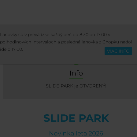
AKTIVITY
LETNÉ AKTIVITY
SLIDE PA
Lanovky sú v prevádzke každý deň od 8:30 do 17:00 v
Slovenčina
polhodinových intervaloch a posledná lanovka z Chopku nadol
ide o 17:00.
VIAC INFO
Info
SLIDE PARK je OTVORENÝ!
SLIDE PARK
Novinka leta 2026