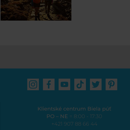
Klientské centrum Biela púť
PO – NE
= 8:00 - 17:30
+421 907 88 66 44