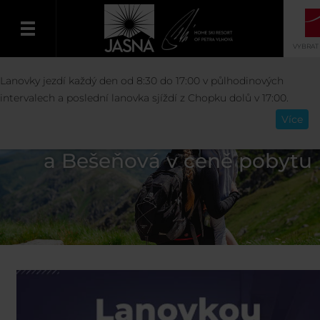
VYBRAT
Lanovky jezdí každý den od 8:30 do 17:00 v půlhodinových
Čeština
intervalech a poslední lanovka sjíždí z Chopku dolů v 17:00.
Více
Lanovky a vodné parky Tatrala
a Bešeňová v ceně pobytu