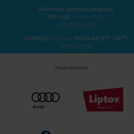
Klientské centrum Krupová
PO – NE
= 8:00 - 17:30
+421 911 85 63 91
00
00
GOPASS
infolinka
(PON-NE 8
- 18
)
0850 122 155
Hlavní partneri