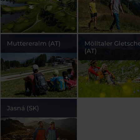
Muttereralm (AT)
Mölltaler Gletsch
(AT)
Jasná (SK)