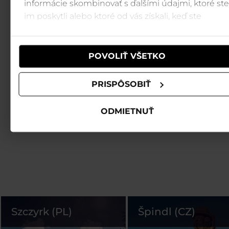
informácie skombinovať s ďalšími údajmi, ktoré ste
im poskytli alebo ktoré od vás získali, keď ste
používali ich služby.
POVOLIŤ VŠETKO
PRISPÔSOBIŤ
ODMIETNUŤ
Szczyrk (PL)
Špindl (CZ)