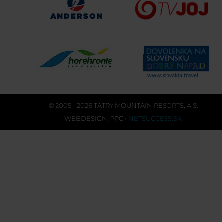
© 2005 - 2026 TATRY MOUNTAIN RESORTS, A.S.
WEBDESIGN
,
PPC
›
NETSUCCESS.SK