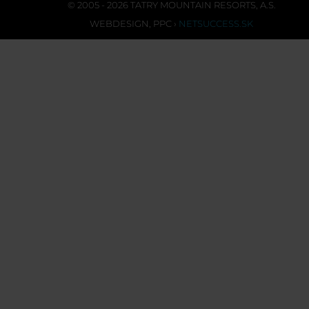
© 2005 - 2026 TATRY MOUNTAIN RESORTS, A.S.
WEBDESIGN
,
PPC
›
NETSUCCESS.SK