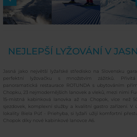
NEJLEPŠÍ LYŽOVÁNÍ V JAS
Jasná jako největší lyžařské středisko na Slovensku gara
perfektní lyžovačku s množstvím zážitků. Přivít
panoramatická restaurace ROTUNDA s ubytováním pří
Chopku, 23 nejmodernějších lanovek a vleků, mezi nimi Fun
15-místná kabinková lanovka až na Chopok, více než 
sjezdovek, komplexní služby a kvalitní gastro zařízení. V
lokality Biela Púť - Priehyba, si lyžaři užijí komfortní přes
Chopok díky nové kabinkové lanovce A6.