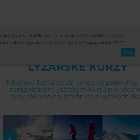
CENÍKY
SPECIÁLNÍ NABÍDKY
LYŽAŘSKÉ 
Lanovky jezdí každý den od 8:30 do 17:00 v půlhodinových
Čeština
intervalech a poslední lanovka sjíždí z Chopku dolů v 17:00.
Více
LYŽAŘSKÉ KURZY
Středisko Jasná nabízí výhodné podmínky
zorganizování lyžařských kurzů pro všech
typy základních, středních a vysokých ško