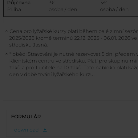
Půjčovna
3€
3€
Přilba
osoba / den
osoba / den
Cena pro lyžařské kurzy platí během celé zimní sezó
2025/2026 kromě termínů 22.12. 2025 - 06.01. 2026 ve
středisku Jasná.
* oběd: Stravování je nutné rezervovat 5 dni předem 
Klientském centru ve středisku. Platí pro skupinu min
žáků a pro 1 učitele na 10 žáků. Tato nabídka platí kaž
den v době trvání lyžařského kurzu.
FORMULÁR
download