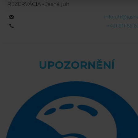
REZERVÁCIA - Jasná juh
infojuh@jasna
+421 911 85 6
UPOZORNĚNÍ