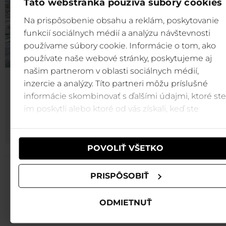
Táto webstránka používa súbory cookies
Na prispôsobenie obsahu a reklám, poskytovanie
funkcií sociálnych médií a analýzu návštevnosti
používame súbory cookie. Informácie o tom, ako
používate naše webové stránky, poskytujeme aj
našim partnerom v oblasti sociálnych médií,
inzercie a analýzy. Títo partneri môžu príslušné
Tatralandia
informácie skombinovať s ďalšími údajmi, ktoré ste
Užijte si zaslouženou odměnu po lyžovačce a vychutnej
im poskytli alebo ktoré od vás získali, keď ste
si s dětmi den plný relaxace a zábavy v bazénech a 
používali ich služby.
toboganech v Tatralandii, na skok z lyžovačky.
POVOLIŤ VŠETKO
REZERVÁCIA - Jasná sever
PRISPÔSOBIŤ
info@jasna
ODMIETNUŤ
+421 907 88 6