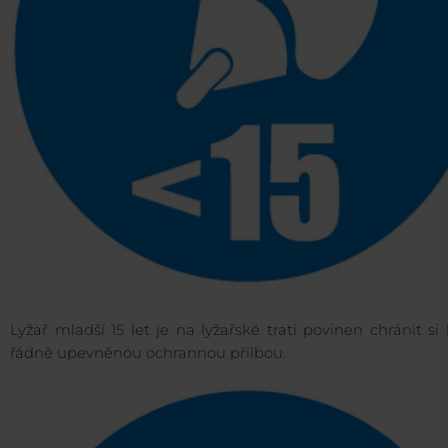
Lyžař mladší 15 let je na lyžařské trati povinen chránit si
řádně upevněnou ochrannou přilbou.