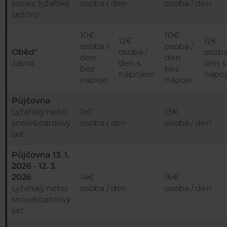
konec lyžařské
osoba / den
osoba / den
sezóny
10€
10€
12€
12€
osoba /
osoba /
Oběd
*
osoba /
osoba
den
den
Jasná
den s
den s
bez
bez
nápojem
nápo
nápoje
nápoje
Půjčovna
Lyžařský nebo
11€
13€
snowboardový
osoba / den
osoba / den
set
Půjčovna 13. 1.
2026 - 12. 3.
2026
14€
16€
Lyžařský nebo
osoba / den
osoba / den
snowboardový
set