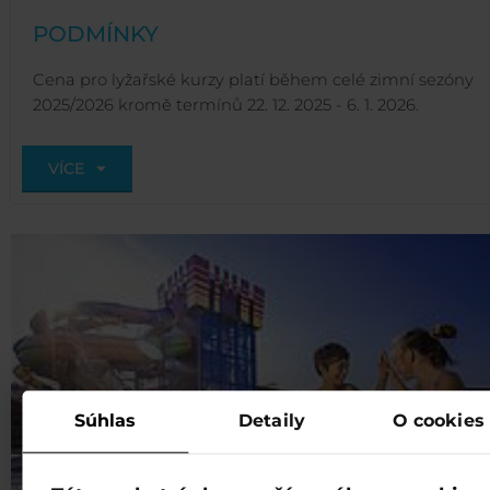
PODMÍNKY
Cena pro lyžařské kurzy platí během celé zimní sezóny
2025/2026 kromě termínů 22. 12. 2025 - 6. 1. 2026.
VÍCE
Súhlas
Detaily
O cookies