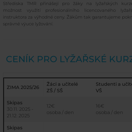
Střediska TMR přinášejí pro žáky na lyžařských kurz
možnost využití profesionálního licencovaného lyžař
instruktora za výhodné ceny. Žákům tak garantujeme pokr
správné výuce lyžování.
CENÍK PRO LYŽAŘSKÉ KUR
Žáci a učitelé
Studenti a učit
ZIMA 2025/26
ZŠ / SŠ
VŠ
Skipas
12€
16€
30.11. 2025 -
osoba / den
osoba / den
21.12. 2025
Skipas