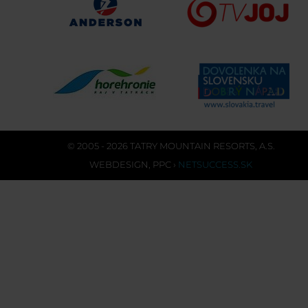
© 2005 - 2026 TATRY MOUNTAIN RESORTS, A.S.
WEBDESIGN
,
PPC
›
NETSUCCESS.SK