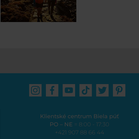
Klientské centrum Biela púť
PO – NE
= 8:00 - 17:30
+421 907 88 66 44