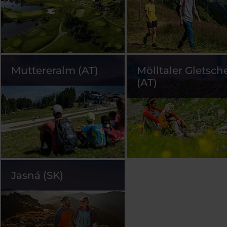
Muttereralm (AT)
Mölltaler Gletsch
(AT)
Jasná (SK)