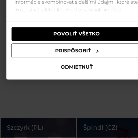
informácie skombinovať s ďalšími údajmi, ktoré ste
im poskytli alebo ktoré od vás získali, keď ste
používali ich služby.
POVOLIŤ VŠETKO
PRISPÔSOBIŤ
ODMIETNUŤ
Szczyrk (PL)
Špindl (CZ)