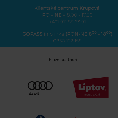
Klientské centrum Krupová
PO – NE
= 8:00 - 17:30
+421 911 85 63 91
00
00
GOPASS
infolinka
(PON-NE 8
- 18
)
0850 122 155
Hlavní partneri