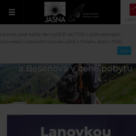
VYBRAT
Lanovky jezdí každý den od 8:30 do 17:00 v půlhodinových
Čeština
intervalech a poslední lanovka sjíždí z Chopku dolů v 17:00.
Více
Lanovky a vodné parky Tatrala
a Bešeňová v ceně pobytu