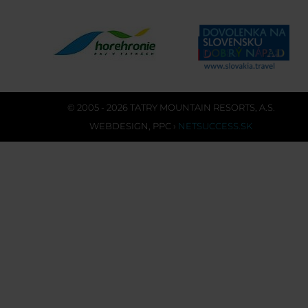
© 2005 - 2026 TATRY MOUNTAIN RESORTS, A.S.
WEBDESIGN
,
PPC
›
NETSUCCESS.SK