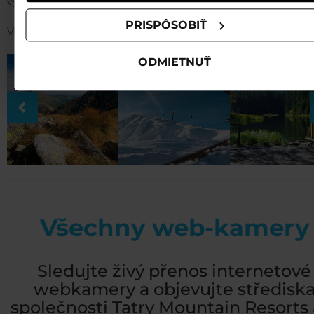
výškovém pásmu od 700 do 2 000 m n. m.
PRISPÔSOBIŤ
Víc info:
TADY
ODMIETNUŤ
Všechny web-kamery
Sledujte živý přenos internetové
webkamery a objevujte středisk
společnosti Tatry Mountain Resorts a