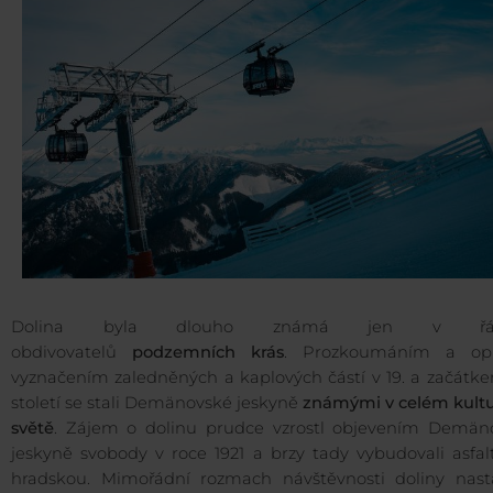
Dolina byla dlouho známá jen v řá
obdivovatelů
podzemních krás
. Prozkoumáním a op
vyznačením zaledněných a kaplových částí v 19. a začátke
století se stali Demänovské jeskyně
známými v celém kult
světě
. Zájem o dolinu prudce vzrostl objevením Demän
jeskyně svobody v roce 1921 a brzy tady vybudovali asfal
hradskou. Mimořádní rozmach návštěvnosti doliny nast