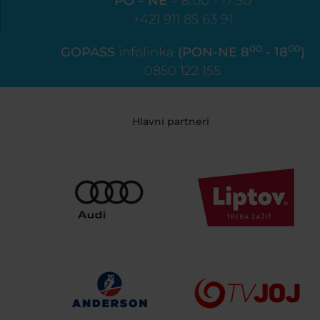
PO – NE
= 8:00 - 17:30
+421 911 85 63 91
00
00
GOPASS
infolinka
(PON-NE 8
- 18
)
0850 122 155
Hlavní partneri