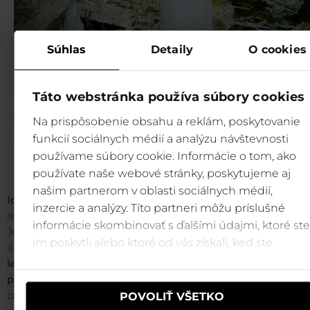
Súhlas
Detaily
O cookies
Táto webstránka používa súbory cookies
Na prispôsobenie obsahu a reklám, poskytovanie
funkcií sociálnych médií a analýzu návštevnosti
používame súbory cookie. Informácie o tom, ako
používate naše webové stránky, poskytujeme aj
našim partnerom v oblasti sociálnych médií,
Ideální lyžařské terény, světoznámé jeskyně
(Demäno
inzercie a analýzy. Títo partneri môžu príslušné
jeskyně Svobody, Demänovská ledová jeskyně, Okno, 
informácie skombinovať s ďalšími údajmi, ktoré ste
Jeskyně, Beníková Jeskyně, Demänovská jeskyně Míru a D
im poskytli alebo ktoré od vás získali, keď ste
ale i další (www.ssj.sk)) možnost
letní turi
používali ich služby.
lezení,
překrásná
fauna a flóra
doplněna vhodnými
klimati
podmínkami
dali v této dolině podnět k vybudování stře
cestovního ruchu, obce Demänovská Dolina, rozlože
POVOLIŤ VŠETKO