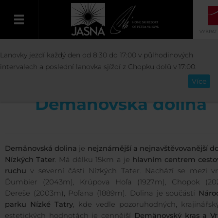
VYBRAT
AKTIVITY
V REGIÓNE
DEMÄNOVSKÁ DO
Lanovky jezdí každý den od 8:30 do 17:00 v půlhodinových
Čeština
intervalech a poslední lanovka sjíždí z Chopku dolů v 17:00.
Více
Demänovská dolina
Demänovská dolina
je
nejznámější a nejnavštěvovanější d
Nízkých Tater
. Má délku 15km a je
hlavním centrem cesto
ruchu
v severní části Nízkých Tater. Nachází se mezi vr
Ďumbier (2043m), Krúpova Hoľa (1927m), Chopok (20
Dereše (2003m), Poľana (1889m). Dolina je součástí
Náro
parku Nízké Tatry
, kde vedle pozoruhodných, krajinářsk
estetických hodnotách je cennější
Demänovský kras a Vr