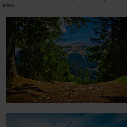
pleso
.