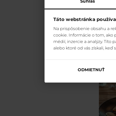
Súhlas
Táto webstránka používa
HOT
RES
Na prispôsobenie obsahu a rek
cookie. Informácie o tom, ako
médií, inzercie a analýzy. Títo
alebo ktoré od vás získali, keď s
ODMIETNUŤ