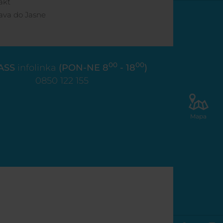
akt
ava do Jasne
00
00
ASS
infolinka
(PON-NE 8
- 18
)
0850 122 155
Mapa