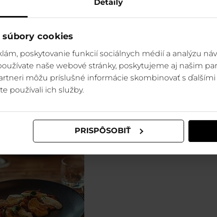
Detaily
 súbory cookies
EL SRDIEČKO
APRÉS SKI BAR
TAURANT
KRUPOVÁ
lám, poskytovanie funkcií sociálnych médií a analýzu ná
 používate naše webové stránky, poskytujeme aj našim par
 partneri môžu príslušné informácie skombinovať s ďalšími 
te používali ich služby.
PRISPÔSOBIŤ