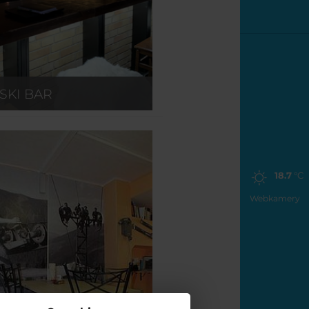
SKI BAR
18.7
°C
Webkamery