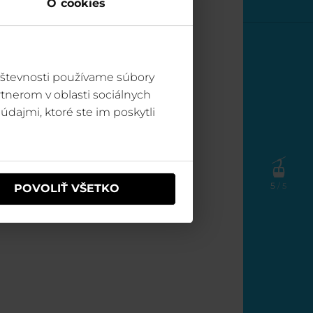
O cookies
RESTAURANT
KOSODREVINA
vštevnosti používame súbory
tnerom v oblasti sociálnych
údajmi, ktoré ste im poskytli
5
/ 5
POVOLIŤ VŠETKO