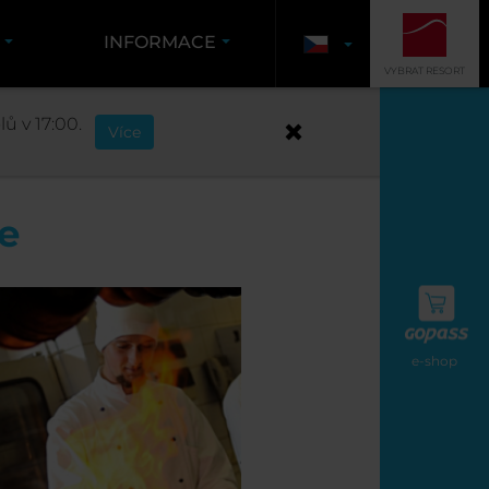
Y
INFORMACE
VYBRAT RESORT
ů v 17:00.
Více
e
e-shop