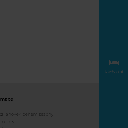
Ubytování
rmace
oz lanovek během sezóny
umenty