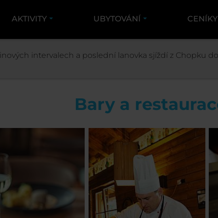
AKTIVITY
UBYTOVÁNÍ
CENÍK
STŘEDISKO
BARY A RESTAURACE
nových intervalech a poslední lanovka sjíždí z Chopku dol
Bary a restaurac