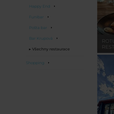
Happy End
Funibar
Pošta bar
Bar Krupová
ROT
RES
▸ Všechny restaurace
Shopping