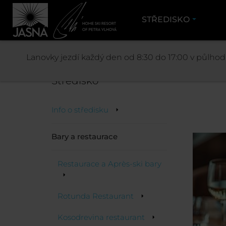
STŘEDISKO
SNÁ
Lanovky jezdí každý den od 8:30 do 17:00 v půlhodi
Středisko
Info o středisku
Bary a restaurace
Restaurace a Après-ski bary
Rotunda Restaurant
Kosodrevina restaurant