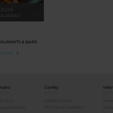
UNDA
TAURANT
TAURANTS & BARS
nload
ování
Ceníky
Info
HOTELS
CENÍKY JASNÁ
Prov
j apartmánov
SPECIÁLNÍ NABÍDKY
Dok