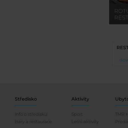
ROT
RES
RES
dow
Středisko
Aktivity
Ubyt
Info o středisku
Sport
TMR 
Bary a restaurace
Letní aktivity
Preda