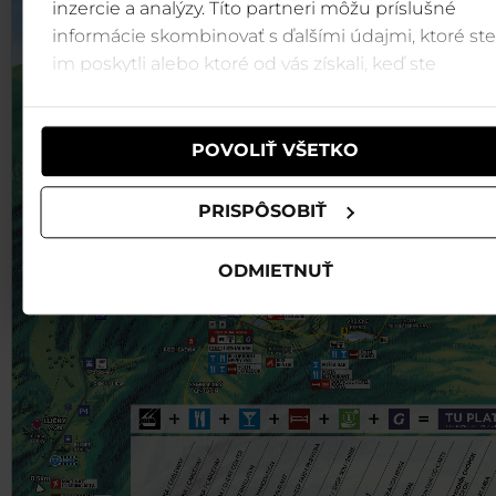
inzercie a analýzy. Títo partneri môžu príslušné
-
informácie skombinovať s ďalšími údajmi, ktoré ste
im poskytli alebo ktoré od vás získali, keď ste
používali ich služby.
POVOLIŤ VŠETKO
PRISPÔSOBIŤ
ODMIETNUŤ