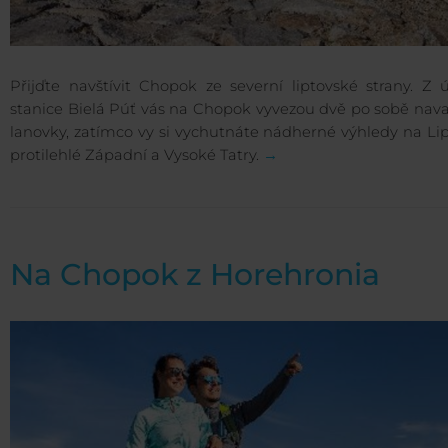
Přijďte navštívit Chopok ze severní liptovské strany. Z 
stanice Bielá Púť vás na Chopok vyvezou dvě po sobě nava
lanovky, zatímco vy si vychutnáte nádherné výhledy na Li
protilehlé Západní a Vysoké Tatry.
→
Na Chopok z Horehronia