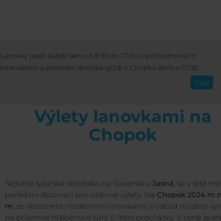
AKTIVITY
LÉTO
VÝLETY LANOVKAMI 
Lanovky jezdí každý den od 8:30 do 17:00 v půlhodinových
Čeština
CHOPOK
intervalech a poslední lanovka sjíždí z Chopku dolů v 17:00.
Více
Výlety lanovkami na
Chopok
Největší lyžařské středisko na Slovensku
Jasná
, se v létě m
perfektní destinaci pro rodinné výlety. Na
Chopok 2024 m n
m.
se dostanete moderními lanovkami a odtud můžete vyra
na příjemné hřebenové túry či letní procházky. V ceně zpát