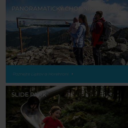
PANORAMATICKÝ CHODNÍK CHOPOK
Poznejte Liptov a Horehroní
SLIDE PARK