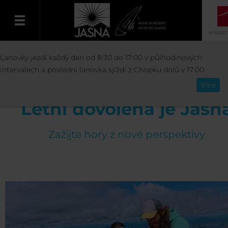
VYBRAT
AKTIVITY
LÉTO
LETNÍ DOVOLENÁ NA C
Lanovky jezdí každý den od 8:30 do 17:00 v půlhodinových
Čeština
intervalech a poslední lanovka sjíždí z Chopku dolů v 17:00.
Více
Letní dovolená je Jasn
Zažijte hory z nové perspektivy