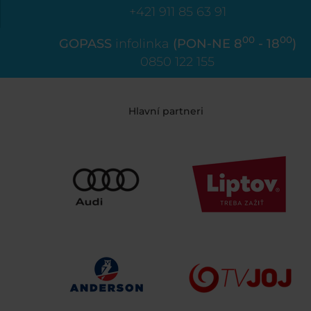
+421 911 85 63 91
00
00
GOPASS
infolinka
(PON-NE 8
- 18
)
0850 122 155
Hlavní partneri