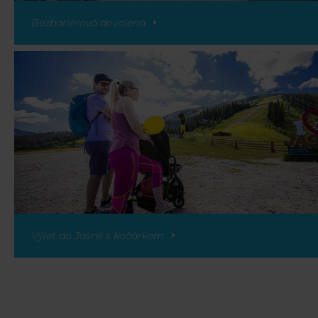
Bezbariérová dovolená
Výlet do Jasné s kočárkem