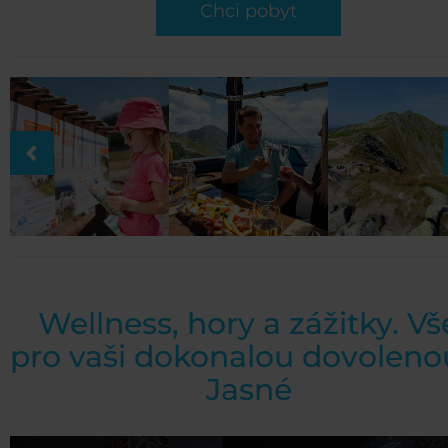
Chci pobyt
Wellness, hory a zážitky. Vš
pro vaši dokonalou dovoleno
Jasné