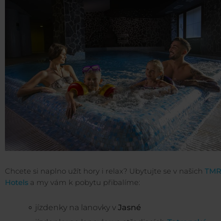
Chcete si naplno užít hory i relax? Ubytujte se v našich
TM
Hotels
a my vám k pobytu přibalíme:
jízdenky na lanovky v
Jasné