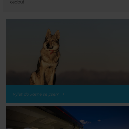
osobu!
Výlet do Jasné se psem