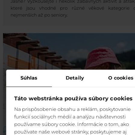
Jasné? Vyzkoušejte i několik zábavných aktivit a atrakc
které jsou vhodné pro různé věkové kategorie 
nejmenších až po seniory.
Súhlas
Detaily
O cookies
Táto webstránka používa súbory cookies
Na prispôsobenie obsahu a reklám, poskytovanie
funkcií sociálnych médií a analýzu návštevnosti
používame súbory cookie. Informácie o tom, ako
používate naše webové stránky, poskytujeme aj