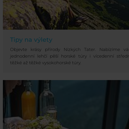
Tipy na výlety
Objevte krásy přírody Nízkých Tater. Nabízíme v
jednodenní lehčí pěší horské túry i vícedenní střed
těžké až těžké vysokohorské túry.