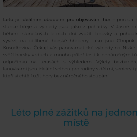
Léto je ideálním obdobím pro objevování hor
– příroda k
slunce hřeje a výhledy jsou jako z pohádky. V Jasné m
během slunečných letních dní využít lanovky a pohodl
vyvézt na oblíbené horské hřebeny, jako jsou Chopok
Kosodřevina. Čekají vás panoramatické výhledy na Nízké T
svěží horský vzduch a mnoho příležitostí k nenáročným tú
odpočinku na terasách s výhledem. Výlety bezbariér
lanovkami jsou ideální volbou pro rodiny s dětmi, seniory i p
kteří si chtějí užít hory bez náročného stoupání.
Léto plné zážitků na jedno
místě