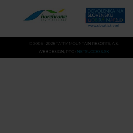
© 2005 - 2026 TATRY MOUNTAIN RESORTS, A.S.
WEBDESIGN
,
PPC
›
NETSUCCESS.SK