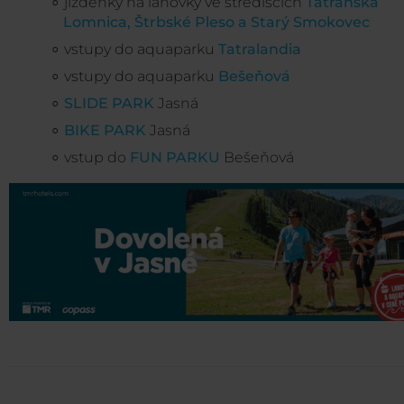
jízdenky na lanovky ve střediscích
Tatranská
Lomnica, Štrbské Pleso a Starý Smokovec
vstupy do aquaparku
Tatralandia
vstupy do aquaparku
Bešeňová
SLIDE PARK
Jasná
BIKE PARK
Jasná
vstup do
FUN PARKU
Bešeňová