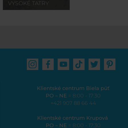
VYSOKÉ TATRY
Klientské centrum Biela púť
PO – NE
= 8:00 - 17:30
+421 907 88 66 44
Klientské centrum Krupová
PO – NE
= 8:00 - 17:30