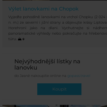
Výlet lanovkami na Chopok
Vyjeďte pohodlně lanovkami na vrchol Chopku (2 024
n. m.) ze severní i jižní strany a objevujte krásy Liptova
Horehroní jako na dlani. Vychutnejte si nádher
panoramatické výhledy nebo pokračujte na hřebenov
túru. 🏔️☀️
Nejvýhodnější lístky na
lanovku
do Jasné nakoupíte online na
gopass.travel
Koupit