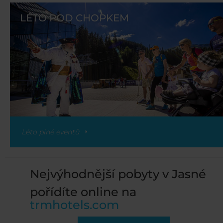
LÉTO POD CHOPKEM
Léto plné eventů
Nejvýhodnější pobyty v Jasné
pořídíte online na
trmhotels.com