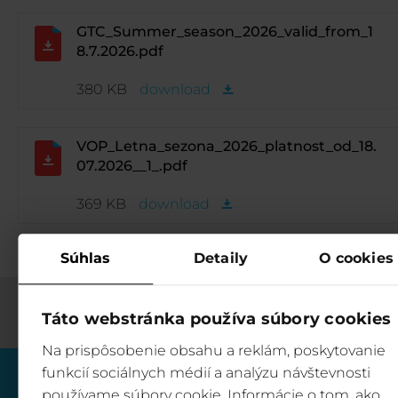
GTC_Summer_season_2026_valid_from_1
8.7.2026.pdf
380 KB
download
VOP_Letna_sezona_2026_platnost_od_18.
07.2026__1_.pdf
369 KB
download
Súhlas
Detaily
O cookies
Táto webstránka používa súbory cookies
Na prispôsobenie obsahu a reklám, poskytovanie
funkcií sociálnych médií a analýzu návštevnosti
používame súbory cookie. Informácie o tom, ako