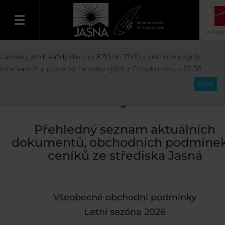
VYBRAT
INFORMACE
DOKUMENTY
Lanovky jezdí každý den od 8:30 do 17:00 v půlhodinových
Čeština
intervalech a poslední lanovka sjíždí z Chopku dolů v 17:00.
Více
Dokumenty ke stažen
Přehledný seznam aktuálních
dokumentů, obchodních podmínek
ceníků ze střediska Jasná
Všeobecné obchodní podmínky
Letní sezóna 2026