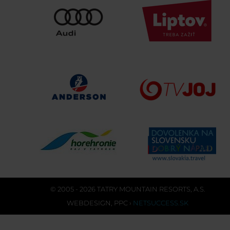
© 2005 - 2026 TATRY MOUNTAIN RESORTS, A.S.
WEBDESIGN
,
PPC
›
NETSUCCESS.SK