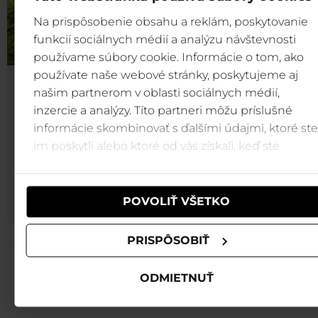
Na prispôsobenie obsahu a reklám, poskytovanie
funkcií sociálnych médií a analýzu návštevnosti
používame súbory cookie. Informácie o tom, ako
používate naše webové stránky, poskytujeme aj
NOVINKA LÉTA
našim partnerom v oblasti sociálnych médií,
Dovolená s lanovkami a vodními park
inzercie a analýzy. Títo partneri môžu príslušné
v cene pobytu
informácie skombinovať s ďalšími údajmi, ktoré ste
im poskytli alebo ktoré od vás získali, keď ste
Lanovky a vodní parky Tatralandia a Bešeňová v ce
používali ich služby.
pobytu Za každou noc vás odměníme 2 lístky do naši
středisek. Můžete tak v jeden den navštívit vodní park
jet na výlet lanovkou.
POVOLIŤ VŠETKO
PRISPÔSOBIŤ
ODMIETNUŤ
Provoz lanovek