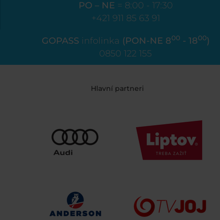
PO – NE
= 8:00 - 17:30
+421 911 85 63 91
00
00
GOPASS
infolinka
(PON-NE 8
- 18
)
0850 122 155
Hlavní partneri