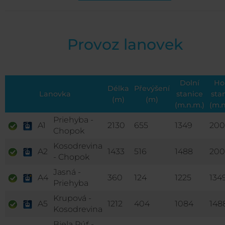
Provoz lanovek
Dolní
Ho
Délka
Převýšení
Lanovka
stanice
sta
(m)
(m)
(m.n.m.)
(m.n
Priehyba -
A1
2130
655
1349
200
Chopok
Kosodrevina
A2
1433
516
1488
200
- Chopok
Jasná -
A4
360
124
1225
134
Priehyba
Krupová -
A5
1212
404
1084
148
Kosodrevina
Biela Púť -