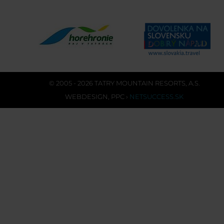
© 2005 - 2026 TATRY MOUNTAIN RESORTS, A.S.
WEBDESIGN
,
PPC
›
NETSUCCESS.SK