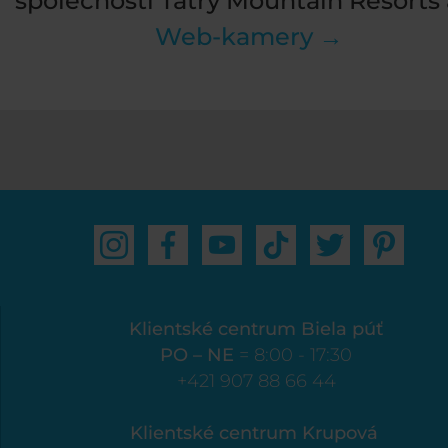
společnosti Tatry Mountain Resorts a
Web-kamery →
Klientské centrum Biela púť
PO – NE
= 8:00 - 17:30
+421 907 88 66 44
Klientské centrum Krupová