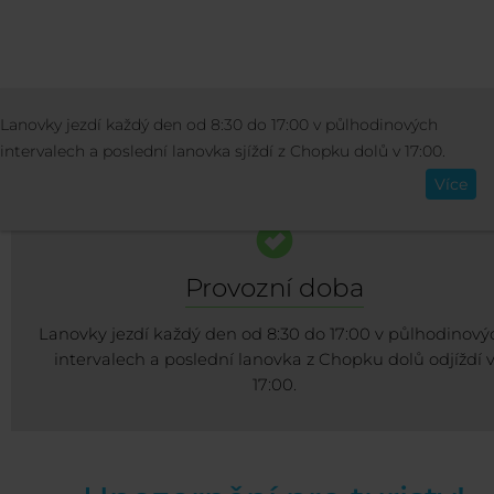
STŘEDISKO
INFO O STŘEDISKU
LANOV
Lanovky jezdí každý den od 8:30 do 17:00 v půlhodinových
Čeština
SJEZDOVKY
intervalech a poslední lanovka sjíždí z Chopku dolů v 17:00.
Více
Provozní doba
Lanovky jezdí každý den od 8:30 do 17:00 v půlhodinový
intervalech a poslední lanovka z Chopku dolů odjíždí 
17:00.