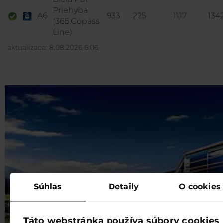
Priehyba
A6
933
225
1117
134
(365.Gopass
Line)
aktualizace: 8.08.2026 6:06
Súhlas
Detaily
O cookies
Táto webstránka používa súbory cookies